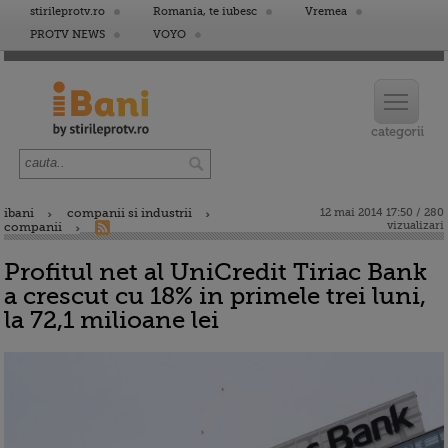
stirileprotv.ro
Romania, te iubesc
Vremea
PROTV NEWS
VOYO
ibani
companii si industrii
12 mai 2014 17:50 / 280
vizualizari
companii
Profitul net al UniCredit Tiriac Bank
a crescut cu 18% in primele trei luni,
la 72,1 milioane lei