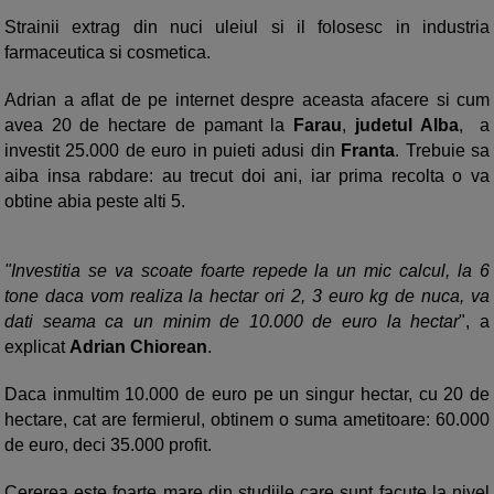
Strainii extrag din nuci uleiul si il folosesc in industria
farmaceutica si cosmetica.
Adrian a aflat de pe internet despre aceasta afacere si cum
avea 20 de hectare de pamant la
Farau
,
judetul Alba
, a
investit 25.000 de euro in puieti adusi din
Franta
. Trebuie sa
aiba insa rabdare: au trecut doi ani, iar prima recolta o va
obtine abia peste alti 5.
"Investitia se va scoate foarte repede la un mic calcul, la 6
tone daca vom realiza la hectar ori 2, 3 euro kg de nuca, va
dati seama ca un minim de 10.000 de euro la hectar
", a
explicat
Adrian Chiorean
.
Daca inmultim 10.000 de euro pe un singur hectar, cu 20 de
hectare, cat are fermierul, obtinem o suma ametitoare: 60.000
de euro, deci 35.000 profit.
Cererea este foarte mare din studiile care sunt facute la nivel