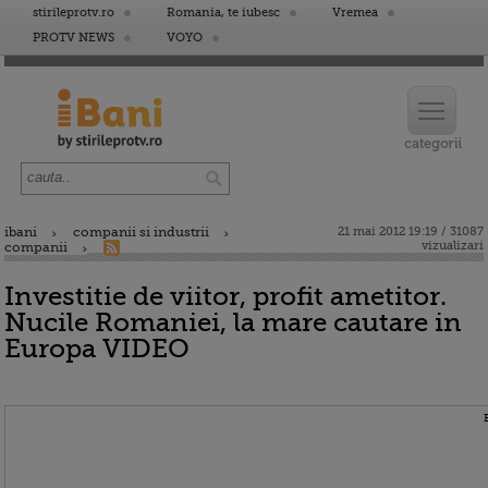
stirileprotv.ro
Romania, te iubesc
Vremea
PROTV NEWS
VOYO
ibani
companii si industrii
21 mai 2012 19:19 / 31087
vizualizari
companii
Investitie de viitor, profit ametitor.
Nucile Romaniei, la mare cautare in
Europa VIDEO