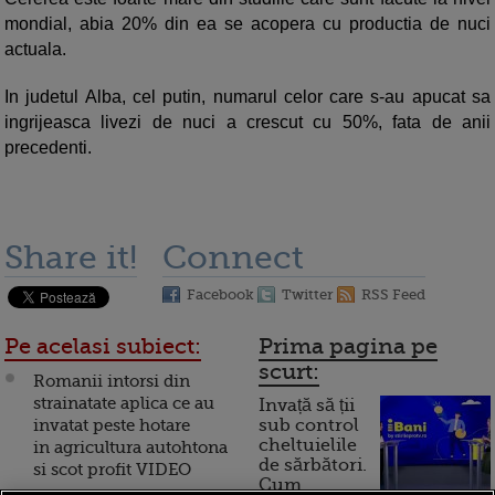
mondial, abia 20% din ea se acopera cu productia de nuci
actuala.
In judetul Alba, cel putin, numarul celor care s-au apucat sa
ingrijeasca livezi de nuci a crescut cu 50%, fata de anii
precedenti.
Share it!
Connect
Facebook
Twitter
RSS Feed
Pe acelasi subiect:
Prima pagina pe
scurt:
Romanii intorsi din
strainatate aplica ce au
Invață să ții
invatat peste hotare
sub control
cheltuielile
in agricultura autohtona
de sărbători.
si scot profit VIDEO
Cum