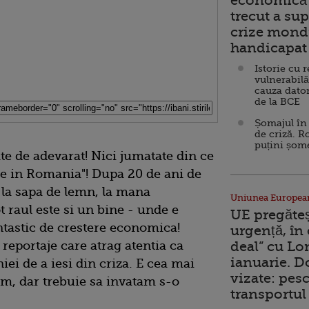
economică 
trecut a sup
crize mondi
handicapat 
Istorie cu 
vulnerabilă
cauza dator
de la BCE
Șomajul în 
de criză. R
puțini șom
ate de adevarat! Nici jumatate din ce
 in Romania"! Dupa 20 de ani de
t la sapa de lemn, la mana
Uniunea Europea
t raul este si un bine - unde e
UE pregăte
antastic de crestere economica!
urgență, în
 reportaje care atrag atentia ca
deal” cu Lo
ianuarie. 
ei de a iesi din criza. E cea mai
vizate: pesc
m, dar trebuie sa invatam s-o
transportul 