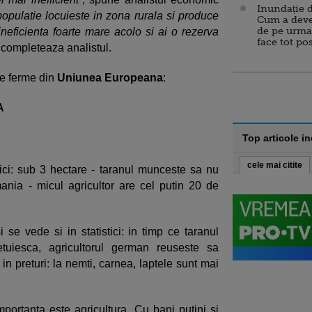
Inundație d
pulatie locuieste in zona rurala si produce
Cum a deve
de pe urma
neficienta foarte mare acolo si ai o rezerva
face tot po
 completeaza analistul.
e ferme din
Uniunea Europeana
:
A
Top articole i
cele mai citite
ici: sub 3 hectare - taranul munceste sa nu
ia - micul agricultor are cel putin 20 de
 se vede si in statistici: in timp ce taranul
tuiesca, agricultorul german reuseste sa
in preturi: la nemti, carnea, laptele sunt mai
mportanta este agricultura. Cu bani putini si