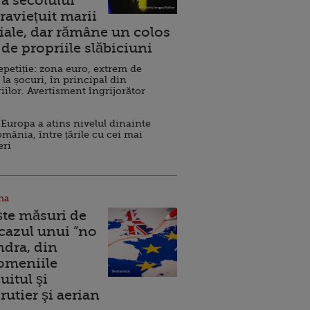
a secolului
raviețuit marii
ale, dar rămâne un colos
de propriile slăbiciuni
repetiție: zona euro, extrem de
 la șocuri, în principal din
iilor. Avertisment îngrijorător
Europa a atins nivelul dinainte
omânia, între țările cu cei mai
eri
na
ște măsuri de
 cazul unui ”no
ndra, din
Domeniile
uitul şi
rutier şi aerian