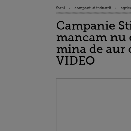
ibani
companii si industrii
agric
Campanie Sti
mancam nu es
mina de aur 
VIDEO