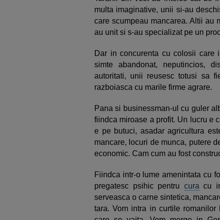
multa imaginative, unii si-au deschi
care scumpeau mancarea. Altii au mi
au unit si s-au specializat pe un prod
Dar in concurenta cu colosii care 
simte abandonat, neputincios, dis
autoritati, unii reusesc totusi sa 
razboiasca cu marile firme agrare.
Pana si businessman-ul cu guler alb 
fiindca miroase a profit. Un lucru e 
e pe butuci, asadar agricultura est
mancare, locuri de munca, putere d
economic. Cam cum au fost construct
Fiindca intr-o lume amenintata cu fo
pregatesc psihic pentru
cura
cu in
serveasca o carne sintetica, mancar
tara. Vom intra in curtile romanilor 
care se vaita. Vom merge in Ger