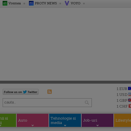
Vremea
PROTV NEWS
VOYO
1 EUR
1 USD
1 GBP
1 CHF
i si
Tehnologie si
Auto
Job-uri
Lifestyl
i
media