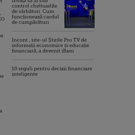
Invață să ții sub
n
control cheltuielile
de sărbători. Cum
,
funcționează cardul
DEO
de cumpărături
ea
Incont , site-ul Știrile Pro TV de
informații economice și educație
financiară, a devenit iBani
10 reguli pentru decizii financiare
inteligente
re
a