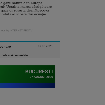
e gaze naturale în Europa.
nit Ucraina marea câștigătoare
 gazelor rusești, deși Moscova
sibilul s-o scoată din ecuație
Ads by INTERNET PROTV
ncont.ro
07.08.2026
cele mai comentate