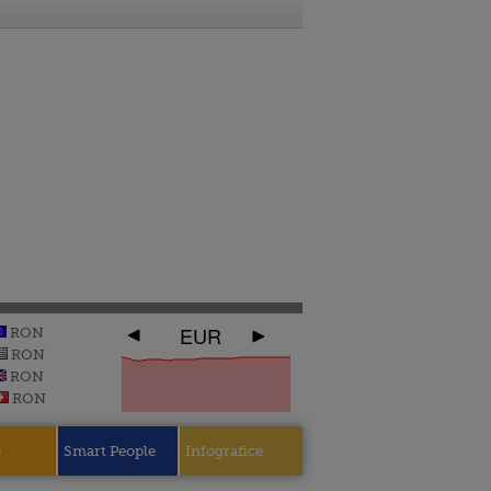
EUR
RON
RON
RON
RON
e
Smart People
Infografice