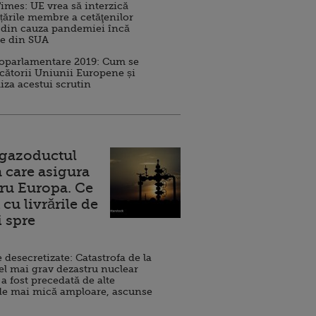
imes: UE vrea să interzică
 țările membre a cetăţenilor
 din cauza pandemiei încă
ve din SUA
roparlamentare 2019: Cum se
cătorii Uniunii Europene și
iza acestui scrutin
 gazoductul
 care asigura
ru Europa. Ce
cu livrările de
i spre
esecretizate: Catastrofa de la
el mai grav dezastru nuclear
 a fost precedată de alte
de mai mică amploare, ascunse