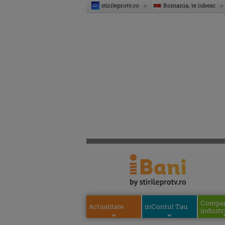
stirileprotv.ro
Romania, te iubesc
Compani
Actualitate
inContul Tau
industri