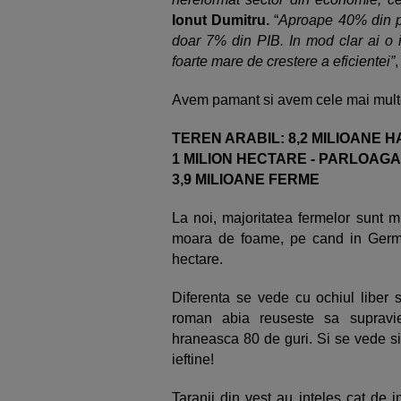
Ionut Dumitru.
“
Aproape 40% din po
doar 7% din PIB. In mod clar ai o i
foarte mare de crestere a eficientei”
,
Avem pamant si avem cele mai mult
TEREN ARABIL: 8,2 MILIOANE H
1 MILION HECTARE - PARLOAGA
3,9 MILIOANE FERME
La noi, majoritatea fermelor sunt m
moara de foame, pe cand in German
hectare.
Diferenta se vede cu ochiul liber si
roman abia reuseste sa supravie
hraneasca 80 de guri. Si se vede si 
ieftine!
Taranii din vest au inteles cat de i