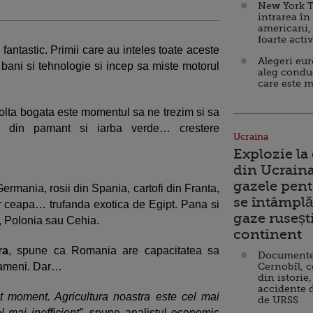
New York T
intrarea în
americani,
foarte acti
fantastic. Primii care au inteles toate aceste
Alegeri eu
s bani si tehnologie si incep sa miste motorul
aleg condu
care este m
olta bogata este momentul sa ne trezim si sa
e din pamant si iarba verde… crestere
Ucraina
Explozie la
din Ucraina
gazele pent
rmania, rosii din Spania, cartofi din Franta,
se întâmplă 
iar ceapa… trufanda exotica de Egipt. Pana si
gaze ruseșt
, Polonia sau Cehia.
continent
ra
, spune ca Romania are capacitatea sa
Documente d
 oameni. Dar
Cernobîl, c
din istorie,
accidente 
t moment. Agricultura noastra este cel mai
de URSS
 mai inefficient”
, spune analistul economic