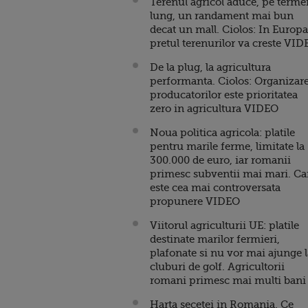
Terenul agricol aduce, pe terme
lung, un randament mai bun
decat un mall. Ciolos: In Europa
pretul terenurilor va creste VI
De la plug, la agricultura
performanta. Ciolos: Organizar
producatorilor este prioritatea
zero in agricultura VIDEO
Noua politica agricola: platile
pentru marile ferme, limitate la
300.000 de euro, iar romanii
primesc subventii mai mari. Ca
este cea mai controversata
propunere VIDEO
Viitorul agriculturii UE: platile
destinate marilor fermieri,
plafonate si nu vor mai ajunge l
cluburi de golf. Agricultorii
romani primesc mai multi bani
Harta secetei in Romania. Ce