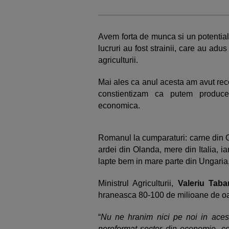
Avem forta de munca si un potential 
lucruri au fost strainii, care au adu
agriculturii.
Mai ales ca anul acesta am avut rec
constientizam ca putem produc
economica.
Romanul la cumparaturi: carne din Ge
ardei din Olanda, mere din Italia, 
lapte bem in mare parte din Ungaria
Ministrul Agriculturii,
Valeriu Taba
hraneasca 80-100 de milioane de
“
Nu ne hranim nici pe noi in aces
nereformat sector din economie, cel