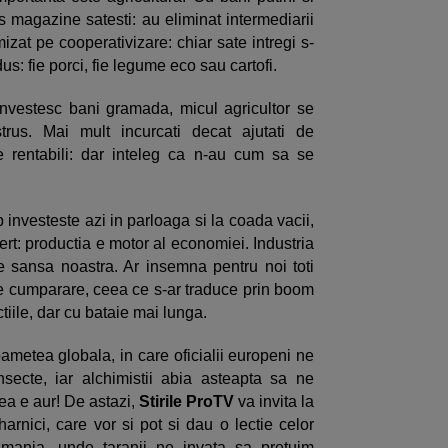
s magazine satesti: au eliminat intermediarii
zat pe cooperativizare: chiar sate intregi s-
us: fie porci, fie legume eco sau cartofi.
investesc bani gramada, micul agricultor se
trus. Mai mult incurcati decat ajutati de
fie rentabili: dar inteleg ca n-au cum sa se
investeste azi in parloaga si la coada vacii,
cert: productia e motor al economiei. Industria
e sansa noastra. Ar insemna pentru noi toti
e cumparare, ceea ce s-ar traduce prin boom
iile, dar cu bataie mai lunga.
ametea globala, in care oficialii europeni ne
secte, iar alchimistii abia asteapta sa ne
ea e aur! De astazi,
Stirile ProTV
va invita la
harnici, care vor si pot si dau o lectie celor
mania, unde taranii ne invata sa pretuim