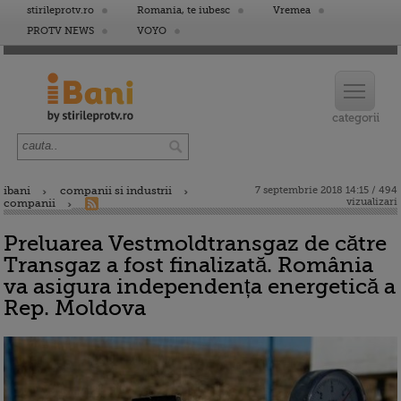
stirileprotv.ro
Romania, te iubesc
Vremea
PROTV NEWS
VOYO
ibani
companii si industrii
7 septembrie 2018 14:15 / 494
vizualizari
companii
Preluarea Vestmoldtransgaz de către
Transgaz a fost finalizată. România
va asigura independența energetică a
Rep. Moldova