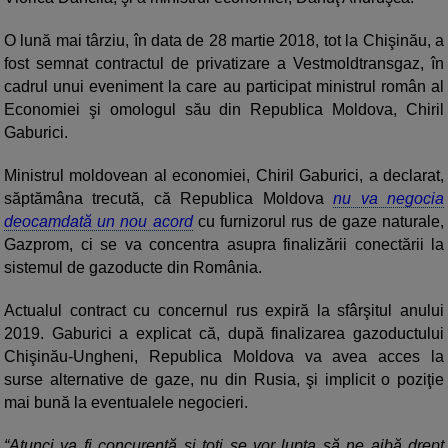
O lună mai târziu, în data de 28 martie 2018, tot la Chişinău, a
fost semnat contractul de privatizare a Vestmoldtransgaz, în
cadrul unui eveniment la care au participat ministrul român al
Economiei şi omologul său din Republica Moldova, Chiril
Gaburici.
Ministrul moldovean al economiei, Chiril Gaburici, a declarat,
săptămâna trecută, că Republica Moldova
nu va negocia
deocamdată un nou acord
cu furnizorul rus de gaze naturale,
Gazprom, ci se va concentra asupra finalizării conectării la
sistemul de gazoducte din România.
Actualul contract cu concernul rus expiră la sfârşitul anului
2019. Gaburici a explicat că, după finalizarea gazoductului
Chişinău-Ungheni, Republica Moldova va avea acces la
surse alternative de gaze, nu din Rusia, şi implicit o poziţie
mai bună la eventualele negocieri.
“Atunci va fi concurenţă şi toţi se vor lupta să ne aibă drept