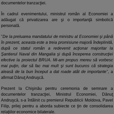
documentelor tranzacţiei.
În cadrul evenimentului, ministrul român al Economiei a
adăugat că privatizarea are şi o importanţă simbolică
personală.
"
De la preluarea mandatului de ministru al Economiei şi până
în prezent, aceasta este a treia promisiune majoră îndeplinită,
după ce statul român a redevenit acţionar majoritar la
Şantierul Naval din Mangalia şi după începerea construcţiei
efective la proiectul BRUA. Mi-am propus mereu să vorbesc
mai puţin, dar să fac mai mult şi sunt bucuros că strategia
aleasă de la bun început a dat roade atât de importante"
, a
afirmat Dănuţ Andruşcă.
Prezent la Chişinău pentru ceremonia de semnare a
documentelor tranzacţiei, Ministrul Economiei, Dănuţ
Andruşcă, s-a întâlnit cu premierul Republicii Moldova, Pavel
Filip, prilej pentru a aborda subiecte ce ţin de consolidarea
relaţiilor economice bilaterale.