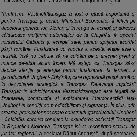
finalizarea, la termen, a gazoductului Ungheni-Chişinău.
"
Preluarea Vestmoldtransgaz a fost o etapă importantă şi
pentru Transgaz şi pentru Ministerul Economiei. Îl felicit pe
directorul general Ion Sterian şi întreaga sa echipă şi adresez
călduroase mulţumiri autorităţilor de la Chişinău, în special
ministrului Gaburici şi echipei sale, pentru sprijinul acordat
părţii române. Finalizarea cu succes a acestei etape este o
reuşită, însă nu trebuie să ne culcăm pe o ureche: greul şi
munca de-abia acum încep. Mă aştept ca Transgaz să-şi
dedice atenţia şi energia pentru finalizarea, la termen, a
gazoductului Ungheni-Chişinău, care reprezintă pasul următor
în dezvoltarea strategică a Transgaz. Relevanţa implicării
Transgaz în achiziţionarea Vestmoldtransgaz este legată de
finanţarea, construcţia şi exploatarea interconectării Iaşi-
Ungheni în condiţii de predictibilitate şi siguranţă. În plus, prin
crearea premiselor necesare construirii gazoductului Ungheni
- Chişinău, care va conduce la extinderea activităţii Transgaz
în Republica Moldova, Transgaz îşi va reconfirma statutul de
jucător regional'
, a declarat Dănuţ Andruşcă, după semnarea