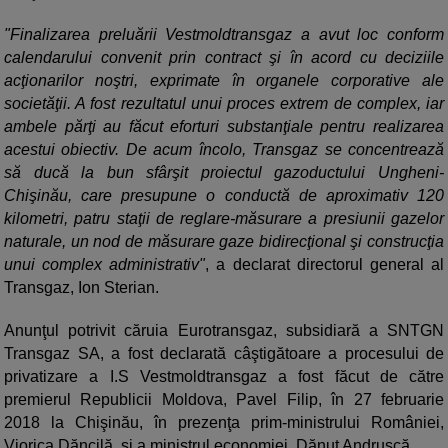
"Finalizarea preluării Vestmoldtransgaz a avut loc conform
calendarului convenit prin contract şi în acord cu deciziile
acţionarilor noştri, exprimate în organele corporative ale
societăţii. A fost rezultatul unui proces extrem de complex, iar
ambele părţi au făcut eforturi substanţiale pentru realizarea
acestui obiectiv. De acum încolo, Transgaz se concentrează
să ducă la bun sfârşit proiectul gazoductului Ungheni-
Chişinău, care presupune o conductă de aproximativ 120
kilometri, patru staţii de reglare-măsurare a presiunii gazelor
naturale, un nod de măsurare gaze bidirecţional şi construcţia
unui complex administrativ"
, a declarat directorul general al
Transgaz, Ion Sterian.
Anunţul potrivit căruia Eurotransgaz, subsidiară a SNTGN
Transgaz SA, a fost declarată câştigătoare a procesului de
privatizare a I.S Vestmoldtransgaz a fost făcut de către
premierul Republicii Moldova, Pavel Filip, în 27 februarie
2018 la Chişinău, în prezenţa prim-ministrului României,
Viorica Dăncilă, şi a ministrul economiei, Dănuţ Andruşcă.