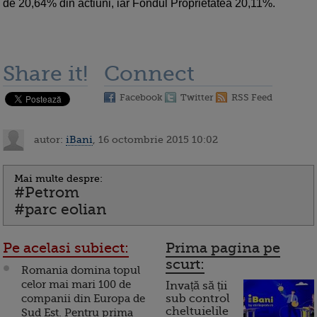
de 20,64% din actiuni, iar Fondul Proprietatea 20,11%.
Share it!
Connect
Facebook
Twitter
RSS Feed
autor:
iBani
, 16 octombrie 2015 10:02
Mai multe despre:
#Petrom
#parc eolian
Pe acelasi subiect:
Prima pagina pe
scurt:
Romania domina topul
celor mai mari 100 de
Invață să ții
companii din Europa de
sub control
cheltuielile
Sud Est. Pentru prima