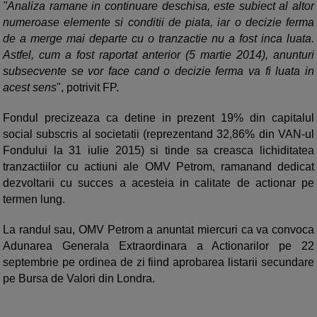
"Analiza ramane in continuare deschisa, este subiect al altor
numeroase elemente si conditii de piata, iar o decizie ferma
de a merge mai departe cu o tranzactie nu a fost inca luata.
Astfel, cum a fost raportat anterior (5 martie 2014), anunturi
subsecvente se vor face cand o decizie ferma va fi luata in
acest sens
", potrivit FP.
Fondul precizeaza ca detine in prezent 19% din capitalul
social subscris al societatii (reprezentand 32,86% din VAN-ul
Fondului la 31 iulie 2015) si tinde sa creasca lichiditatea
tranzactiilor cu actiuni ale OMV Petrom, ramanand dedicat
dezvoltarii cu succes a acesteia in calitate de actionar pe
termen lung.
La randul sau, OMV Petrom a anuntat miercuri ca va convoca
Adunarea Generala Extraordinara a Actionarilor pe 22
septembrie pe ordinea de zi fiind aprobarea listarii secundare
pe Bursa de Valori din Londra.