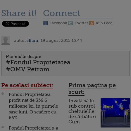
Share it!
Connect
Facebook
Twitter
RSS Feed
autor:
iBani
, 19 august 2015 15:44
Mai multe despre:
#Fondul Proprietatea
#OMV Petrom
Pe acelasi subiect:
Prima pagina pe
scurt:
Fondul Proprietatea,
profit net de 356,6
Invață să ții
milioane lei, in primele
sub control
cheltuielile
sase luni. O scadere cu
de sărbători.
66%
Cum
Fondul Proprietatea s-a