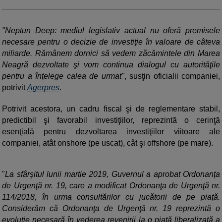
"Neptun Deep: mediul legislativ actual nu oferă premisele
necesare pentru o decizie de investiţie în valoare de câteva
miliarde. Rămânem dornici să vedem zăcămintele din Marea
Neagră dezvoltate şi vom continua dialogul cu autorităţile
pentru a înţelege calea de urmat"
, susţin oficialii companiei,
potrivit
Agerpres
.
Potrivit acestora, un cadru fiscal şi de reglementare stabil,
predictibil şi favorabil investiţiilor, reprezintă o cerinţă
esenţială pentru dezvoltarea investiţiilor viitoare ale
companiei, atât onshore (pe uscat), cât şi offshore (pe mare).
"
La sfârşitul lunii martie 2019, Guvernul a aprobat Ordonanţa
de Urgenţă nr. 19, care a modificat Ordonanţa de Urgenţă nr.
114/2018, în urma consultărilor cu jucătorii de pe piaţă.
Considerăm că Ordonanţa de Urgenţă nr. 19 reprezintă o
evoluţie necesară în vederea revenirii la o piaţă liberalizată a