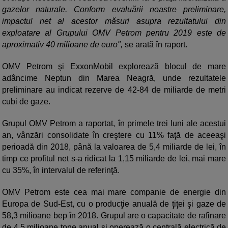
gazelor naturale. Conform evaluării noastre preliminare,
impactul net al acestor măsuri asupra rezultatului din
exploatare al Grupului OMV Petrom pentru 2019 este de
aproximativ 40 milioane de euro",
se arată în raport.
OMV Petrom şi ExxonMobil explorează blocul de mare
adâncime Neptun din Marea Neagră, unde rezultatele
preliminare au indicat rezerve de 42-84 de miliarde de metri
cubi de gaze.
Grupul OMV Petrom a raportat, în primele trei luni ale acestui
an, vânzări consolidate în creştere cu 11% faţă de aceeaşi
perioadă din 2018, până la valoarea de 5,4 miliarde de lei, în
timp ce profitul net s-a ridicat la 1,15 miliarde de lei, mai mare
cu 35%, în intervalul de referinţă.
OMV Petrom este cea mai mare companie de energie din
Europa de Sud-Est, cu o producţie anuală de ţiţei şi gaze de
58,3 milioane bep în 2018. Grupul are o capacitate de rafinare
de 4,5 milioane tone anual şi operează o centrală electrică de