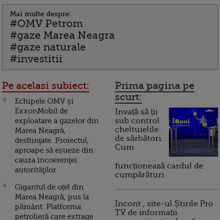
Mai multe despre:
#OMV Petrom
#gaze Marea Neagra
#gaze naturale
#investitii
Pe acelasi subiect:
Prima pagina pe
scurt:
Echipele OMV şi
ExxonMobil de
Invață să ții
exploatare a gazelor din
sub control
cheltuielile
Marea Neagră,
de sărbători.
desfiinţate. Proiectul,
Cum
aproape să eșueze din
cauza incoerenţei
funcționează cardul de
autorităţilor
cumpărături
Gigantul de oțel din
Marea Neagră, pus la
Incont , site-ul Știrile Pro
pământ. Platforma
TV de informații
petrolieră care extrage