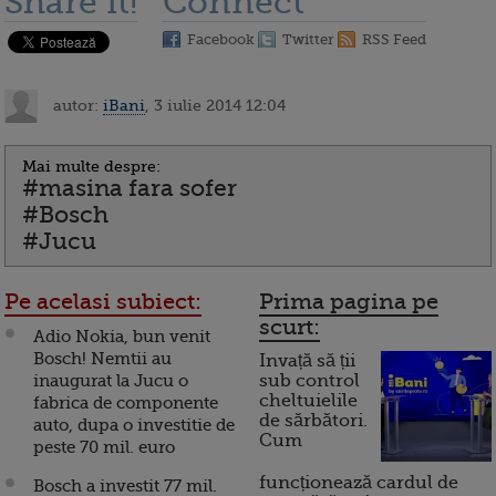
Share it!
Connect
Facebook
Twitter
RSS Feed
autor:
iBani
, 3 iulie 2014 12:04
Mai multe despre:
#masina fara sofer
#Bosch
#Jucu
Pe acelasi subiect:
Prima pagina pe
scurt:
Adio Nokia, bun venit
Bosch! Nemtii au
Invață să ții
inaugurat la Jucu o
sub control
cheltuielile
fabrica de componente
de sărbători.
auto, dupa o investitie de
Cum
peste 70 mil. euro
funcționează cardul de
Bosch a investit 77 mil.