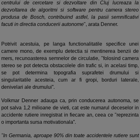
centrului de cercetare si dezvoltare din Cluj lucreaza la
dezvoltarea de algoritmi si software pentru camera stereo
produsa de Bosch, contribuind astfel, la pasii semnificativi
facuti in directia conducerii autonome
", arata Denner.
Potrivit acestuia, pe langa functionalitatile specifice unei
camere mono, de exemplu detectia si mentinerea benzii de
mers, recunoasterea semnelor de circulatie, "folosind camera
stereo se pot detecta obstacolele din trafic si, in acelasi timp,
se pot determina topografia suprafetei drumului si
singularitatile acesteia, cum ar fi gropi, borduri laterale,
denivelari ale drumului”.
Volkmar Denner adauga ca, prin conducerea autonoma, se
pot salva 1,2 milioane de vieti, cat este numarul deceselor in
accidente rutiere inregistrat in fiecare an, ceea ce "reprezinta
o importanta sursa motivationala”.
"In Germania, aproape 90% din toate accidentele rutiere sunt