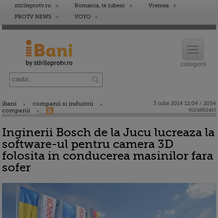
stirileprotv.ro
Romania, te iubesc
Vremea
PROTV NEWS
VOYO
ibani
companii si industrii
3 iulie 2014 12:04 / 2054
vizualizari
companii
Inginerii Bosch de la Jucu lucreaza la
software-ul pentru camera 3D
folosita in conducerea masinilor fara
sofer