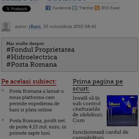
Facebook
Twitter
RSS Feed
autor:
iBani
, 30 octombrie 2015 08:42
Mai multe despre:
#Fondul Proprietatea
#Hidroelectrica
#Posta Romana
Pe acelasi subiect:
Prima pagina pe
scurt:
Posta Romana a lansat o
noua platforma care
Invață să ții
permite expedierea de
sub control
cheltuielile
bani si plata online
de sărbători.
Cum
Posta Romana, profit net
de peste 4,13 mil. euro, in
funcționează cardul de
primele sapte luni
cumpărături