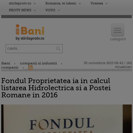
stirileprotv.ro
Romania, te iubesc
Vremea
PROTV NEWS
VOYO
ibani
companii si industrii
30 octombrie 2015 08:42 / 182
vizualizari
companii
Fondul Proprietatea ia in calcul
listarea Hidrolectrica si a Postei
Romane in 2016