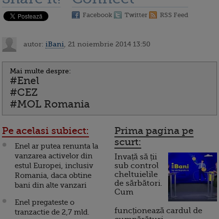
Facebook
Twitter
RSS Feed
autor:
iBani
, 21 noiembrie 2014 13:50
Mai multe despre:
#Enel
#CEZ
#MOL Romania
Pe acelasi subiect:
Prima pagina pe
scurt:
Enel ar putea renunta la
vanzarea activelor din
Invață să ții
estul Europei, inclusiv
sub control
cheltuielile
Romania, daca obtine
de sărbători.
bani din alte vanzari
Cum
Enel pregateste o
funcționează cardul de
tranzactie de 2,7 mld.