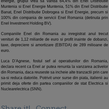
energie, grupul vrea sa vanda 64,4% din Enel Distributie
Muntenia si Enel Energie Muntenia, 51% din Enel Distributie
Banat, Enel Distributie Dobrogea si Enel Energie, precum si
100% din compania de servicii Enel Romania (detinuta prin
Enel Investment Holding BV).
Companiile Enel din Romania au inregistrat anul trecut
venituri de 1,12 miliarde de euro si profit inainte de dobanzi,
taxe, depreciere si amortizare (EBITDA) de 289 milioane de
euro.
Luca D'Agnese, fostul sef al operatiunilor din Romania,
declara recent ca Enel ar putea renunta la vanzarea activelor
din Romania, daca reuseste sa incheie alte tranzactii prin care
sa-si reduca datoriile. Potrivit unor surse din piata, italienii au
primit deja oferte din partea companiilor de stat Electrica si
Nuclearelectrica (SNN).
Share it!
Connect