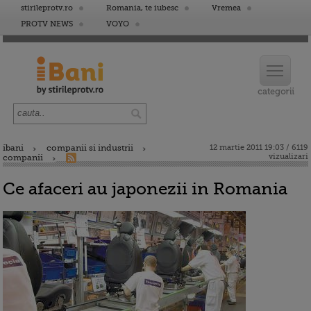
stirileprotv.ro
Romania, te iubesc
Vremea
PROTV NEWS
VOYO
ibani
companii si industrii
12 martie 2011 19:03 / 6119
vizualizari
companii
Ce afaceri au japonezii in Romania