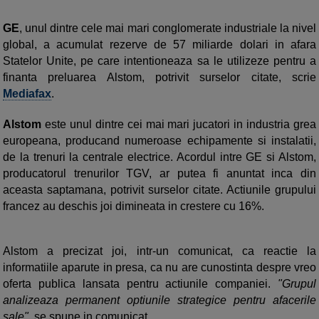
GE
, unul dintre cele mai mari conglomerate industriale la nivel
global, a acumulat rezerve de 57 miliarde dolari in afara
Statelor Unite, pe care intentioneaza sa le utilizeze pentru a
finanta preluarea Alstom, potrivit surselor citate, scrie
Mediafax
.
Alstom
este unul dintre cei mai mari jucatori in industria grea
europeana, producand numeroase echipamente si instalatii,
de la trenuri la centrale electrice. Acordul intre GE si Alstom,
producatorul trenurilor TGV, ar putea fi anuntat inca din
aceasta saptamana, potrivit surselor citate. Actiunile grupului
francez au deschis joi dimineata in crestere cu 16%.
Alstom a precizat joi, intr-un comunicat, ca reactie la
informatiile aparute in presa, ca nu are cunostinta despre vreo
oferta publica lansata pentru actiunile companiei.
"Grupul
analizeaza permanent optiunile strategice pentru afacerile
sale",
se spune in comunicat.