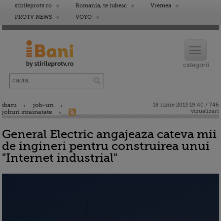
stirileprotv.ro
Romania, te iubesc
Vremea
PROTV NEWS
VOYO
ibani
job-uri
18 iunie 2013 19:40 / 746
vizualizari
joburi strainatate
General Electric angajeaza cateva mii
de ingineri pentru construirea unui
"Internet industrial"