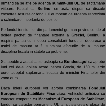
urmand sa se afle pe agenda
summit-ului UE
de saptamana
viitoare. Faptul ca
Berlinul
se arata dispus sa discute
cresetrea resurselor fondului european de urgenta reprezinta
o schimbare importanta de pozitie.
Pe fondul tensiunilor din parlamentul german privind cel de-al
doilea pachet de finantare externa a
Greciei
, Berlinul a
respins panaa cum ideea consolidarii fondului, deoarece o
astfel de masura ar fi subminat eforturile de a impune
disciplina fiscala in statele cu probleme.
Schaeuble a aratat ca se asteapta ca
Bundestagul
sa aprobe
luni cel de-al doilea acord pentru Grecia, de 130 miliarde
euro, adoptat saptamana trecuta de ministrii Finantelor din
zona euro.
Daca liderii europeni vor aproba combinarea
Fondului
European de Stabilitate Financiara
, vehiculul anticriza cu
caracter temporar, cu
Mecanismul European de Stabilitat
e,
fondul cu caracter permanent, UE ar putea crea o plasa de