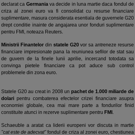
declarat ca
Germania
va decide in luna martie daca fondul de
criza al zonei euro va fi consolidat cu resurse financiare
suplimentare, masura considerata esentiala de guvernele G20
drept conditie inainte de angajarea unor fonduri suplimentare
pentru FMI, noteaza Reuters.
Ministrii Finantelor
din
statele G20
vor sa antreneze resurse
financiare impresionate pana la reuniunea sefilor de stat sau
de guvern de la finele lunii aprilie, incercand totodata sa
convinga pietele financiare ca pot aduce sub control
problemele din zona euro.
Statele G20 au creat in 2008 un
pachet de 1.000 miliarde de
dolari
pentru combaterea efectelor crizei financiare asupra
economiei globale, cea mai mare parte a fondurilor finid
constituite atunci in rezerve suplimentare pentru
FMI
.
Schaeuble a aratat ca liderii europeni vor discuta in martie
"cat este de adecvat"
fondul de criza al zonei euro, chestiunea