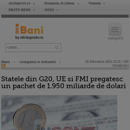
stirileprotv.ro
Romania, te iubesc
Vremea
PROTV NEWS
VOYO
ibani
companii si industrii
26 februarie 2012 13:13 / 159
vizualizari
Statele din G20, UE si FMI pregatesc
un pachet de 1.950 miliarde de dolari