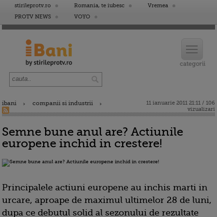
stirileprotv.ro
Romania, te iubesc
Vremea
PROTV NEWS
VOYO
ibani
companii si industrii
11 ianuarie 2011 21:11 / 106
vizualizari
Semne bune anul are? Actiunile
europene inchid in crestere!
Principalele actiuni europene au inchis marti in
urcare, aproape de maximul ultimelor 28 de luni,
dupa ce debutul solid al sezonului de rezultate