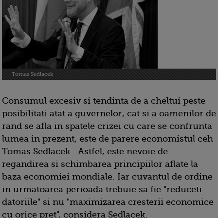
Tomas Sedlacek
Consumul excesiv si tendinta de a cheltui peste
posibilitati atat a guvernelor, cat si a oamenilor de
rand se afla in spatele crizei cu care se confrunta
lumea in prezent, este de parere economistul ceh
Tomas Sedlacek. Astfel, este nevoie de
regandirea si schimbarea principiilor aflate la
baza economiei mondiale. Iar cuvantul de ordine
in ur­ma­toarea perioada tre­buie sa fie "reduceti
da­to­riile" si nu "maximi­zarea cresterii economi­ce
cu orice pret", considera Sedlacek.