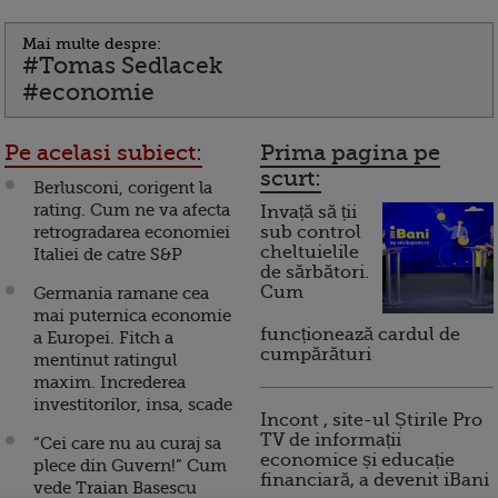
Mai multe despre:
#Tomas Sedlacek
#economie
Pe acelasi subiect:
Prima pagina pe
scurt:
Berlusconi, corigent la
rating. Cum ne va afecta
Invață să ții
retrogradarea economiei
sub control
cheltuielile
Italiei de catre S&P
de sărbători.
Cum
Germania ramane cea
mai puternica economie
funcționează cardul de
a Europei. Fitch a
cumpărături
mentinut ratingul
maxim. Increderea
investitorilor, insa, scade
Incont , site-ul Știrile Pro
TV de informații
“Cei care nu au curaj sa
economice și educație
plece din Guvern!” Cum
financiară, a devenit iBani
vede Traian Basescu