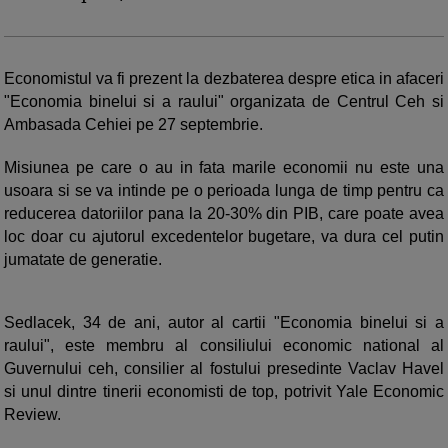
Economistul va fi prezent la dezbaterea des­pre etica in afaceri
"Economia binelui si a raului" organizata de Centrul Ceh si
Ambasada Cehiei pe 27 septembrie.
Misiunea pe care o au in fata marile eco­nomii nu este una
usoara si se va in­tinde pe o perioada lunga de timp pen­tru ca
reducerea datoriilor pana la 20-30% din PIB, care poate avea
loc doar cu ajutorul excedentelor bugetare, va dura cel putin
jumatate de generatie.
Sedlacek, 34 de ani, autor al cartii "Economia binelui si a
raului", este membru al consiliului economic natio­nal al
Guvernului ceh, consilier al fos­tului presedinte Vaclav Havel
si unul dintre tinerii economisti de top, potrivit Yale Economic
Review.