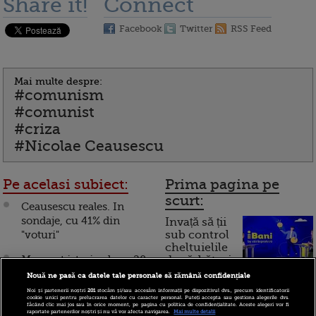
Share it!
Connect
Facebook
Twitter
RSS Feed
Mai multe despre:
#comunism
#comunist
#criza
#Nicolae Ceausescu
Pe acelasi subiect:
Prima pagina pe
scurt:
Ceausescu reales. In
sondaje, cu 41% din
Invață să ții
"voturi"
sub control
cheltuielile
Moment istoric, dupa 20
de sărbători.
Cum
de ani: sotii Ceausescu
Nouă ne pasă ca datele tale personale să rămână confidențiale
au fost deshumati!
Noi și partenerii noștri
201
stocăm și/sau accesăm informații pe dispozitivul dvs., precum identificatorii
funcționează cardul de
cookie unici pentru prelucrarea datelor cu caracter personal. Puteți accepta sau gestiona alegerile dvs.
VIDEO
făcând clic mai jos sau în orice moment, pe pagina cu politica de confidențialitate. Aceste alegeri vor fi
cumpărături
raportate partenerilor noștri și nu vă vor afecta navigarea.
Mai multe detalii