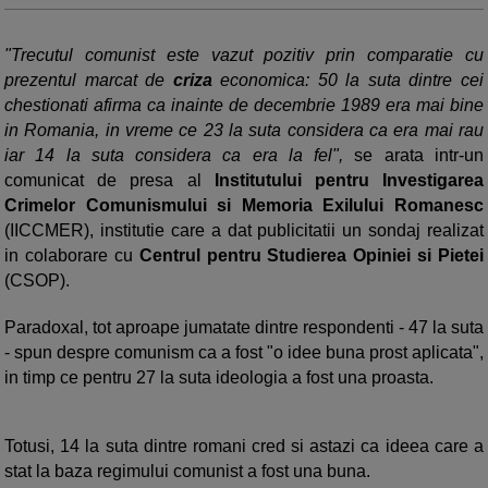
"Trecutul comunist este vazut pozitiv prin comparatie cu
prezentul marcat de
criza
economica: 50 la suta dintre cei
chestionati afirma ca inainte de decembrie 1989 era mai bine
in Romania, in vreme ce 23 la suta considera ca era mai rau
iar 14 la suta considera ca era la fel",
se arata intr-un
comunicat de presa al
Institutului pentru Investigarea
Crimelor Comunismului si Memoria Exilului Romanesc
(IICCMER), institutie care a dat publicitatii un sondaj realizat
in colaborare cu
Centrul pentru Studierea Opiniei si Pietei
(CSOP).
Paradoxal, tot aproape jumatate dintre respondenti - 47 la suta
- spun despre comunism ca a fost "o idee buna prost aplicata",
in timp ce pentru 27 la suta ideologia a fost una proasta.
Totusi, 14 la suta dintre romani cred si astazi ca ideea care a
stat la baza regimului comunist a fost una buna.