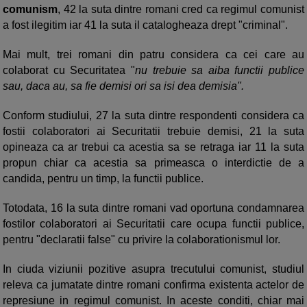
comunism
, 42 la suta dintre romani cred ca regimul comunist
a fost ilegitim iar 41 la suta il catalogheaza drept "criminal".
Mai mult, trei romani din patru considera ca cei care au
colaborat cu Securitatea "
nu trebuie sa aiba functii publice
sau, daca au, sa fie demisi ori sa isi dea demisia".
Conform studiului, 27 la suta dintre respondenti considera ca
fostii colaboratori ai Securitatii trebuie demisi, 21 la suta
opineaza ca ar trebui ca acestia sa se retraga iar 11 la suta
propun chiar ca acestia sa primeasca o interdictie de a
candida, pentru un timp, la functii publice.
Totodata, 16 la suta dintre romani vad oportuna condamnarea
fostilor colaboratori ai Securitatii care ocupa functii publice,
pentru "declaratii false" cu privire la colaborationismul lor.
In ciuda viziunii pozitive asupra trecutului comunist, studiul
releva ca jumatate dintre romani confirma existenta actelor de
represiune in regimul comunist. In aceste conditi, chiar mai