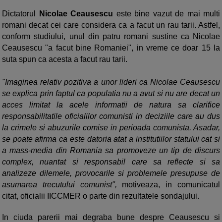
Dictatorul
Nicolae Ceausescu
este bine vazut de mai multi
romani decat cei care considera ca a facut un rau tarii. Astfel,
conform studiului, unul din patru romani sustine ca Nicolae
Ceausescu "a facut bine Romaniei", in vreme ce doar 15 la
suta spun ca acesta a facut rau tarii.
"Imaginea relativ pozitiva a unor lideri ca Nicolae Ceausescu
se explica prin faptul ca populatia nu a avut si nu are decat un
acces limitat la acele informatii de natura sa clarifice
responsabilitatile oficialilor comunisti in deciziile care au dus
la crimele si abuzurile comise in perioada comunista. Asadar,
se poate afirma ca este datoria atat a institutiilor statului cat si
a mass-media din Romania sa promoveze un tip de discurs
complex, nuantat si responsabil care sa reflecte si sa
analizeze dilemele, provocarile si problemele presupuse de
asumarea trecutului comunist",
motiveaza, in comunicatul
citat, oficialii IICCMER o parte din rezultatele sondajului.
In ciuda parerii mai degraba bune despre Ceausescu si