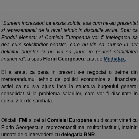
"Suntem increzatori ca exista solutii, asa cum ne-au prezentat
si reprezentantii de la nivel tehnic in discutiile avute. Sper ca
Fondul Monetar si Comisia Europeana vor fi intelegatori sa
dea curs solicitarilor noastre, care nu vin sa arunce in aer
deficitul bugetar si nu vin sa puna in pericol stabilitatea
financiara",
a spus
Florin Georgescu
, citat de
Mediafax
.
El a aratat ca pana in prezent s-a negociat o treime din
memorandumul tehnic de politici economice si financiare,
astfel ca nu s-a ajuns inca la structura bugetului general
consolidat si la problema salariilor, care vor fi discutate in
cursul zilei de sambata.
Oficialii
FMI
si cei ai
Comisiei Europene
au discutat vineri cu
Florin Georgescu si reprezentantii mai multor institutii, intalniri
urmate de o intrevedere cu
delegatia BNR
.