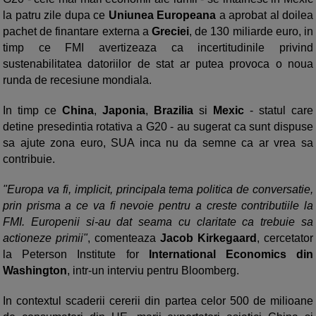
la patru zile dupa ce
Uniunea Europeana
a aprobat al doilea
pachet de finantare externa a
Greciei
, de 130 miliarde euro, in
timp ce FMI avertizeaza ca incertitudinile privind
sustenabilitatea datoriilor de stat ar putea provoca o noua
runda de recesiune mondiala.
In timp ce
China
,
Japonia
,
Brazilia
si
Mexic
- statul care
detine presedintia rotativa a G20 - au sugerat ca sunt dispuse
sa ajute zona euro, SUA inca nu da semne ca ar vrea sa
contribuie.
"Europa va fi, implicit, principala tema politica de conversatie,
prin prisma a ce va fi nevoie pentru a creste contributiile la
FMI. Europenii si-au dat seama cu claritate ca trebuie sa
actioneze primii"
, comenteaza
Jacob Kirkegaard
, cercetator
la Peterson Institute for
International Economics din
Washington
, intr-un interviu pentru Bloomberg.
In contextul scaderii cererii din partea celor 500 de milioane