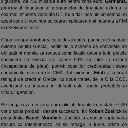
siguranta" de 750 miliarde euro pentru zona euro,
Germania
,
principalul finantator al programelor de finantare externa si
cea mai influenta voce din UE, nu a dar inca niciun semnal in
acest sens si continua sa ceara implicarea mai hotarata a FMI
in rezolvarea crizei.
Chiar si dupa aprobarea celui de-al doilea pachet de finantare
externa pentru Grecia, insotit de o schema de conversie de
obligatiuni menita sa reduca semnificativ datoria tarii, pietele
considera ca Grecia are sanse 94% sa intre in default
(incapacitate de plata), potrivit cotatiilor credit-default swap
comunicate miercuri de CMA. Tot miercuri,
Fitch
a coborat
ratingul de credit al Greciei cu doua trepte, de la C la CCC,
avertizand ca intrarea in default este
"foarte probabila in
viitorul apropiat".
Pe langa criza din zona euro, oficialii finantisti din statele G20
vor discuta probabil despre succesorul lui
Robert Zoellick
la
presedintia
Bancii Mondiale
. Zoellick a anuntat saptamana
trecuta ca intentioneaza sa se retraga in iunie, odata ce