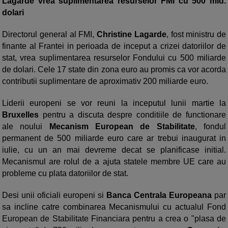
Lagarde vrea suplimentarea resurselor FMI cu 500 mld.
dolari
Directorul general al FMI,
Christine Lagarde
, fost ministru de
finante al Frantei in perioada de inceput a crizei datoriilor de
stat, vrea suplimentarea resurselor Fondului cu 500 miliarde
de dolari. Cele 17 state din zona euro au promis ca vor acorda
contributii suplimentare de aproximativ 200 miliarde euro.
Liderii europeni se vor reuni la inceputul lunii martie la
Bruxelles
pentru a discuta despre conditiile de functionare
ale noului
Mecanism European de Stabilitate
, fondul
permanent de 500 miliarde euro care ar trebui inaugurat in
iulie, cu un an mai devreme decat se planificase initial.
Mecanismul are rolul de a ajuta statele membre UE care au
probleme cu plata datoriilor de stat.
Desi unii oficiali europeni si
Banca Centrala Europeana
par
sa incline catre combinarea Mecanismului cu actualul Fond
European de Stabilitate Financiara pentru a crea o "plasa de