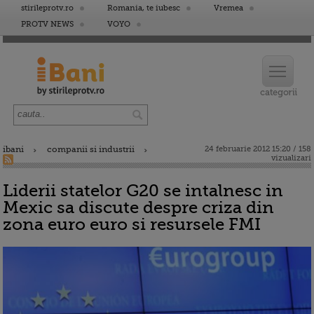
stirileprotv.ro
Romania, te iubesc
Vremea
PROTV NEWS
VOYO
ibani
companii si industrii
24 februarie 2012 15:20 / 158
vizualizari
Liderii statelor G20 se intalnesc in
Mexic sa discute despre criza din
zona euro euro si resursele FMI