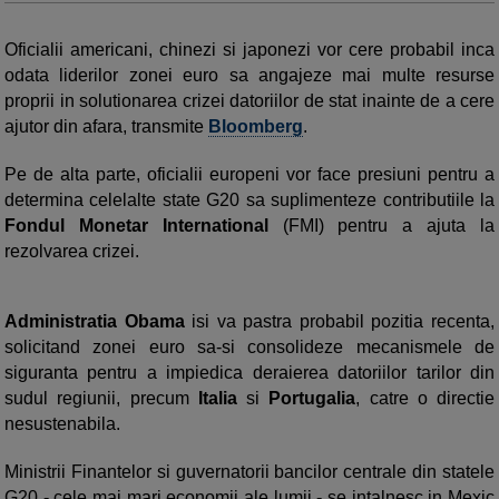
Oficialii americani, chinezi si japonezi vor cere probabil inca
odata liderilor zonei euro sa angajeze mai multe resurse
proprii in solutionarea crizei datoriilor de stat inainte de a cere
ajutor din afara, transmite
Bloomberg
.
Pe de alta parte, oficialii europeni vor face presiuni pentru a
determina celelalte state G20 sa suplimenteze contributiile la
Fondul Monetar International
(FMI) pentru a ajuta la
rezolvarea crizei.
Administratia Obama
isi va pastra probabil pozitia recenta,
solicitand zonei euro sa-si consolideze mecanismele de
siguranta pentru a impiedica deraierea datoriilor tarilor din
sudul regiunii, precum
Italia
si
Portugalia
, catre o directie
nesustenabila.
Ministrii Finantelor si guvernatorii bancilor centrale din statele
G20 - cele mai mari economii ale lumii - se intalnesc in Mexic