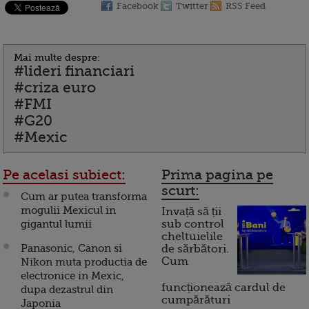
Facebook
Twitter
RSS Feed
Mai multe despre:
#lideri financiari
#criza euro
#FMI
#G20
#Mexic
Pe acelasi subiect:
Prima pagina pe
scurt:
Cum ar putea transforma
mogulii Mexicul in
Invață să ții
gigantul lumii
sub control
cheltuielile
Panasonic, Canon si
de sărbători.
Cum
Nikon muta productia de
electronice in Mexic,
funcționează cardul de
dupa dezastrul din
cumpărături
Japonia