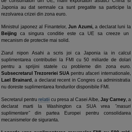
de consumatori din UE, marii exportatori asiatici China si
Japonia au dat semnale ca sunt pregatite sa participe la
rezolvarea crizei din zona euro.
Ministrul japonez al Finantelor,
Jun Azumi,
a declarat luni la
Beijing
ca singura conditie este ca UE sa creeze un
mecanism de protectie mai solid.
Ziarul nipon Asahi a scris joi ca Japonia ia in calcul
suplimentarea contributiei la FMI cu 50 miliarde de dolari
pentru a sprijini statele cu probleme din zona euro.
Subsecretarul Trezoreriei SUA
pentru afaceri internationale,
Lael Brainard
, a declarat recent in Congres ca administratia
nu doreste suplimentarea fondurilor disponibile FMI.
Secretarul pentru
relatii
cu presa al Casei Albe,
Jay Carney
, a
declarat marti la Washington ca SUA vrea
"masuri
suplimentare"
din partea Europei pentru consolidarea
mecanismelor de siguranta.