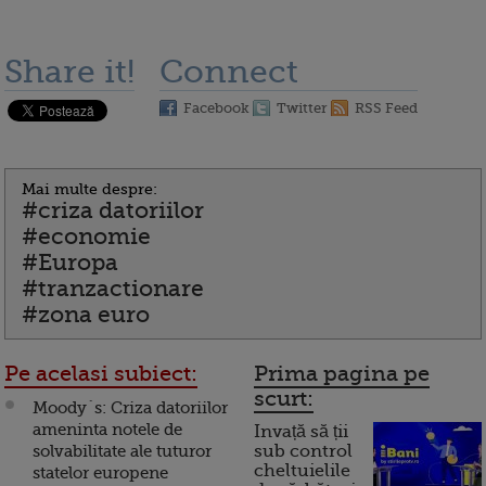
Share it!
Connect
Facebook
Twitter
RSS Feed
Mai multe despre:
#criza datoriilor
#economie
#Europa
#tranzactionare
#zona euro
Pe acelasi subiect:
Prima pagina pe
scurt:
Moody`s: Criza datoriilor
ameninta notele de
Invață să ții
solvabilitate ale tuturor
sub control
cheltuielile
statelor europene