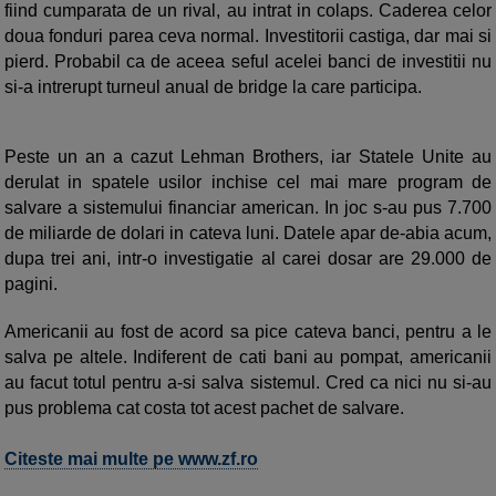
fiind cumparata de un rival, au intrat in colaps. Caderea celor
doua fonduri parea ceva normal. Investitorii castiga, dar mai si
pierd. Probabil ca de aceea seful acelei banci de investitii nu
si-a intrerupt turneul anual de bridge la care participa.
Peste un an a cazut Lehman Brothers, iar Statele Unite au
derulat in spatele usilor inchise cel mai mare program de
salvare a sistemului financiar american. In joc s-au pus 7.700
de miliarde de dolari in cateva luni. Datele apar de-abia acum,
dupa trei ani, intr-o investigatie al carei dosar are 29.000 de
pagini.
Americanii au fost de acord sa pice cateva banci, pentru a le
salva pe altele. Indiferent de cati bani au pompat, americanii
au facut totul pentru a-si salva sistemul. Cred ca nici nu si-au
pus problema cat costa tot acest pachet de salvare.
Citeste mai multe pe www.zf.ro