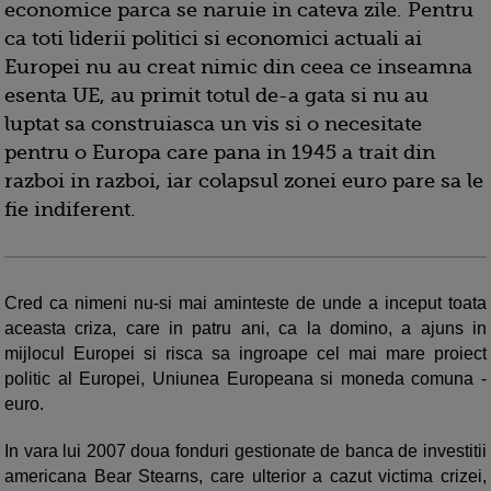
economice parca se naruie in cateva zile. Pentru
ca toti liderii politici si economici actuali ai
Europei nu au creat nimic din ceea ce inseamna
esenta UE, au primit totul de-a gata si nu au
luptat sa construiasca un vis si o necesitate
pentru o Europa care pana in 1945 a trait din
razboi in razboi, iar colapsul zonei euro pare sa le
fie indiferent.
Cred ca nimeni nu-si mai aminteste de unde a inceput toata
aceasta criza, care in patru ani, ca la domino, a ajuns in
mijlocul Euro­pei si risca sa ingroape cel mai mare proiect
politic al Europei, Uniunea Euro­peana si moneda comuna -
euro.
In vara lui 2007 doua fonduri gestionate de banca de investitii
americana Bear Stearns, care ulterior a cazut victima crizei,