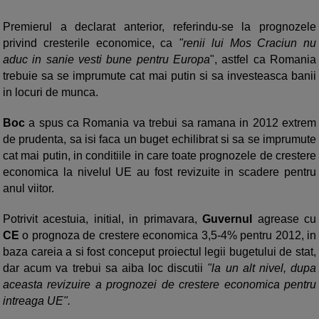
Premierul a declarat anterior, referindu-se la prognozele
privind cresterile economice, ca
"renii lui Mos Craciun nu
aduc in sanie vesti bune pentru Europa
", astfel ca Romania
trebuie sa se imprumute cat mai putin si sa investeasca banii
in locuri de munca.
Boc
a spus ca Romania va trebui sa ramana in 2012 extrem
de prudenta, sa isi faca un buget echilibrat si sa se imprumute
cat mai putin, in conditiile in care toate prognozele de crestere
economica la nivelul UE au fost revizuite in scadere pentru
anul viitor.
Potrivit acestuia, initial, in primavara,
Guvernul
agrease cu
CE
o prognoza de crestere economica 3,5-4% pentru 2012, in
baza careia a si fost conceput proiectul legii bugetului de stat,
dar acum va trebui sa aiba loc discutii
"la un alt nivel, dupa
aceasta revizuire a prognozei de crestere economica pentru
intreaga UE".