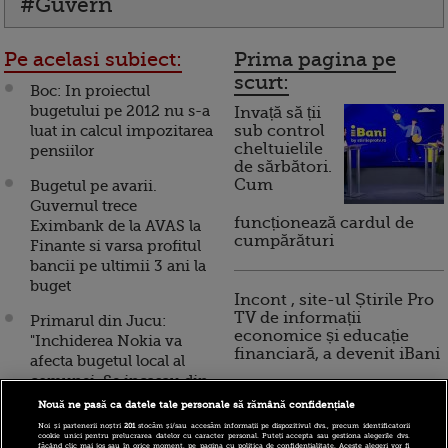
#Guvern
Pe acelasi subiect:
Prima pagina pe
scurt:
Boc: In proiectul
bugetului pe 2012 nu s-a
Invață să ții
luat in calcul impozitarea
sub control
cheltuielile
pensiilor
de sărbători.
Cum
Bugetul pe avarii.
Guvernul trece
funcționează cardul de
Eximbank de la AVAS la
cumpărături
Finante si varsa profitul
bancii pe ultimii 3 ani la
buget
Incont , site-ul Știrile Pro
TV de informații
Primarul din Jucu:
economice și educație
"Inchiderea Nokia va
financiară, a devenit iBani
afecta bugetul local al
comunei. Se incasau din
taxe si impozite cateva
Nouă ne pasă ca datele tale personale să rămână confidențiale
10 reguli pentru decizii
milioane de lei pe an"
Noi și partenerii noștri
201
stocăm și/sau accesăm informații pe dispozitivul dvs., precum identificatorii
financiare inteligente
cookie unici pentru prelucrarea datelor cu caracter personal. Puteți accepta sau gestiona alegerile dvs.
făcând clic mai jos sau în orice moment, pe pagina cu politica de confidențialitate. Aceste alegeri vor fi