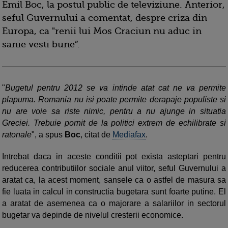
Emil Boc, la postul public de televiziune. Anterior,
seful Guvernului a comentat, despre criza din
Europa, ca "renii lui Mos Craciun nu aduc in
sanie vesti bune”.
"
Bugetul pentru 2012 se va intinde atat cat ne va permite
plapuma. Romania nu isi poate permite derapaje populiste si
nu are voie sa riste nimic, pentru a nu ajunge in situatia
Greciei. Trebuie pornit de la politici extrem de echilibrate si
ratonale
", a spus
Boc
, citat de
Mediafax
.
Intrebat daca in aceste conditii pot exista asteptari pentru
reducerea contributiilor sociale anul viitor, seful Guvernului a
aratat ca, la acest moment, sansele ca o astfel de masura sa
fie luata in calcul in constructia bugetara sunt foarte putine. El
a aratat de asemenea ca o majorare a salariilor in sectorul
bugetar va depinde de nivelul cresterii economice.