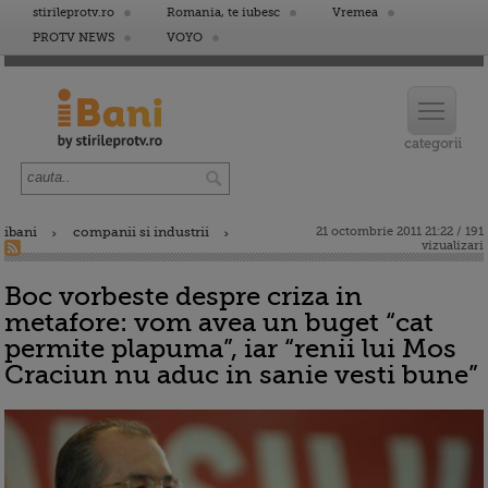
stirileprotv.ro
Romania, te iubesc
Vremea
PROTV NEWS
VOYO
ibani
companii si industrii
21 octombrie 2011 21:22 / 191
vizualizari
Boc vorbeste despre criza in
metafore: vom avea un buget “cat
permite plapuma”, iar “renii lui Mos
Craciun nu aduc in sanie vesti bune”