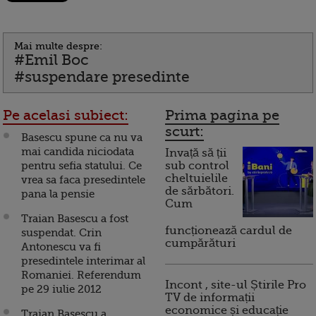
Mai multe despre:
#Emil Boc
#suspendare presedinte
Pe acelasi subiect:
Prima pagina pe
scurt:
Basescu spune ca nu va
mai candida niciodata
Invață să ții
pentru sefia statului. Ce
sub control
cheltuielile
vrea sa faca presedintele
de sărbători.
pana la pensie
Cum
Traian Basescu a fost
funcționează cardul de
suspendat. Crin
cumpărături
Antonescu va fi
presedintele interimar al
Romaniei. Referendum
Incont , site-ul Știrile Pro
pe 29 iulie 2012
TV de informații
economice și educație
Traian Basescu a