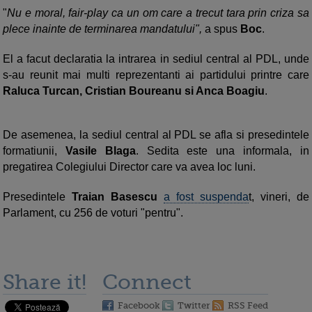
"
Nu e moral, fair-play ca un om care a trecut tara prin criza sa
plece inainte de terminarea mandatului",
a spus
Boc
.
El a facut declaratia la intrarea in sediul central al PDL, unde
s-au reunit mai multi reprezentanti ai partidului printre care
Raluca Turcan, Cristian Boureanu si Anca Boagiu
.
De asemenea, la sediul central al PDL se afla si presedintele
formatiunii,
Vasile Blaga
. Sedita este una informala, in
pregatirea Colegiului Director care va avea loc luni.
Presedintele
Traian Basescu
a fost suspenda
t, vineri, de
Parlament, cu 256 de voturi "pentru".
Share it!
Connect
Facebook
Twitter
RSS Feed