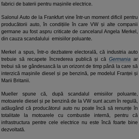
fabrici de baterii pentru mașinile electrice.
Salonul Auto de la Frankfurt vine într-un moment dificil pentru
producătorii auto, în condițiile în care VW și alte companii
germane au fost aspru criticate de cancelarul Angela Merkel,
din cauza scandalului emisiilor poluante.
Merkel a spus, într-o dezbatere electorală, că industria auto
trebuie să recapete încrederea publică și că
Germania
ar
trebui să se gândesască la un orizont de timp până la care să
interzică mașinile diesel și pe benzină, pe modelul Franței și
Marii Britanii.
Mueller spune că, după scandalul emisiilor poluante,
motoarele diesel și pe benzină de la VW sunt acum în regulă,
adăugând că producătorul auto nu poate încă să renunțe în
totalitate la motoarele cu combustie internă, pentru că
infrastructura pentre cele electrice nu este încă foarte bine
dezvoltată.