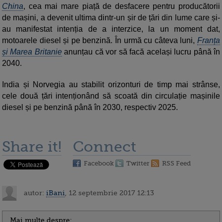
China
, cea mai mare piață de desfacere pentru producătorii
de mașini, a devenit ultima dintr-un șir de țări din lume care și-
au manifestat intenția de a interzice, la un moment dat,
motoarele diesel și pe benzină. În urmă cu câteva luni,
Franța
și Marea Britanie
anunțau că vor să facă același lucru până în
2040.
India și Norvegia au stabilit orizonturi de timp mai strânse,
cele două țări intenționând să scoată din circulație mașinile
diesel și pe benzină până în 2030, respectiv 2025.
Share it!
Connect
Facebook
Twitter
RSS Feed
autor:
iBani
, 12 septembrie 2017 12:13
Mai multe despre: