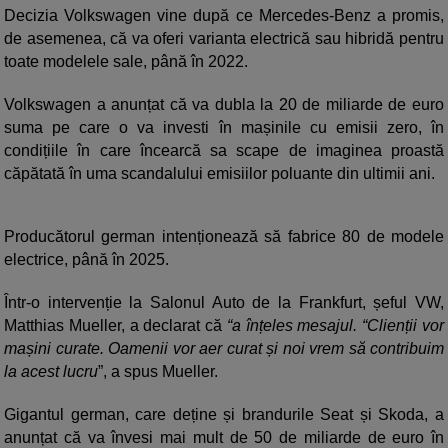
Decizia Volkswagen vine după ce Mercedes-Benz a promis,
de asemenea, că va oferi varianta electrică sau hibridă pentru
toate modelele sale, până în 2022.
Volkswagen a anunțat că va dubla la 20 de miliarde de euro
suma pe care o va investi în mașinile cu emisii zero, în
condițiile în care încearcă sa scape de imaginea proastă
căpătată în uma scandalului emisiilor poluante din ultimii ani.
Producătorul german intenționează să fabrice 80 de modele
electrice, până în 2025.
Într-o intervenție la Salonul Auto de la Frankfurt, șeful VW,
Matthias Mueller, a declarat că
“a înțeles mesajul. “Clienții vor
mașini curate. Oamenii vor aer curat și noi vrem să contribuim
la acest lucru
”, a spus Mueller.
Gigantul german, care deține și brandurile Seat și Skoda, a
anunțat că va învesi mai mult de 50 de miliarde de euro în