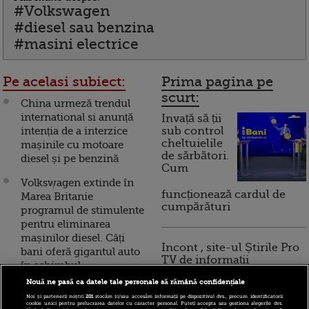
#Volkswagen
#diesel sau benzina
#masini electrice
Pe acelasi subiect:
Prima pagina pe
scurt:
China urmeză trendul
international si anunță
Invață să ții
intenția de a interzice
sub control
cheltuielile
mașinile cu motoare
de sărbători.
diesel și pe benzină
Cum
Volkswagen extinde în
funcționează cardul de
Marea Britanie
cumpărături
programul de stimulente
pentru eliminarea
mașinilor diesel. Câți
Incont , site-ul Știrile Pro
bani oferă gigantul auto
TV de informații
în schimbul
economice și educație
autoturismelor vechi
Nouă ne pasă ca datele tale personale să rămână confidențiale
financiară, a devenit iBani
Noi și partenerii noștri
201
stocăm și/sau accesăm informații pe dispozitivul dvs., precum identificatorii
Sfarsitul unei ere: Marea
cookie unici pentru prelucrarea datelor cu caracter personal. Puteți accepta sau gestiona alegerile dvs.