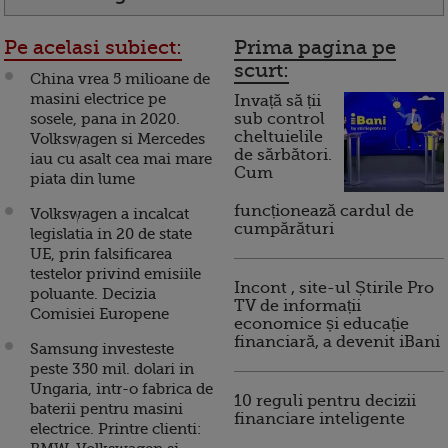
Pe acelasi subiect:
Prima pagina pe
scurt:
China vrea 5 milioane de
masini electrice pe
Invață să ții
sosele, pana in 2020.
sub control
cheltuielile
Volkswagen si Mercedes
de sărbători.
iau cu asalt cea mai mare
Cum
piata din lume
funcționează cardul de
Volkswagen a incalcat
cumpărături
legislatia in 20 de state
UE, prin falsificarea
testelor privind emisiile
Incont , site-ul Știrile Pro
poluante. Decizia
TV de informații
Comisiei Europene
economice și educație
financiară, a devenit iBani
Samsung investeste
peste 350 mil. dolari in
Ungaria, intr-o fabrica de
10 reguli pentru decizii
baterii pentru masini
financiare inteligente
electrice. Printre clienti: