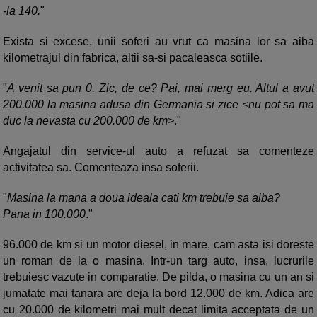
-la 140.
"
Exista si excese, unii soferi au vrut ca masina lor sa aiba
kilometrajul din fabrica, altii sa-si pacaleasca sotiile.
"
A venit sa pun 0. Zic, de ce? Pai, mai merg eu. Altul a avut
200.000 la masina adusa din Germania si zice <nu pot sa ma
duc la nevasta cu 200.000 de km>
."
Angajatul din service-ul auto a refuzat sa comenteze
activitatea sa. Comenteaza insa soferii.
"
Masina la mana a doua ideala cati km trebuie sa aiba?
Pana in 100.000
."
96.000 de km si un motor diesel, in mare, cam asta isi doreste
un roman de la o masina. Intr-un targ auto, insa, lucrurile
trebuiesc vazute in comparatie. De pilda, o masina cu un an si
jumatate mai tanara are deja la bord 12.000 de km. Adica are
cu 20.000 de kilometri mai mult decat limita acceptata de un