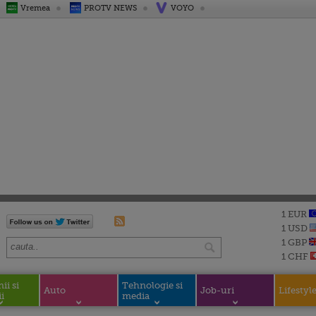
Vremea
PROTV NEWS
VOYO
1 EUR
1 USD
1 GBP
1 CHF
i si
Tehnologie si
Auto
Job-uri
Lifestyl
i
media