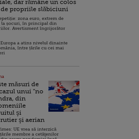
ale, dar rămâne un colos
de propriile slăbiciuni
repetiție: zona euro, extrem de
 la șocuri, în principal din
iilor. Avertisment îngrijorător
Europa a atins nivelul dinainte
omânia, între țările cu cei mai
eri
na
ște măsuri de
 cazul unui ”no
ndra, din
Domeniile
uitul şi
rutier şi aerian
imes: UE vrea să interzică
 țările membre a cetăţenilor