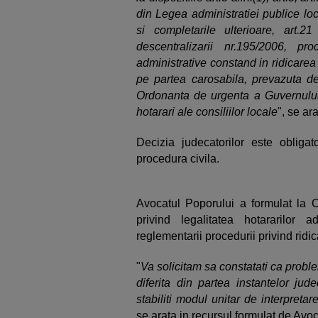
din Legea administratiei publice loc
si completarile ulterioare, art.21
descentralizarii nr.195/2006, p
administrative constand in ridicarea
pe partea carosabila, prevazuta de ar
Ordonanta de urgenta a Guvernului 
hotarari ale consiliilor locale
", se ar
Decizia judecatorilor este obligato
procedura civila.
Avocatul Poporului a formulat la C
privind legalitatea hotararilor 
reglementarii procedurii privind ridi
"
Va solicitam sa constatati ca probl
diferita din partea instantelor jude
stabiliti modul unitar de interpretar
se arata in recursul formulat de Avo