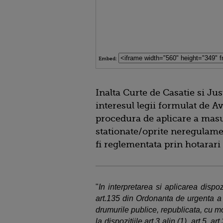
Embed:
Inalta Curte de Casatie si Jus
interesul legii formulat de Av
procedura de aplicare a masur
stationate/oprite neregulame
fi reglementata prin hotarari a
"
In interpretarea si aplicarea dispoziti
art.135 din Ordonanta de urgenta a 
drumurile publice, republicata, cu mod
la dispozitiile art.3 alin.(1), art.5, art.