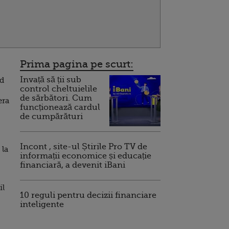
Prima pagina pe scurt:
Invață să ții sub
nd
control cheltuielile
de sărbători. Cum
era
funcționează cardul
de cumpărături
Incont , site-ul Știrile Pro TV de
 la
informații economice și educație
financiară, a devenit iBani
il
10 reguli pentru decizii financiare
inteligente