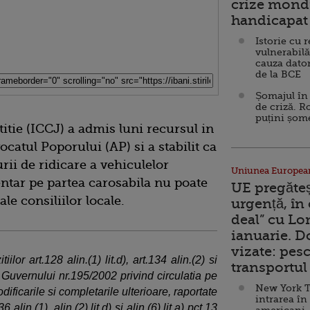
crize mondi
handicapat 
Istorie cu 
vulnerabilă
cauza dator
de la BCE
Șomajul în 
de criză. R
puțini șom
titie (ICCJ) a admis luni recursul in
ocatul Poporului (AP) si a stabilit ca
ii de ridicare a vehiculelor
Uniunea Europea
ntar pe partea carosabila nu poate
UE pregăte
le consiliilor locale.
urgență, în
deal” cu Lo
ianuarie. 
vizate: pesc
ilor art.128 alin.(1) lit.d), art.134 alin.(2) si
transportul 
Guvernului nr.195/2002 privind circulatia pe
New York T
ificarile si completarile ulterioare, raportate
intrarea în
36 alin.(1), alin.(2) lit.d) si alin.(6) lit.a) pct.13