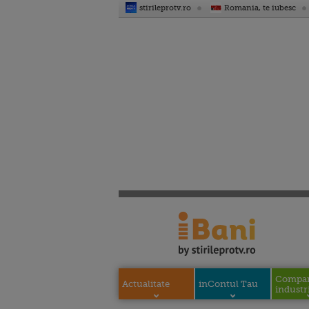
stirileprotv.ro
Romania, te iubesc
Compani
Actualitate
inContul Tau
industri