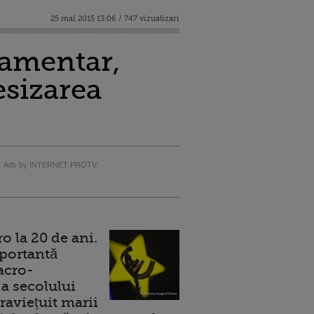
25 mai 2015 13:06 / 747 vizualizari
lamentar,
esizarea
Ads by INTERNET PROTV
 la 20 de ani.
portantă
acro-
a secolului
raviețuit marii