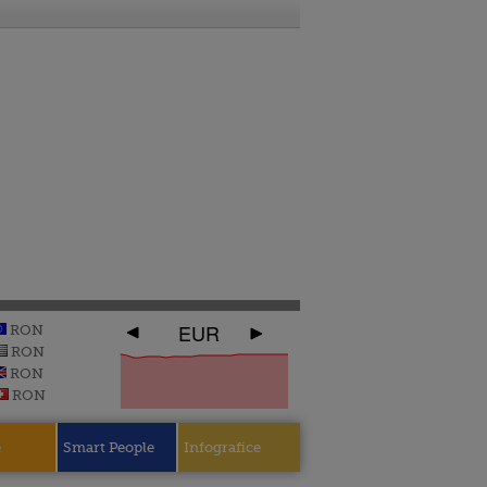
EUR
RON
RON
RON
RON
e
Smart People
Infografice