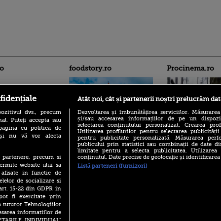
ro
foodstory.ro
Procinema.ro
fidențiale
Atât noi, cât și partenerii noștri prelucrăm dat
ozitivul dvs., precum
Dezvoltarea și îmbunătățirea serviciilor. Măsurarea
și/sau accesarea informațiilor de pe un dispoziti
al. Puteți accepta sau
selectarea conținutului personalizat. Crearea prof
pagina cu politica de
Utilizarea profilurilor pentru selectarea publicității
i și nu vă vor afecta
pentru publicitate personalizată. Măsurarea perfo
(P) Descoperă Lumea
Nikolaj Coster-Wa
publicului prin statistici sau combinații de date di
Evenimentelor din România
Urzeala Tronurilor
limitate pentru a selecta publicitatea. Utilizarea
cu Transilvania Events!
Annabelle Wallis,
conținutul. Date precise de geolocație și identificarea
te partenere, precum si
lui Sebastian Stan,
ermite website-ului sa
(P) Raku, gaming intens și o
Listă parteneri (furnizori)
prinși într-o curs
pauză binemeritată cu...
 afisate in functie de
pizza Guseppe
elelor de socializare si
Emoții intense pe
 art. 15-22 din GDPR in
Sebastian Stan! Iub
(P) Poți folosi bonurile de
Annabelle, l-a făcu
pot fi exercitate prin
masă pentru a comanda
a tuturor Tehnologiilor
mâncare acasă? Lista
Din 14 septembrie
aplicațiilor care le acceptă
esarea informatiilor de
Popescu revine în 
SETARILE INDIVIDUAL”