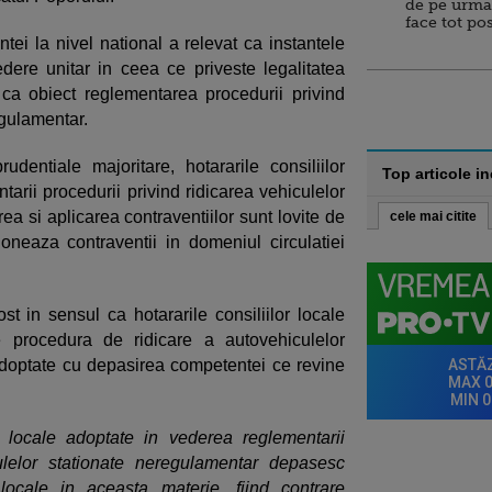
de pe urma
face tot po
ei la nivel national a relevat ca instantele
ere unitar in ceea ce priveste legalitatea
d ca obiect reglementarea procedurii privind
egulamentar.
prudentiale majoritare, hotararile consiliilor
Top articole i
arii procedurii privind ridicarea vehiculelor
ea si aplicarea contraventiilor sunt lovite de
cele mai citite
tioneaza contraventii in domeniul circulatiei
ost in sensul ca hotararile consiliilor locale
 procedura de ridicare a autovehiculelor
adoptate cu depasirea competentei ce revine
r locale adoptate in vederea reglementarii
culelor stationate neregulamentar depasesc
locale in aceasta materie, fiind contrare