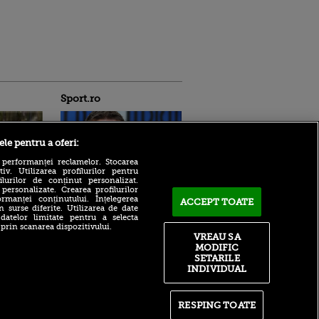
Sport.ro
ele pentru a oferi:
 performanței reclamelor. Stocarea
v. Utilizarea profilurilor pentru
ilurilor de conținut personalizat.
 personalizate. Crearea profilurilor
85.000.000€ pentru
rmanței conținutului. Înțelegerea
ACCEPT TOATE
bijuteria” lui Cristi Chivu:
ldau din
n surse diferite. Utilizarea de date
Arsenal și Manchester
 și
 datelor limitate pentru a selecta
United au intrat pe fir
 logodnica
 prin scanarea dispozitivului.
 sunt
VREAU SA
David Bușu domină
ă criminală
MODIFIC
Campionatul Național de
SETARILE
Kaiac Viteză de la Bascov!
ntru
INDIVIDUAL
ita lui,
Dinamo - FC Voluntari, LIVE
t tată!
TEXT, ora 21:30. Secretul
scoțian care amenință
, Adela
RESPING TOATE
parcursul bun al "câinilor"
rol