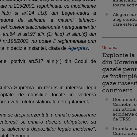
americani,
foarte acti
ale nr.215/2001, republicata, cu modificarile
 lit.b) si art.24 lit.d) din Legea-cadru a
Alegeri eu
aleg condu
rocedura de aplicare a masurii tehnico-
care este m
 vehiculelor stationate/oprite neregulamentar
t.64 si art.97 alin.(1) lit.d) si alin.(6) din
nr.195/2002, nu poate fi reglementata prin
Ucraina
ata in decizia instantei, citata de
Agerpres
.
Explozie la
rie, potrivit art.517 alin.(4) din Codul de
din Ucraina
gazele pent
se întâmplă 
gaze ruseșt
urtea Suprema un recurs in interesul legii
continent
adoptate de consiliile locale in vederea
Documente d
carea vehiculelor stationate neregulamentar.
Cernobîl, c
din istorie,
accidente 
ema de drept prezentata a primit o solutionare
de URSS
catoresti si, printr-o decizie obligatorie, sa
Inundație d
e si aplicare a dispozitiilor legale incidente"
,
Cum a deve
catul Poporului.