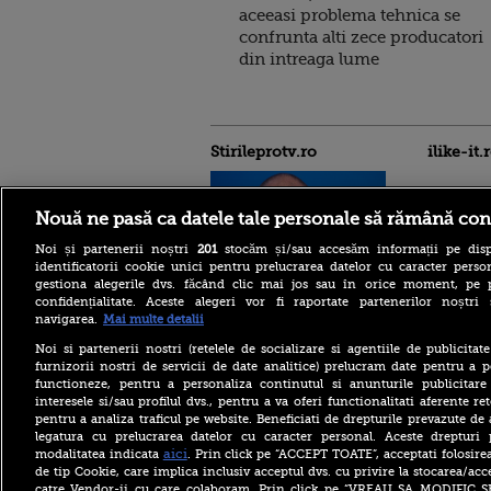
aceeasi problema tehnica se
confrunta alti zece producatori
din intreaga lume
Stirileprotv.ro
ilike-it.
Nouă ne pasă ca datele tale personale să rămână con
Noi și partenerii noștri
201
stocăm și/sau accesăm informații pe disp
identificatorii cookie unici pentru prelucrarea datelor cu caracter person
gestiona alegerile dvs. făcând clic mai jos sau în orice moment, pe 
confidențialitate. Aceste alegeri vor fi raportate partenerilor noștr
Alertă în Bulgaria: dronă
dinspre România, explozie
navigarea.
Mai multe detalii
în apropierea unui
gazoduct. Premierul
Noi si partenerii nostri (retelele de socializare si agentiile de publicita
convocă Consiliul de
furnizorii nostri de servicii de date analitice) prelucram date pentru a p
Securitate
functioneze, pentru a personaliza continutul si anunturile publicitare
interesele si/sau profilul dvs., pentru a va oferi functionalitati aferente ret
Cele mai frumoase plaje
pentru a analiza traficul pe website. Beneficiati de drepturile prevazute de
ascunse” din Grecia la care
legatura cu prelucrarea datelor cu caracter personal. Aceste drepturi 
poți ajunge doar pe jos sau
cu barca
aici
modalitatea indicata
. Prin click pe “ACCEPT TOATE”, acceptati folosire
de tip Cookie, care implica inclusiv acceptul dvs. cu privire la stocarea/acc
Groenlanda lansează un
catre Vendor-ii cu care colaboram. Prin click pe “VREAU SA MODIFIC 