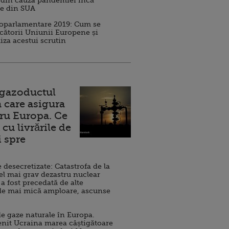
 din cauza pandemiei încă
ve din SUA
roparlamentare 2019: Cum se
cătorii Uniunii Europene și
iza acestui scrutin
 gazoductul
 care asigura
ru Europa. Ce
cu livrările de
i spre
esecretizate: Catastrofa de la
el mai grav dezastru nuclear
 a fost precedată de alte
de mai mică amploare, ascunse
e gaze naturale în Europa.
nit Ucraina marea câștigătoare