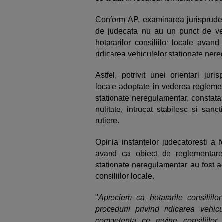
Conform AP, examinarea jurisprudent
de judecata nu au un punct de ved
hotararilor consiliilor locale avan
ridicarea vehiculelor stationate ner
Astfel, potrivit unei orientari juris
locale adoptate in vederea reglement
stationate neregulamentar, constatar
nulitate, intrucat stabilesc si sanc
rutiere.
Opinia instantelor judecatoresti a f
avand ca obiect de reglementare
stationate neregulamentar au fost 
consiliilor locale.
"
Apreciem ca hotararile consiliilo
procedurii privind ridicarea vehi
competenta ce revine consiliilor 