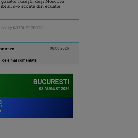
 gazelor rusești, deși Moscova
sibilul s-o scoată din ecuație
Ads by INTERNET PROTV
ncont.ro
08.08.2026
cele mai comentate