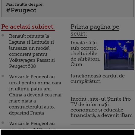
Mai multe despre:
#Peugeot
Pe acelasi subiect:
Prima pagina pe
scurt:
Renault renunta la
Laguna si Latitude si
Invață să ții
lanseaza un model
sub control
cheltuielile
concurent pentru
de sărbători.
Volkswagen Passat si
Cum
Peugeot 508
funcționează cardul de
Vanzarile Peugeot au
cumpărături
urcat pentru prima oara
in ultimii patru ani.
China a devenit cea mai
Incont , site-ul Știrile Pro
mare piata a
TV de informații
constructorului auto,
economice și educație
depasind Franta
financiară, a devenit iBani
Vanzarile Peugeot au
crescut cu 5,4% in trim.
10 reguli pentru decizii