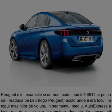
Peugeot e in resurectie si un nou model numit 408GT ar putea
sa-I readuca pe Leu (logo Peugeot) acolo unde ii era locul, in
topul masinilor de volum, in segmentul mediu. AutoExpress a
facut rost de niste poze in premiera, derivate din conceptual