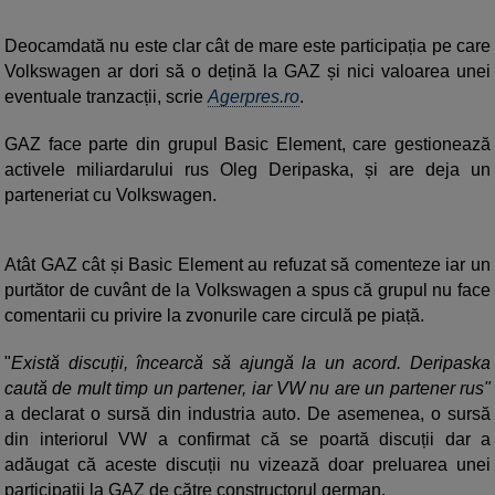
Deocamdată nu este clar cât de mare este participația pe care
Volkswagen ar dori să o dețină la GAZ și nici valoarea unei
eventuale tranzacții, scrie
Agerpres.ro
.
GAZ face parte din grupul Basic Element, care gestionează
activele miliardarului rus Oleg Deripaska, și are deja un
parteneriat cu Volkswagen.
Atât GAZ cât și Basic Element au refuzat să comenteze iar un
purtător de cuvânt de la Volkswagen a spus că grupul nu face
comentarii cu privire la zvonurile care circulă pe piață.
"
Există discuții, încearcă să ajungă la un acord. Deripaska
caută de mult timp un partener, iar VW nu are un partener rus"
a declarat o sursă din industria auto. De asemenea, o sursă
din interiorul VW a confirmat că se poartă discuții dar a
adăugat că aceste discuții nu vizează doar preluarea unei
participații la GAZ de către constructorul german.