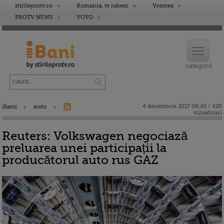
stirileprotv.ro
Romania, te iubesc
Vremea
PROTV NEWS
VOYO
ibani
auto
4 decembrie 2017 08:45 / 420
vizualizari
Reuters: Volkswagen negociază
preluarea unei participații la
producătorul auto rus GAZ