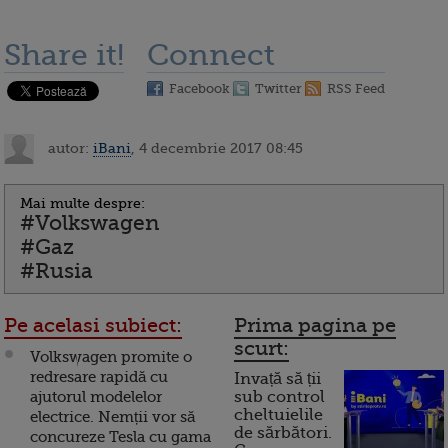
Share it!
Connect
Facebook
Twitter
RSS Feed
autor:
iBani
, 4 decembrie 2017 08:45
Mai multe despre:
#Volkswagen
#Gaz
#Rusia
Pe acelasi subiect:
Prima pagina pe
scurt:
Volkswagen promite o
redresare rapidă cu
Invață să ții
ajutorul modelelor
sub control
cheltuielile
electrice. Nemții vor să
de sărbători.
concureze Tesla cu gama