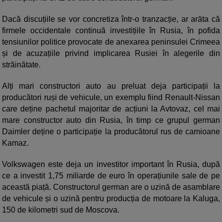
Dacă discuțiile se vor concretiza într-o tranzacție, ar arăta că
firmele occidentale continuă investițiile în Rusia, în pofida
tensiunilor politice provocate de anexarea peninsulei Crimeea
și de acuzațiile privind implicarea Rusiei în alegerile din
străinătate.
Alți mari constructori auto au preluat deja participații la
producători ruși de vehicule, un exemplu fiind Renault-Nissan
care deține pachetul majoritar de acțiuni la Avtovaz, cel mai
mare constructor auto din Rusia, în timp ce grupul german
Daimler deține o participație la producătorul rus de camioane
Kamaz.
Volkswagen este deja un investitor important în Rusia, după
ce a investit 1,75 miliarde de euro în operațiunile sale de pe
această piață. Constructorul german are o uzină de asamblare
de vehicule și o uzină pentru producția de motoare la Kaluga,
150 de kilometri sud de Moscova.