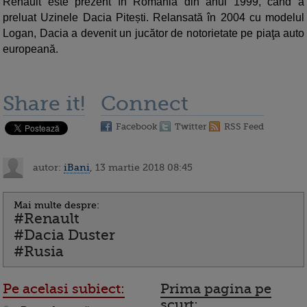
Renault este prezent în România din anul 1999, când a
preluat Uzinele Dacia Pitești. Relansată în 2004 cu modelul
Logan, Dacia a devenit un jucător de notorietate pe piaţa auto
europeană.
Share it!
Connect
Facebook
Twitter
RSS Feed
autor:
iBani
, 13 martie 2018 08:45
Mai multe despre:
#Renault
#Dacia Duster
#Rusia
Pe acelasi subiect:
Prima pagina pe
scurt: