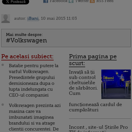
Facebook
Twitter
RSS Feed
autor:
iBani
, 10 mai 2015 11:03
Mai multe despre:
#Volkswagen
Pe acelasi subiect:
Prima pagina pe
scurt:
Batalie pentru putere la
varful Volkswagen.
Invață să ții
Presedintele grupului
sub control
cheltuielile
demisioneaza dupa o
de sărbători.
lupta indelungata cu
Cum
CEO-ul companiei
funcționează cardul de
Volkswagen prezinta azi
cumpărături
masina care va
imbunatati imaginea
brandului si va atrage
Incont , site-ul Știrile Pro
clientii concurentei. De