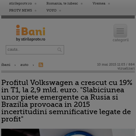
stirileprotv.ro
Romania, te iubesc
Vremea
PROTV NEWS
VOYO
ibani
auto
10 mai 2015 11:03 / 884
vizualizari
Profitul Volkswagen a crescut cu 19%
in T1, la 2,9 mld. euro. "Slabiciunea
unor piete emergente ca Rusia si
Brazilia provoaca in 2015
incertitudini semnificative legate de
profit"