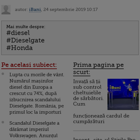
autor:
iBani
, 24 septembrie 2019 10:17
Mai multe despre:
#diesel
#Dieselgate
#Honda
Pe acelasi subiect:
Prima pagina pe
scurt:
Lupta cu morile de vânt.
Numărul mașinilor
Invață să ții
diesel din Europa a
sub control
cheltuielile
crescut cu 74%, după
de sărbători.
izbucnirea scandalului
Cum
Dieselgate. România, pe
primul loc la importuri
funcționează cardul de
cumpărături
Scandalul Dieselgate a
dărâmat imperiul
Volkswagen. Anunțul