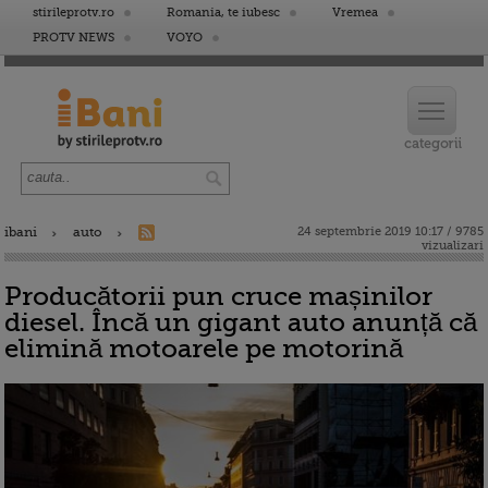
stirileprotv.ro
Romania, te iubesc
Vremea
PROTV NEWS
VOYO
ibani
auto
24 septembrie 2019 10:17 / 9785
vizualizari
Producătorii pun cruce mașinilor
diesel. Încă un gigant auto anunță că
elimină motoarele pe motorină