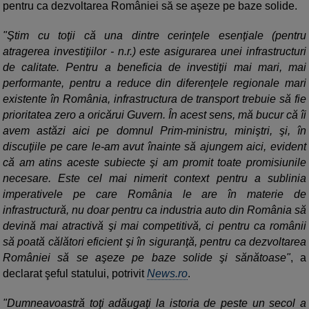
pentru ca dezvoltarea României să se aşeze pe baze solide.
"Ştim cu toţii că una dintre cerinţele esenţiale (pentru
atragerea investiţiilor - n.r.) este asigurarea unei infrastructuri
de calitate. Pentru a beneficia de investiţii mai mari, mai
performante, pentru a reduce din diferenţele regionale mari
existente în România, infrastructura de transport trebuie să fie
prioritatea zero a oricărui Guvern. În acest sens, mă bucur că îi
avem astăzi aici pe domnul Prim-ministru, miniştri, şi, în
discuţiile pe care le-am avut înainte să ajungem aici, evident
că am atins aceste subiecte şi am promit toate promisiunile
necesare. Este cel mai nimerit context pentru a sublinia
imperativele pe care România le are în materie de
infrastructură, nu doar pentru ca industria auto din România să
devină mai atractivă şi mai competitivă, ci pentru ca românii
să poată călători eficient şi în siguranţă, pentru ca dezvoltarea
României să se aşeze pe baze solide şi sănătoase"
, a
declarat şeful statului, potrivit
News.ro
.
"Dumneavoastră toţi adăugaţi la istoria de peste un secol a