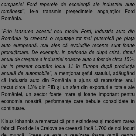
companiei Ford reperele de excelenţă ale industriei auto
româneşti"
, le-a transmis preşedintele angajaţilor Ford
România.
"Prin lansarea acestui nou model Ford, industria auto din
România îşi creează o reputaţie tot mai puternică pe piaţa
auto europeană, mai ales că evoluţiile recente sunt foarte
promiţătoare. De exemplu, în perioada de după criză, ritmul
anual de creştere a industriei noastre auto a fost de circa 15%,
iar în prezent ocupăm locul 11 în Europa după producţia
anuală de automobile",
a menţionat şeful statului, adăugând
că industria auto din România a ajuns să reprezinte anul
trecut circa 13% din PIB şi un sfert din exporturile totale ale
României, un sector foarte mare şi foarte important pentru
economia noastră, performanţe care trebuie consolidate în
continuare.
Klaus Iohannis a remarcat că prin extinderea şi modernizarea
fabricii Ford de la Craiova se creează încă 1.700 de noi locuri
de muncă,
"ceea ce este o realizare foarte bună pentru