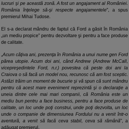
lucruri şi pe această zonă. A fost un angajament al României.
România înţelege să-şi respecte angajamentele
”, a spus
premierul Mihai Tudose.
El s-a declarat mândru de faptul că Ford a găsit în România
un mediu propice” pentru dezvoltare şi pentru a face produse
de calitate.
Acum câţiva ani, prezenţa în România a unui nume gen Ford
părea utopie. Acum doi ani, când Andrew (Andrew McCall,
vicepreşedintele Ford, n.r.) povestea că peste doi ani la
Craiova o să facă un model nou, recunosc că am fost sceptic.
Astăzi trăim un moment de bucurie şi vă spun că sunt mândru
pentru că acest mare eveniment reprezintă şi o declaraţie a
uneia dintre cele mai mari companii, că România este un
mediu bun pentru a face business, pentru a face produse de
calitate, un loc unde poţi construi, unde poţi dezvolta, un loc
unde o companie de dimensiunea Fordului nu a venit într-o
aventură, a venit să facă ceva stabil, ceva să rămână
”, a
adăugat premierul.