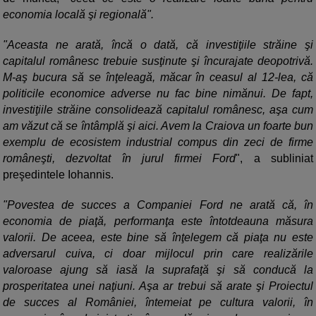
economia locală şi regională".
"Aceasta ne arată, încă o dată, că investiţiile străine şi
capitalul românesc trebuie susţinute şi încurajate deopotrivă.
M-aş bucura să se înţeleagă, măcar în ceasul al 12-lea, că
politicile economice adverse nu fac bine nimănui. De fapt,
investiţiile străine consolidează capitalul românesc, aşa cum
am văzut că se întâmplă şi aici. Avem la Craiova un foarte bun
exemplu de ecosistem industrial compus din zeci de firme
româneşti, dezvoltat în jurul firmei Ford
", a subliniat
preşedintele Iohannis.
"Povestea de succes a Companiei Ford ne arată că, în
economia de piaţă, performanţa este întotdeauna măsura
valorii. De aceea, este bine să înţelegem că piaţa nu este
adversarul cuiva, ci doar mijlocul prin care realizările
valoroase ajung să iasă la suprafaţă şi să conducă la
prosperitatea unei naţiuni. Aşa ar trebui să arate şi Proiectul
de succes al României, întemeiat pe cultura valorii, în