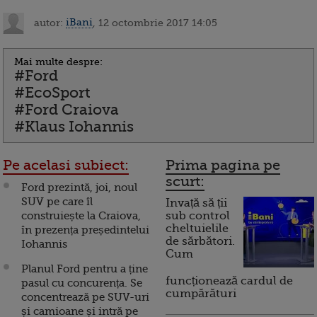
autor:
iBani
, 12 octombrie 2017 14:05
Mai multe despre:
#Ford
#EcoSport
#Ford Craiova
#Klaus Iohannis
Pe acelasi subiect:
Prima pagina pe
scurt:
Ford prezintă, joi, noul
SUV pe care îl
Invață să ții
construiește la Craiova,
sub control
cheltuielile
în prezența președintelui
de sărbători.
Iohannis
Cum
Planul Ford pentru a ține
funcționează cardul de
pasul cu concurența. Se
cumpărături
concentrează pe SUV-uri
și camioane și intră pe