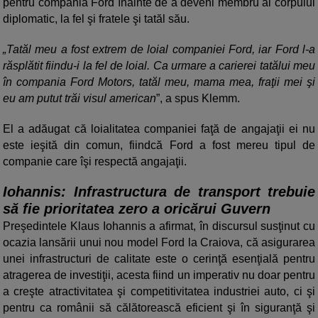
pentru compania Ford înainte de a deveni membru al corpului
diplomatic, la fel şi fratele şi tatăl său.
Tatăl meu a fost extrem de loial companiei Ford, iar Ford l-a
răsplătit fiindu-i la fel de loial. Ca urmare a carierei tatălui meu
în compania Ford Motors, tatăl meu, mama mea, fraţii mei şi
eu am putut trăi visul american
”, a spus Klemm.
El a adăugat că loialitatea companiei faţă de angajaţii ei nu
este ieşită din comun, fiindcă Ford a fost mereu tipul de
companie care îşi respectă angajaţii.
Iohannis: Infrastructura de transport trebuie
să fie prioritatea zero a oricărui Guvern
Preşedintele Klaus Iohannis a afirmat, în discursul susţinut cu
ocazia lansării unui nou model Ford la Craiova, că asigurarea
unei infrastructuri de calitate este o cerinţă esenţială pentru
atragerea de investiţii, acesta fiind un imperativ nu doar pentru
a creşte atractivitatea şi competitivitatea industriei auto, ci şi
pentru ca românii să călătorească eficient şi în siguranţă şi