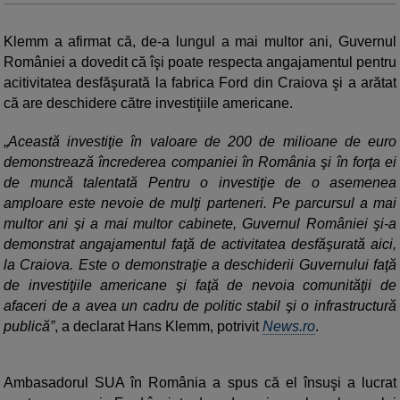
Klemm a afirmat că, de-a lungul a mai multor ani, Guvernul
României a dovedit că îşi poate respecta angajamentul pentru
acitivitatea desfăşurată la fabrica Ford din Craiova şi a arătat
că are deschidere către investiţiile americane.
Această investiţie în valoare de 200 de milioane de euro
demonstrează încrederea companiei în România şi în forţa ei
de muncă talentată Pentru o investiţie de o asemenea
amploare este nevoie de mulţi parteneri. Pe parcursul a mai
multor ani şi a mai multor cabinete, Guvernul României şi-a
demonstrat angajamentul faţă de activitatea desfăşurată aici,
la Craiova. Este o demonstraţie a deschiderii Guvernului faţă
de investiţiile americane şi faţă de nevoia comunităţii de
afaceri de a avea un cadru de politic stabil şi o infrastructură
publică”
, a declarat Hans Klemm, potrivit
News.ro
.
Ambasadorul SUA în România a spus că el însuşi a lucrat