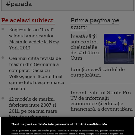
#parada
Pe acelasi subiect:
Prima pagina pe
scurt:
Englezii le-au "furat"
salonul americanilor.
Invață să ții
Masinile vedete la New
sub control
cheltuielile
York 2013
de sărbători.
Cum
Cea mai citita revista de
masini din Germania a
funcționează cardul de
comparat Dacia cu
cumpărături
Volkswagen. Scorul final
spune totul despre marca
noastra
Incont , site-ul Știrile Pro
TV de informații
12 modele de masini,
economice și educație
fabricate intre 2007 si
financiară, a devenit iBani
2011, pe cea mai mare
lista de rechemari:
1.600.000 de autoturisme
Nouă ne pasă ca datele tale personale să rămână confidențiale
10 reguli pentru decizii
cu probleme la frane
financiare inteligente
Noi și partenerii noștri
201
stocăm și/sau accesăm informații pe dispozitivul dvs., precum identificatorii
cookie unici pentru prelucrarea datelor cu caracter personal. Puteți accepta sau gestiona alegerile dvs.