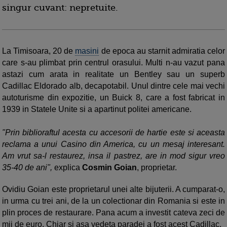
singur cuvant: nepretuite.
La Timisoara, 20 de
masini
de epoca au starnit admiratia celor
care s-au plimbat prin centrul orasului. Multi n-au vazut pana
astazi cum arata in realitate un Bentley sau un superb
Cadillac Eldorado alb, decapotabil. Unul dintre cele mai vechi
autoturisme din expozitie, un Buick 8, care a fost fabricat in
1939 in Statele Unite si a apartinut politei americane.
"Prin biblioraftul acesta cu accesorii de hartie este si aceasta
reclama a unui Casino din America, cu un mesaj interesant.
Am vrut sa-l restaurez, insa il pastrez, are in mod sigur vreo
35-40 de ani",
explica
Cosmin Goian
, proprietar.
Ovidiu Goian este proprietarul unei alte bijuterii. A cumparat-o,
in urma cu trei ani, de la un colectionar din Romania si este in
plin proces de restaurare. Pana acum a investit cateva zeci de
mii de euro. Chiar si asa vedeta paradei a fost acest Cadillac.