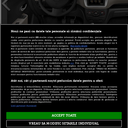
Nouă ne pasă ca datele tale personale să rămână confidențiale
Noi și partenerii noștri
201
stocăm și/sau accesăm informații pe dispozitivul dvs., precum identificatorii
cookie unici pentru prelucrarea datelor cu caracter personal. Puteți accepta sau gestiona alegerile dvs.
făcând clic mai jos sau în orice moment, pe pagina cu politica de confidențialitate. Aceste alegeri vor fi
raportate partenerilor noștri și nu vă vor afecta navigarea.
Mai multe detalii
Noi si partenerii nostri (retelele de socializare si agentiile de publicitate partenere, precum si furnizorii
nostri de servicii de date analitice) prelucram date pentru a permite website-ului sa functioneze, pentru a
personaliza continutul si anunturile publicitare afisate in functie de interesele si/sau profilul dvs., pentru a
va oferi functionalitati aferente retelelor de socializare si pentru a analiza traficul pe website. Beneficiati
de drepturile prevazute de art. 15-22 din GDPR in legatura cu prelucrarea datelor cu caracter personal.
Aceste drepturi pot fi exercitate prin modalitatea indicata
aici
. Prin click pe “ACCEPT TOATE”, acceptati
folosirea tuturor Tehnologiilor de tip Cookie, care implica inclusiv acceptul dvs. cu privire la
stocarea/accesarea informatiilor de catre Vendor-ii cu care colaboram. Prin click pe “VREAU SA MODIFIC
SETARILE INDIVIDUAL” puteti schimba preferintele in mod individual, mai putin cele legate de cookie
strict necesare pentru functionarea website-ului.
Atât noi, cât și partenerii noștri prelucrăm datele pentru a oferi:
Dezvoltarea și îmbunătățirea serviciilor. Măsurarea performanței reclamelor. Stocarea și/sau accesarea
informațiilor de pe un dispozitiv. Utilizarea profilurilor pentru selectarea conținutului personalizat. Crearea
profilurilor de conținut personalizat. Utilizarea profilurilor pentru selectarea publicității personalizate.
Crearea profilurilor pentru publicitate personalizată. Măsurarea performanței conținutului. Înțelegerea
publicului prin statistici sau combinații de date din surse diferite. Utilizarea de date limitate pentru a
selecta publicitatea. Utilizarea datelor limitate pentru a selecta conținutul. Date precise de geolocație și
identificarea prin scanarea dispozitivului.
autor:
Alexandru Banu
, 5 mai 2013 09:12
Listă parteneri (furnizori)
ACCEPT TOATE
Copyright © 2026 PRO TV S.R.L |
Politica de Cookie
|
VREAU SA MODIFIC SETARILE INDIVIDUAL
Politica Confidentialitate
|
RSS