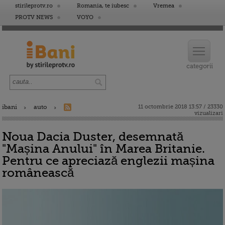
stirileprotv.ro
Romania, te iubesc
Vremea
PROTV NEWS
VOYO
ibani
auto
11 octombrie 2018 13:57 / 23330
vizualizari
Noua Dacia Duster, desemnată
"Mașina Anului" în Marea Britanie.
Pentru ce apreciază englezii mașina
românească