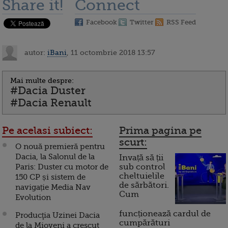
Share it!
Connect
Facebook
Twitter
RSS Feed
autor:
iBani
, 11 octombrie 2018 13:57
Mai multe despre:
#Dacia Duster
#Dacia Renault
Pe acelasi subiect:
Prima pagina pe
scurt:
O nouă premieră pentru
Dacia, la Salonul de la
Invață să ții
Paris: Duster cu motor de
sub control
cheltuielile
150 CP și sistem de
de sărbători.
navigație Media Nav
Cum
Evolution
funcționează cardul de
Producţia Uzinei Dacia
cumpărături
de la Mioveni a crescut