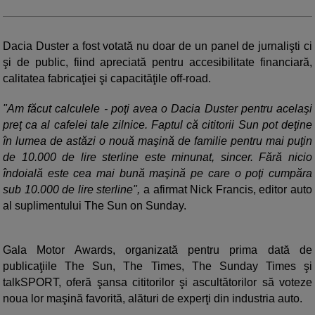
Dacia Duster a fost votată nu doar de un panel de jurnalişti ci
şi de public, fiind apreciată pentru accesibilitate financiară,
calitatea fabricaţiei şi capacităţile off-road.
"Am făcut calculele - poţi avea o Dacia Duster pentru acelaşi
preţ ca al cafelei tale zilnice. Faptul că cititorii Sun pot deţine
în lumea de astăzi o nouă maşină de familie pentru mai puţin
de 10.000 de lire sterline este minunat, sincer. Fără nicio
îndoială este cea mai bună maşină pe care o poţi cumpăra
sub 10.000 de lire sterline",
a afirmat Nick Francis, editor auto
al suplimentului The Sun on Sunday.
Gala Motor Awards, organizată pentru prima dată de
publicaţiile The Sun, The Times, The Sunday Times şi
talkSPORT, oferă şansa cititorilor şi ascultătorilor să voteze
noua lor maşină favorită, alături de experţi din industria auto.