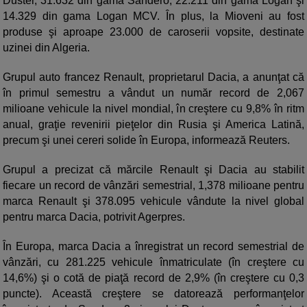
Duster, 31.632 din gama Sandero, 22.211 din gama Logan şi
14.329 din gama Logan MCV. În plus, la Mioveni au fost
produse şi aproape 23.000 de caroserii vopsite, destinate
uzinei din Algeria.
Grupul auto francez Renault, proprietarul Dacia, a anunţat că
în primul semestru a vândut un număr record de 2,067
milioane vehicule la nivel mondial, în creştere cu 9,8% în ritm
anual, graţie revenirii pieţelor din Rusia şi America Latină,
precum şi unei cereri solide în Europa, informează Reuters.
Grupul a precizat că mărcile Renault şi Dacia au stabilit
fiecare un record de vânzări semestrial, 1,378 milioane pentru
marca Renault şi 378.095 vehicule vândute la nivel global
pentru marca Dacia, potrivit Agerpres.
În Europa, marca Dacia a înregistrat un record semestrial de
vânzări, cu 281.225 vehicule înmatriculate (în creştere cu
14,6%) şi o cotă de piaţă record de 2,9% (în creştere cu 0,3
puncte). Această creştere se datorează performanţelor