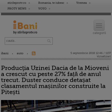
stirileprotv.ro
Romania, te iubesc
Vremea
PROTV NEWS
VOYO
ibani
auto
5 septembrie 2018 12:46 / 1137
vizualizari
Producţia Uzinei Dacia de la Mioveni
a crescut cu peste 27% față de anul
trecut. Duster conduce detașat
clasamentul mașinilor construite la
Pitești