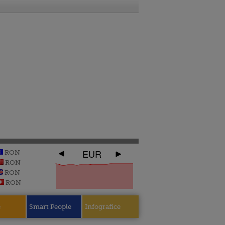
EUR
RON
RON
RON
RON
e
Smart People
Infografice