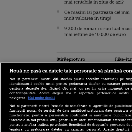
mai rentabila in ziua de azi?
Ce masini isi pastreaza cel mai
mult valoarea in timp!
9.300 de romani si-au luat masi
mai ieftine de 10.000 de euro
Stirileprotv.ro
ilike-it.
Nouă ne pasă ca datele tale personale să rămână con
Noi și partenerii noștri
201
stocăm și/sau accesăm informații pe disp
identificatorii cookie unici pentru prelucrarea datelor cu caracter person
gestiona alegerile dvs. făcând clic mai jos sau în orice moment, pe 
confidențialitate. Aceste alegeri vor fi raportate partenerilor noștr
navigarea.
Mai multe detalii
De ce produce România
doar 29% din capacitatea
Noi si partenerii nostri (retelele de socializare si agentiile de publicita
instalată. Sistemul
furnizorii nostri de servicii de date analitice) prelucram date pentru a p
energetic, sub presiune
functioneze, pentru a personaliza continutul si anunturile publicitare
|Analiză
interesele si/sau profilul dvs., pentru a va oferi functionalitati aferente ret
pentru a analiza traficul pe website. Beneficiati de drepturile prevazute de
Care este procedura de
suspendare din funcție a
legatura cu prelucrarea datelor cu caracter personal. Aceste drepturi 