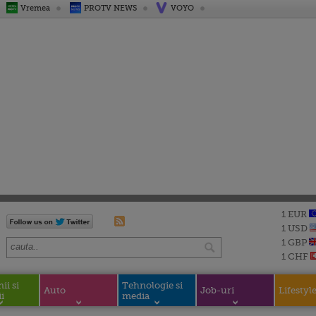
Vremea
PROTV NEWS
VOYO
1 EUR
1 USD
1 GBP
1 CHF
i si
Tehnologie si
Auto
Job-uri
Lifestyl
i
media