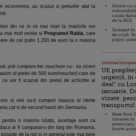
Istorie cu 
zei economice, au scazut si preturile atat la
vulnerabilă
and.
cauza dator
de la BCE
eturi din ce in ce mai mari la masinile noi
Șomajul în 
a mai mult exista si
Programul Rabla
, care
de criză. R
puțini șom
ucere de cel putin 1.200 de euro la o masina
Uniunea Europea
sat, poti cumpara trei vouchere cu- sa zicem
UE pregăte
maxim al pietei de 500 euro/voucher) care de
urgență, în
ce vor fi scazuti din pretul de achizitie al
deal” cu Lo
ianuarie. 
vizate: pesc
uro si vrei sa-ti cumperi masina ai oferte
transportul 
ania cat si de second hand din Germania.
New York T
intrarea în
pentru o masina rulata, avantaje sunt ca
americani,
daca ai fi cumparat-o din targ din Romania,
foarte acti
 proaste de la noi si in general este mai bine