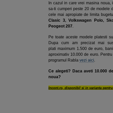
In cazul in care vrei masina noua, 
sa-ti cumperi peste 20 de modele d
cele mai apropiate de limita buget
Clasic 3, Volkswagen Polo, Sk
Peogeot 207
.
Pe toate aceste modele platesti s
Dupa cum am precizat mai sus,
plati maximum 1.500 de euro, bani c
aproximativ 10.000 de euro. Pentru 
programul Rabla
vezi aici
.
Ce alegeti? Daca aveti 10.000 
noua?
Incont.ro, disponibil si in varianta pentr