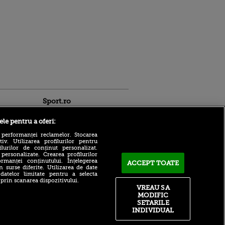
Sport.ro
ele pentru a oferi:
 performanței reclamelor. Stocarea
v. Utilizarea profilurilor pentru
ilurilor de conținut personalizat.
 personalizate. Crearea profilurilor
rmanței conținutului. Înțelegerea
ACCEPT TOATE
ACUM: KuPS - Universitatea
n surse diferite. Utilizarea de date
Craiova 0-0, pe Sport.ro.
 datelor limitate pentru a selecta
ntru
Etim, aproape de gol!
 prin scanarea dispozitivului.
ita lui,
VREAU SA
t tată!
Steaua sau FCSB? Fostul
MODIFIC
fotbalist al roș-albaștrilor a
SETARILE
, Adela
dat verdictul: „Nu mai ai ce
INDIVIDUAL
rol
să le faci”
V