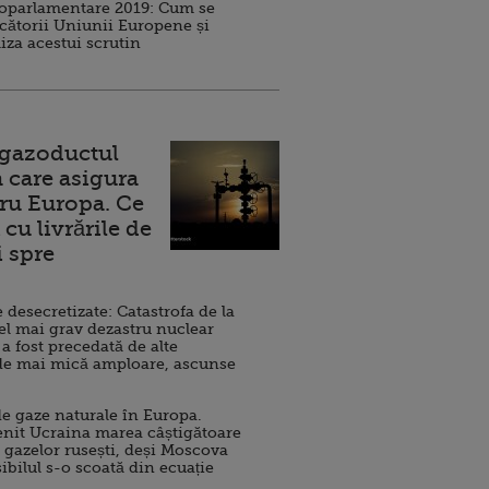
roparlamentare 2019: Cum se
cătorii Uniunii Europene și
iza acestui scrutin
 gazoductul
 care asigura
ru Europa. Ce
cu livrările de
i spre
esecretizate: Catastrofa de la
el mai grav dezastru nuclear
 a fost precedată de alte
de mai mică amploare, ascunse
e gaze naturale în Europa.
nit Ucraina marea câștigătoare
 gazelor rusești, deși Moscova
sibilul s-o scoată din ecuație