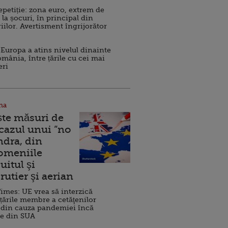
repetiție: zona euro, extrem de
 la șocuri, în principal din
iilor. Avertisment îngrijorător
Europa a atins nivelul dinainte
omânia, între țările cu cei mai
eri
na
ște măsuri de
 cazul unui ”no
ndra, din
Domeniile
uitul şi
rutier şi aerian
imes: UE vrea să interzică
 țările membre a cetăţenilor
 din cauza pandemiei încă
ve din SUA