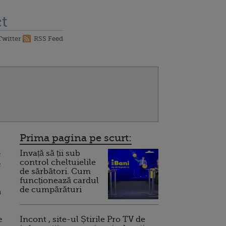
t
Twitter
RSS Feed
Prima pagina pe scurt:
Invață să ții sub
e
control cheltuielile
e
de sărbători. Cum
funcționează cardul
de cumpărături
a
e
Incont , site-ul Știrile Pro TV de