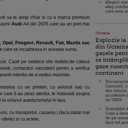
Alegeri eu
aleg condu
care este m
 poti sa te alegi chiar si cu o marca premium
masini
Audi
A4 din 2005 care au un pret mai
Ucraina
Explozie la
 Opel, Peogeot, Renault, Fiat, Mazda sau
din Ucraina
e care se incadreaza in aceasta suma.
gazele pent
se întâmplă 
at. Cauti pe celebrul site mobile.de cateva
gaze ruseșt
resti, contactezi vanzatorii pentru a verifica
continent
 anunti intentia de a vedea masinile.
Documente d
Cernobîl, c
 masina cu un prieten, cu avionul sau cu
din istorie,
 care ti-au atras atentia, te hotarasti asupra
accidente 
de URSS
ci la volanul autoturismului in tara.
Inundație d
uro, cu transportul, cazarea ( daca statai mai
Cum a deve
de pe urma
oferte) si cu actele.
face tot po