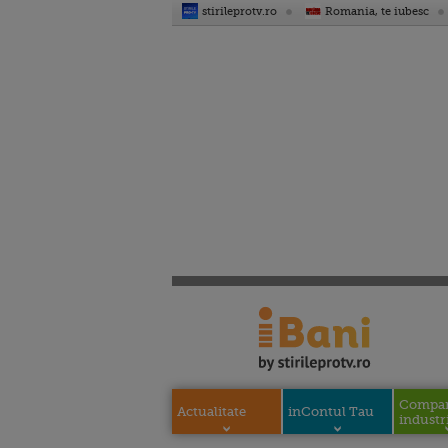
stirileprotv.ro
Romania, te iubesc
Compani
Actualitate
inContul Tau
industri