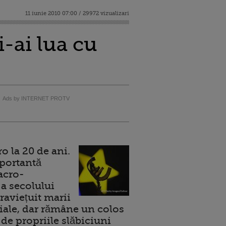
11 iunie 2010 07:00 / 29972 vizualizari
-ai lua cu
Ads by INTERNET PROTV
 la 20 de ani.
portantă
acro-
a secolului
raviețuit marii
ale, dar rămâne un colos
de propriile slăbiciuni