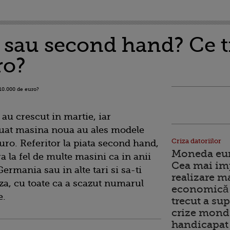
sau second hand? Ce ti
ro?
au crescut in martie, iar
 luat masina noua au ales modele
Criza datoriilor
uro. Referitor la piata second hand,
Moneda euro
 la fel de multe masini ca in anii
Cea mai im
Germania sau in alte tari si sa-ti
realizare m
a, cu toate ca a scazut numarul
economică 
e.
trecut a sup
crize mondi
handicapat 