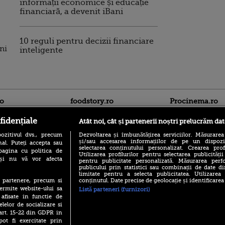
informații economice și educație
financiară, a devenit iBani
10 reguli pentru decizii financiare
ni
inteligente
ro
foodstory.ro
Procinema.ro
fidențiale
Atât noi, cât și partenerii noștri prelucrăm dat
ozitivul dvs., precum
Dezvoltarea și îmbunătățirea serviciilor. Măsurarea
și/sau accesarea informațiilor de pe un dispoziti
al. Puteți accepta sau
selectarea conținutului personalizat. Crearea prof
pagina cu politica de
Utilizarea profilurilor pentru selectarea publicității
i și nu vă vor afecta
pentru publicitate personalizată. Măsurarea perfo
publicului prin statistici sau combinații de date di
(P) Descoperă Lumea
limitate pentru a selecta publicitatea. Utilizarea
Emoții intense pe
Evenimentelor din România
conținutul. Date precise de geolocație și identificarea
te partenere, precum si
Sebastian Stan! Iub
cu Transilvania Events!
ermite website-ului sa
Listă parteneri (furnizori)
Annabelle, l-a făcu
 afisate in functie de
(P) Raku, gaming intens și o
Din 14 septembrie
elelor de socializare si
pauză binemeritată cu...
Popescu revine în 
 art. 15-22 din GDPR in
pizza Guseppe
principal la Pro T
pot fi exercitate prin