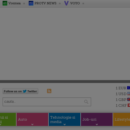
Vremea
PROTV NEWS
VOYO
1 EUR
1 USD
1 GBP
1 CHF
i si
Tehnologie si
Auto
Job-uri
Lifestyl
i
media