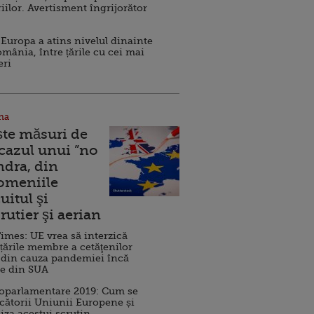
iilor. Avertisment îngrijorător
Europa a atins nivelul dinainte
omânia, între țările cu cei mai
eri
na
ște măsuri de
 cazul unui ”no
ndra, din
Domeniile
uitul şi
rutier şi aerian
imes: UE vrea să interzică
 țările membre a cetăţenilor
 din cauza pandemiei încă
ve din SUA
roparlamentare 2019: Cum se
cătorii Uniunii Europene și
iza acestui scrutin