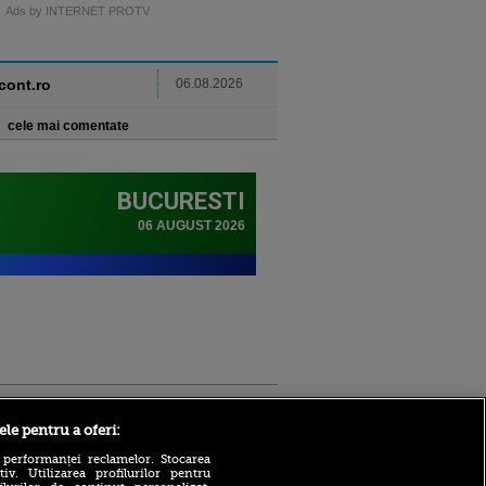
Ads by INTERNET PROTV
ncont.ro
06.08.2026
cele mai comentate
Sport.ro
ele pentru a oferi:
 performanței reclamelor. Stocarea
v. Utilizarea profilurilor pentru