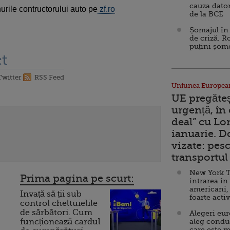
cauza dator
urile contructorului auto pe
zf.ro
de la BCE
Șomajul în 
de criză. R
puțini șom
t
Twitter
RSS Feed
Uniunea Europea
UE pregăte
urgență, în
deal” cu Lo
ianuarie. 
vizate: pesc
transportul 
New York T
Prima pagina pe scurt:
intrarea în
americani,
Invață să ții sub
foarte acti
control cheltuielile
de sărbători. Cum
Alegeri eu
funcționează cardul
aleg condu
care este m