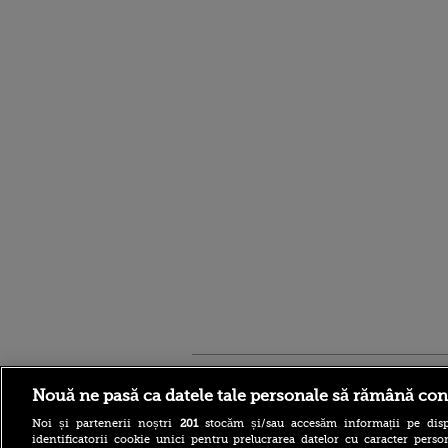
Stirileprotv.ro
ilike-it.
Nouă ne pasă ca datele tale personale să rămână con
Noi și partenerii noștri
201
stocăm și/sau accesăm informații pe disp
identificatorii cookie unici pentru prelucrarea datelor cu caracter person