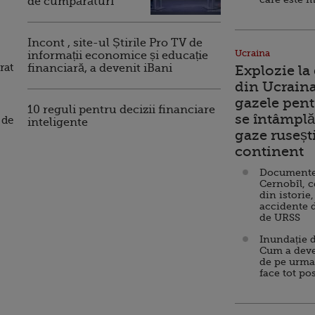
de cumpărături
Incont , site-ul Știrile Pro TV de
Ucraina
informații economice și educație
rat
financiară, a devenit iBani
Explozie la
din Ucraina
gazele pent
10 reguli pentru decizii financiare
se întâmplă 
 de
inteligente
gaze ruseșt
continent
Documente d
Cernobîl, c
din istorie,
accidente 
de URSS
Inundație d
Cum a deve
de pe urma
face tot po