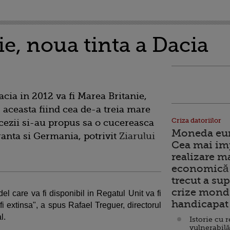
e, noua tinta a Dacia
cia in 2012 va fi Marea Britanie,
, aceasta fiind cea de-a treia mare
Criza datoriilor
cezii si-au propus sa o cucereasca
Moneda euro
anta si Germania, potrivit
Ziarului
Cea mai im
realizare m
economică 
trecut a sup
crize mondi
l care va fi disponibil in Regatul Unit va fi
handicapat 
fi extinsa", a spus Rafael Treguer, directorul
l.
Istorie cu 
vulnerabilă