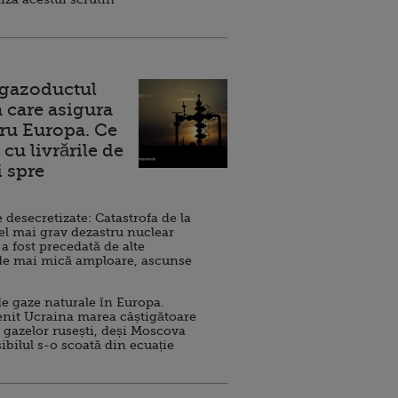
 gazoductul
 care asigura
ru Europa. Ce
cu livrările de
i spre
esecretizate: Catastrofa de la
el mai grav dezastru nuclear
 a fost precedată de alte
de mai mică amploare, ascunse
e gaze naturale în Europa.
nit Ucraina marea câștigătoare
 gazelor rusești, deși Moscova
sibilul s-o scoată din ecuație