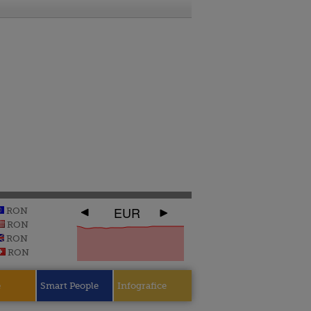
EUR
RON
RON
RON
RON
e
Smart People
Infografice