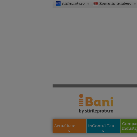
stirileprotv.ro
Romania, te iubesc
Compani
Actualitate
inContul Tau
industri