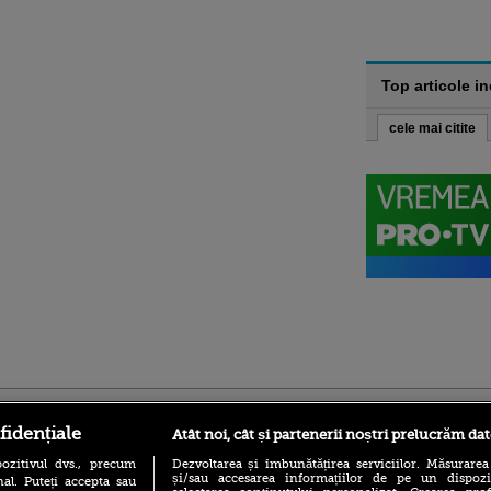
Top articole i
cele mai citite
ro
foodstory.ro
Procinema.ro
fidențiale
Atât noi, cât și partenerii noștri prelucrăm dat
ozitivul dvs., precum
Dezvoltarea și îmbunătățirea serviciilor. Măsurarea
și/sau accesarea informațiilor de pe un dispoziti
al. Puteți accepta sau