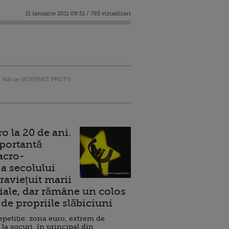
11 ianuarie 2011 08:51 / 785 vizualizari
Ads by INTERNET PROTV
 la 20 de ani.
portantă
acro-
a secolului
raviețuit marii
ale, dar rămâne un colos
de propriile slăbiciuni
repetiție: zona euro, extrem de
 la șocuri, în principal din