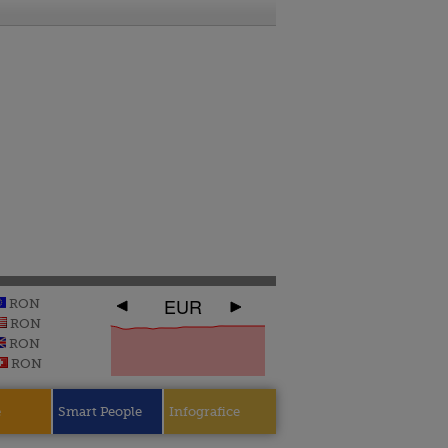
EUR
RON
RON
RON
RON
e
Smart People
Infografice