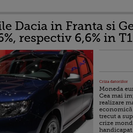
ile Dacia in Franta si 
6%, respectiv 6,6% in T1
Criza datoriilor
Moneda euro
Cea mai im
realizare m
economică 
trecut a sup
crize mondi
handicapat 