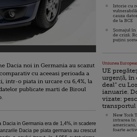
Istorie cu 
vulnerabilă
cauza dator
de la BCE
Șomajul în 
de criză. R
puțini șom
Uniunea Europea
me Dacia noi in Germania au scazut
UE pregăte
 comparativ cu aceeasi perioada a
urgență, în
i, intr-o piata in urcare cu 6,4%, la
deal” cu Lo
datelor publicate marti de Biroul
ianuarie. 
o.
vizate: pesc
transportul 
New York T
intrarea în
ta a Dacia in Germania era de 1,4%, in scadere
americani,
foarte acti
 vanzarile Dacia pe piata germana au crescut