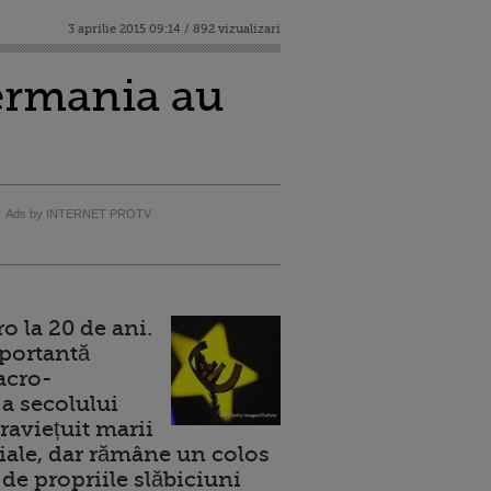
3 aprilie 2015 09:14 / 892 vizualizari
Germania au
Ads by INTERNET PROTV
 la 20 de ani.
portantă
acro-
a secolului
raviețuit marii
ale, dar rămâne un colos
de propriile slăbiciuni