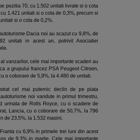
 pozitia 70, cu 1.502 unitati livrate si o cota
cu 1.421 unitati si o cota de 0,3%, precum si
unitati si o cota de 0,2%.
e autoturisme Dacia noi au scazut cu 9,8%, de
2 unitati in acest an, potrivit Asociatiei
ile.
al vanzarilor, cele mai importante scaderi au
ca a grupului francez PSA Peugeot Citroen,
cu o coborare de 5,9%, la 4.480 de unitati.
istrat cel mai puternic declin de pe piata
utoturisme noi vandute in primul trimestru,
nd urmata de Rolls Royce, cu o scadere de
rat, Lancia, cu o coborare de 50,7%, la 796
lin de 23,5%, la 1.532 masini.
Franta cu 6,9% in primele trei luni din acest
ans de 9,3% in martie. Cele mai importante