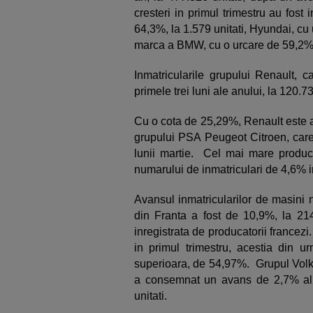
cresteri in primul trimestru au fos
64,3%, la 1.579 unitati, Hyundai, cu 
marca a BMW, cu o urcare de 59,2%, 
Inmatricularile grupului Renault, 
primele trei luni ale anului, la 120.7
Cu o cota de 25,29%, Renault este a
grupului PSA Peugeot Citroen, care 
lunii martie. Cel mai mare produca
numarului de inmatriculari de 4,6% in
Avansul inmatricularilor de masini no
din Franta a fost de 10,9%, la 214
inregistrata de producatorii francez
in primul trimestru, acestia din 
superioara, de 54,97%. Grupul Vol
a consemnat un avans de 2,7% al i
unitati.