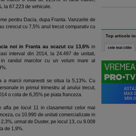
%, la 67.223 de vehicule.
me pentru Dacia, dupa Franta. Vanzarile de
u crescut cu 7,5% anul trecut comparativ cu
Top articole i
acia noi in Franta
au scazut cu 13,6%
in
cele mai citite
asi interval din 2014, la 24.497 de unitati,
 in randul marcilor cu un volum mare al
,9%.
ata a marcii romanesti se situa la 5,13%. Cu
sonale in primul trimestru al anului trecut,
 2014 o cota de 6,35% pe piata franceza.
 afla pe locul 11 in clasamentul celor mai
nceza, cu 10.990 de unitati comercializate in
e 2,3%, urmat de Duster, pe locul 13, cu 9.008
ota de 1,9%.