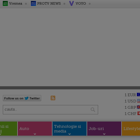
Vremea
PROTV NEWS
VOYO
1 EUR
1 USD
1 GBP
1 CHF
i si
Tehnologie si
Auto
Job-uri
Lifestyl
i
media