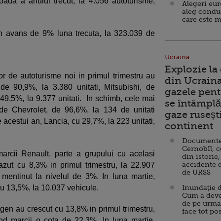
ada a anului trecut, la 4.056 autoturisme,
Alegeri eu
aleg condu
care este m
un avans de 9% luna trecuta, la 323.039 de
Ucraina
Explozie la
or de autoturisme noi in primul trimestru au
din Ucraina
 de 90,9%, la 3.380 unitati, Mitsubishi, de
gazele pent
 49,5%, la 9.377 unitati. In schimb, cele mai
se întâmplă 
de Chevrolet, de 96,6%, la 134 de unitati
gaze ruseșt
e acestui an, Lancia, cu 29,7%, la 223 unitati,
continent
Documente d
Cernobîl, c
marcii Renault, parte a grupului cu acelasi
din istorie,
accidente 
zut cu 8,3% in primul trimestru, la 22.907
de URSS
 mentinut la nivelul de 3%. In luna martie,
cu 13,5%, la 10.037 vehicule.
Inundație d
Cum a deve
de pe urma
agen au crescut cu 13,8% in primul trimestru,
face tot po
nd marcii o cota de 22,3%. In luna martie,