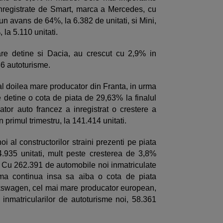
t inregistrate de Smart, marca a Mercedes, cu
un avans de 64%, la 6.382 de unitati, si Mini,
la 5.110 unitati.
care detine si Dacia, au crescut cu 2,9% in
36 autoturisme.
l doilea mare producator din Franta, in urma
detine o cota de piata de 29,63% la finalul
tor auto francez a inregistrat o crestere a
 primul trimestru, la 141.414 unitati.
i al constructorilor straini prezenti pe piata
.935 unitati, mult peste cresterea de 3,8%
i. Cu 262.391 de automobile noi inmatriculate
urma continua insa sa aiba o cota de piata
kswagen, cel mai mare producator european,
nmatricularilor de autoturisme noi, 58.361