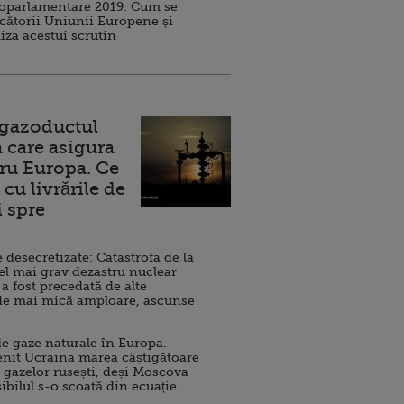
roparlamentare 2019: Cum se
cătorii Uniunii Europene și
iza acestui scrutin
 gazoductul
 care asigura
ru Europa. Ce
cu livrările de
i spre
esecretizate: Catastrofa de la
el mai grav dezastru nuclear
 a fost precedată de alte
de mai mică amploare, ascunse
e gaze naturale în Europa.
nit Ucraina marea câștigătoare
 gazelor rusești, deși Moscova
sibilul s-o scoată din ecuație