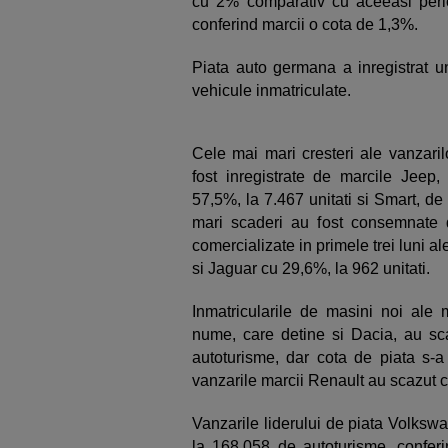
cu 2% comparativ cu aceeasi perio
conferind marcii o cota de 1,3%.
Piata auto germana a inregistrat 
vehicule inmatriculate.
Cele mai mari cresteri ale vanzaril
fost inregistrate de marcile Jeep,
57,5%, la 7.467 unitati si Smart, de
mari scaderi au fost consemnate 
comercializate in primele trei luni al
si Jaguar cu 29,6%, la 962 unitati.
Inmatricularile de masini noi ale 
nume, care detine si Dacia, au sca
autoturisme, dar cota de piata s-a
vanzarile marcii Renault au scazut 
Vanzarile liderului de piata Volksw
la 168.058 de autoturisme, conferi