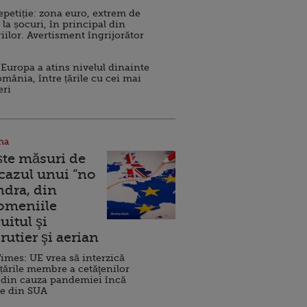
repetiție: zona euro, extrem de
 la șocuri, în principal din
iilor. Avertisment îngrijorător
Europa a atins nivelul dinainte
omânia, între țările cu cei mai
eri
na
ște măsuri de
 cazul unui ”no
ndra, din
Domeniile
uitul şi
rutier şi aerian
imes: UE vrea să interzică
 țările membre a cetăţenilor
 din cauza pandemiei încă
ve din SUA