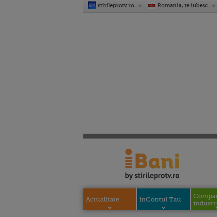
stirileprotv.ro
Romania, te iubesc
Compani
Actualitate
inContul Tau
industri