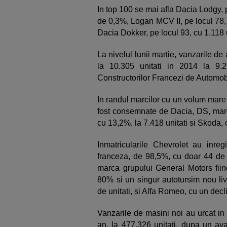
In top 100 se mai afla Dacia Lodgy, pe
de 0,3%, Logan MCV II, pe locul 78, 
Dacia Dokker, pe locul 93, cu 1.118 
La nivelul lunii martie, vanzarile d
la 10.305 unitati in 2014 la 9.29
Constructorilor Francezi de Automob
In randul marcilor cu un volum mare 
fost consemnate de Dacia, DS, mar
cu 13,2%, la 7.418 unitati si Skoda, 
Inmatricularile Chevrolet au inreg
franceza, de 98,5%, cu doar 44 de a
marca grupului General Motors fii
80% si un singur autotursim nou liv
de unitati, si Alfa Romeo, cu un dec
Vanzarile de masini noi au urcat in 
an, la 477.326 unitati, dupa un av