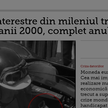
terestre din mileniul t
 anii 2000, complet anu
Criza datoriilor
Moneda euro
Cea mai im
realizare m
economică 
trecut a sup
crize mondi
handicapat 