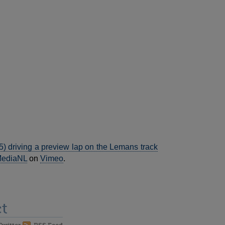
 driving a preview lap on the Lemans track
MediaNL
on
Vimeo
.
t