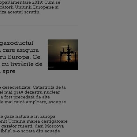
roparlamentare 2019: Cum se
cătorii Uniunii Europene și
iza acestui scrutin
 gazoductul
 care asigura
ru Europa. Ce
cu livrările de
i spre
esecretizate: Catastrofa de la
el mai grav dezastru nuclear
 a fost precedată de alte
de mai mică amploare, ascunse
e gaze naturale în Europa.
nit Ucraina marea câștigătoare
 gazelor rusești, deși Moscova
sibilul s-o scoată din ecuație