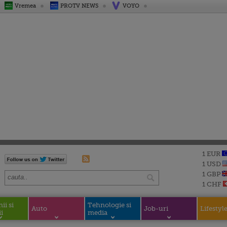
Vremea
PROTV NEWS
VOYO
1 EUR
1 USD
1 GBP
1 CHF
i si
Tehnologie si
Auto
Job-uri
Lifestyl
i
media