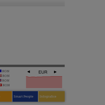
EUR
RON
RON
RON
RON
e
Smart People
Infografice