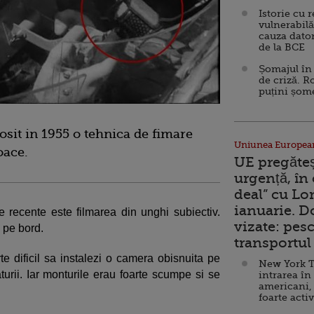
Istorie cu 
vulnerabilă
cauza dator
de la BCE
Șomajul în 
de criză. R
puțini șom
losit in 1955 o tehnica de fimare
Uniunea Europea
oace.
UE pregăte
urgență, în
deal” cu Lo
ianuarie. 
 recente este filmarea din unghi subiectiv.
vizate: pesc
 pe bord.
transportul 
e dificil sa instalezi o camera obisnuita pe
New York T
urii. Iar monturile erau foarte scumpe si se
intrarea în
americani,
foarte acti