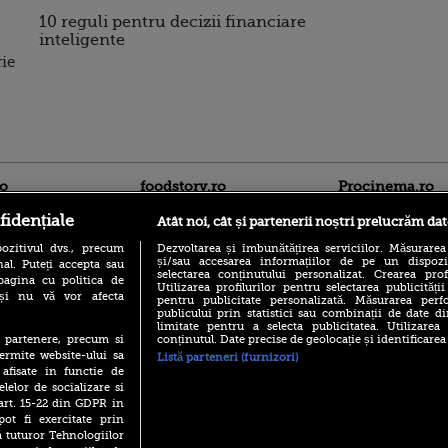
10 reguli pentru decizii financiare
inteligente
rie
ro
foodstory.ro
Procinema.ro
fidențiale
Atât noi, cât și partenerii noștri prelucrăm dat
ozitivul dvs., precum
Dezvoltarea și îmbunătățirea serviciilor. Măsurarea
și/sau accesarea informațiilor de pe un dispoziti
al. Puteți accepta sau
selectarea conținutului personalizat. Crearea prof
pagina cu politica de
Utilizarea profilurilor pentru selectarea publicității
i și nu vă vor afecta
pentru publicitate personalizată. Măsurarea perfo
publicului prin statistici sau combinații de date di
limitate pentru a selecta publicitatea. Utilizarea
(P) Descoperă Lumea
Nikolaj Coster-Wa
conținutul. Date precise de geolocație și identificarea
te partenere, precum si
Evenimentelor din România
Urzeala Tronurilor
ermite website-ului sa
Listă parteneri (furnizori)
cu Transilvania Events!
Annabelle Wallis,
 afisate in functie de
lui Sebastian Stan,
(P) Raku, gaming intens și o
elelor de socializare si
prinși într-o curs
pauză binemeritată cu...
 art. 15-22 din GDPR in
pizza Guseppe
Emoții intense pe
pot fi exercitate prin
Sebastian Stan! Iub
a tuturor Tehnologiilor
(P) Poți folosi bonurile de
Annabelle, l-a făcu