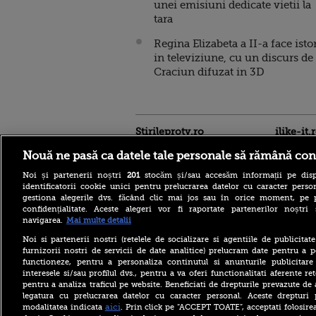
unei emisiuni dedicate vietii la
tara
Regina Elizabeta a II-a face isto
in televiziune, cu un discurs de
Craciun difuzat in 3D
Stirileprotv.ro
ilike-it.
Nouă ne pasă ca datele tale personale să rămână con
Noi și partenerii noștri
201
stocăm și/sau accesăm informații pe disp
identificatorii cookie unici pentru prelucrarea datelor cu caracter person
gestiona alegerile dvs. făcând clic mai jos sau în orice moment, pe 
confidențialitate. Aceste alegeri vor fi raportate partenerilor noștr
navigarea.
Mai multe detalii
Cele șase condiții pe care
Iranul le pune SUA pentru a
Noi si partenerii nostri (retelele de socializare si agentiile de publicita
redeschide strâmtoarea
furnizorii nostri de servicii de date analitice) prelucram date pentru a p
Ormuz după „două războaie
functioneze, pentru a personaliza continutul si anunturile publicitare
impuse”
interesele si/sau profilul dvs., pentru a va oferi functionalitati aferente ret
pentru a analiza traficul pe website. Beneficiati de drepturile prevazute de
Iranul, aproape de un acord
cu Omanul pentru
legatura cu prelucrarea datelor cu caracter personal. Aceste drepturi 
Strâmtoarea Ormuz. Ce
aici
modalitatea indicata
. Prin click pe “ACCEPT TOATE”, acceptati folosire
condiții pune Teheranul