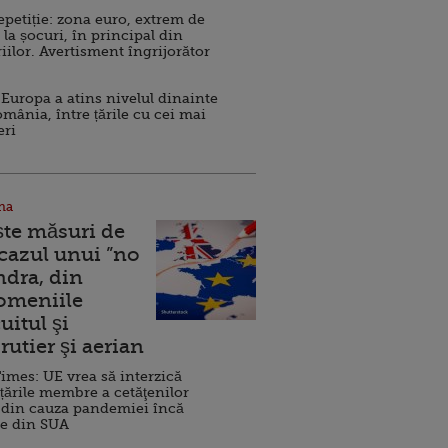
repetiție: zona euro, extrem de
 la șocuri, în principal din
iilor. Avertisment îngrijorător
Europa a atins nivelul dinainte
omânia, între țările cu cei mai
eri
na
ște măsuri de
 cazul unui ”no
ndra, din
Domeniile
uitul şi
rutier şi aerian
imes: UE vrea să interzică
 țările membre a cetăţenilor
 din cauza pandemiei încă
ve din SUA