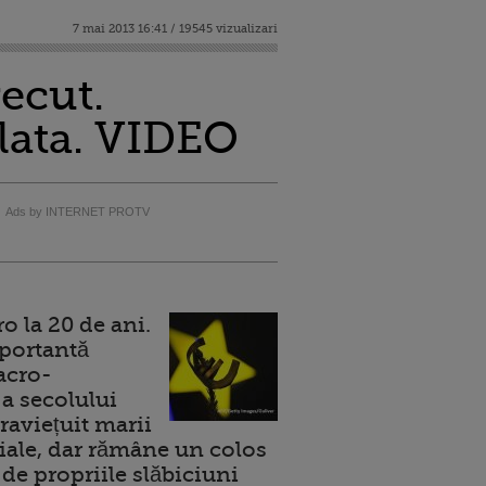
7 mai 2013 16:41 / 19545 vizualizari
recut.
lata. VIDEO
Ads by INTERNET PROTV
 la 20 de ani.
portantă
acro-
a secolului
raviețuit marii
ale, dar rămâne un colos
de propriile slăbiciuni