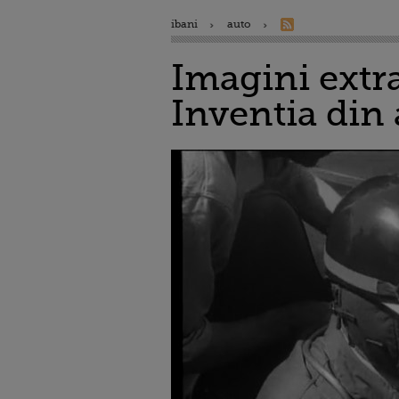
ibani
auto
Imagini extra
Inventia din