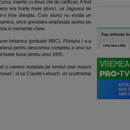
rsa, inainte cu doua zile de calificari. A fost
ra era foarte mare atunci, iar Jaguarul de
tr-o linie dreapta. Cum atunci nu exista un
namica, orice greutatea amplasata aiurea pe
toria in momente cheie.
Top articole i
une britanica (probabil BBC). Pilotului I s-a
cele mai citite
aliera) pentru descrierea completa a unui tur
t foarte bune pentru anul 1955.
lost o camera instalata pe bordul unei masini
zvous”, al lui Claude Lelouch, un scurtmetraj