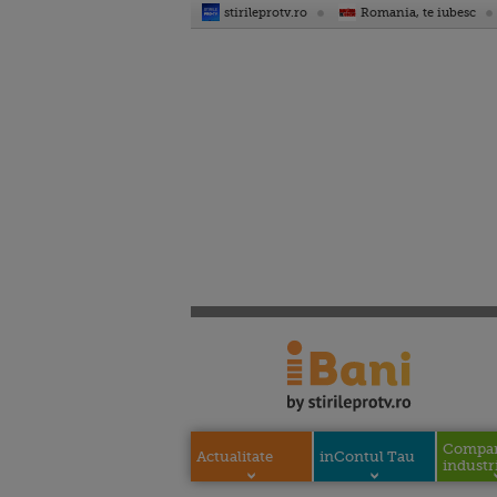
stirileprotv.ro
Romania, te iubesc
Compani
Actualitate
inContul Tau
industri