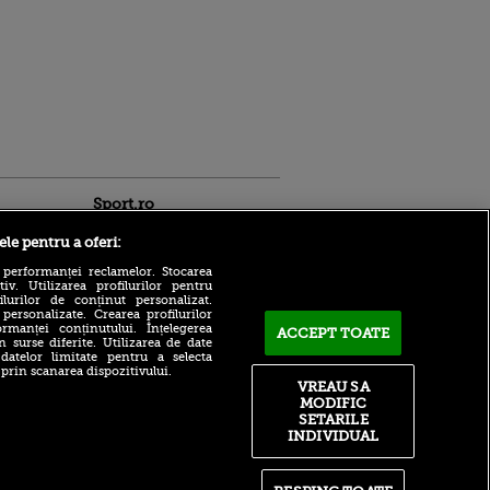
Sport.ro
ele pentru a oferi:
 performanței reclamelor. Stocarea
v. Utilizarea profilurilor pentru
ilurilor de conținut personalizat.
 personalizate. Crearea profilurilor
rmanței conținutului. Înțelegerea
ACCEPT TOATE
n surse diferite. Utilizarea de date
 datelor limitate pentru a selecta
Ferencvaros - Real Madrid
ldau din
 prin scanarea dispozitivului.
1-2, pe VOYO Sport 1.
 și
VREAU SA
Maghiarii s-au prezentat
 logodnica
MODIFIC
onorabil împotriva
 sunt
SETARILE
vicecampioanei Spaniei
ă criminală
INDIVIDUAL
Dinamo - FC Voluntari,
ntru
ACUM pe Sport.ro! Asalt al
ita lui,
”câinilor” la poarta
t tată!