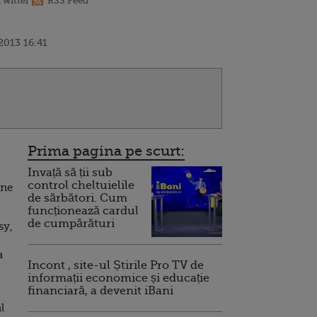
Twitter
RSS Feed
2013 16:41
Prima pagina pe scurt:
Invață să ții sub
control cheltuielile
une
de sărbători. Cum
funcționează cardul
de cumpărături
sy,
a
Incont , site-ul Știrile Pro TV de
informații economice și educație
financiară, a devenit iBani
l