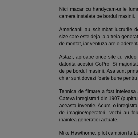
Nici macar cu handycam-urile lume
camera instalata pe bordul masinii.
Americanii au schimbat lucrurile d
size care este deja la a treia gener
de montat, iar ventuza are o aderent
Astazi, aproape orice site cu video 
datorita acestui GoPro. Si majorita
de pe bordul masinii. Asa sunt prin
chiar sunt dovezi foarte bune pentru 
Tehnica de filmare a fost inteleasa 
Cateva inregistrari din 1907 (pupitr
aceasta inventie. Acum, o inregistrar
de imagine/operatorii vechi au fol
inaintea generatiei actuale.
Mike Hawthorne, pilot campion la Le