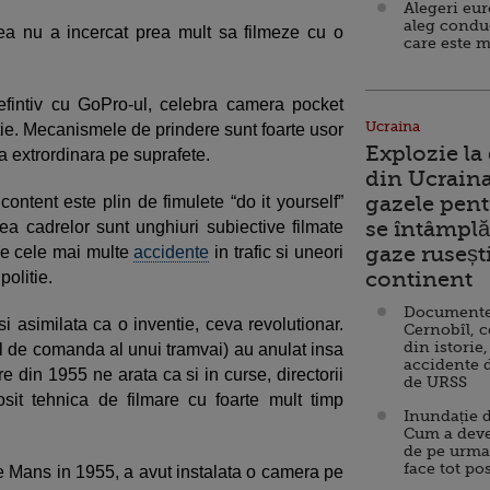
Alegeri eu
aleg condu
a nu a incercat prea mult sa filmeze cu o
care este m
efintiv cu GoPro-ul, celebra camera pocket
Ucraina
atie. Mecanismele de prindere sunt foarte usor
Explozie la
a extrordinara pe suprafete.
din Ucraina
gazele pent
content este plin de fimulete “do it yourself”
se întâmplă 
tea cadrelor sunt unghiuri subiective filmate
gaze ruseșt
se cele mai multe
accidente
in trafic si uneori
continent
politie.
Documente d
si asimilata ca o inventie, ceva revolutionar.
Cernobîl, c
din istorie,
ul de comanda al unui tramvai) au anulat insa
accidente 
e din 1955 ne arata ca si in curse, directorii
de URSS
osit tehnica de filmare cu foarte mult timp
Inundație d
Cum a deve
de pe urma
face tot po
 Mans in 1955, a avut instalata o camera pe