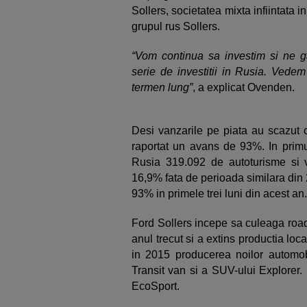
Sollers, societatea mixta infiintata
grupul rus Sollers.
“Vom continua sa investim si ne 
serie de investitii in Rusia. Vede
termen lung”
, a explicat Ovenden.
Desi vanzarile pe piata au scazut 
raportat un avans de 93%. In primul
Rusia 319.092 de autoturisme si 
16,9% fata de perioada similara din
93% in primele trei luni din acest an.
Ford Sollers incepe sa culeaga road
anul trecut si a extins productia l
in 2015 producerea noilor automobi
Transit van si a SUV-ului Explorer.
EcoSport.