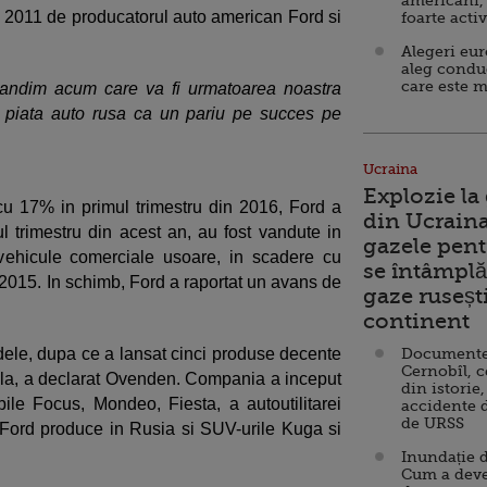
americani,
 in 2011 de producatorul auto american Ford si
foarte acti
Alegeri eu
aleg condu
care este m
gandim acum care va fi urmatoarea noastra
m piata auto rusa ca un pariu pe succes pe
Ucraina
Explozie la
cu 17% in primul trimestru din 2016, Ford a
din Ucraina
 trimestru din acest an, au fost vandute in
gazele pent
vehicule comerciale usoare, in scadere cu
se întâmplă 
 2015. In schimb, Ford a raportat un avans de
gaze ruseșt
continent
ele, dupa ce a lansat cinci produse decente
Documente d
Cernobîl, c
ocala, a declarat Ovenden. Compania a inceput
din istorie,
le Focus, Mondeo, Fiesta, a autoutilitarei
accidente 
de URSS
 Ford produce in Rusia si SUV-urile Kuga si
Inundație d
Cum a deve