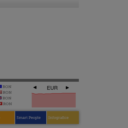
EUR
RON
RON
RON
RON
e
Smart People
Infografice