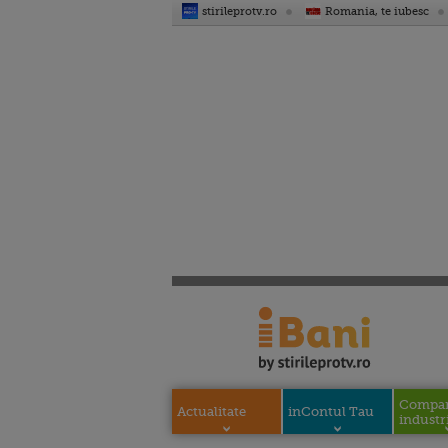
stirileprotv.ro
Romania, te iubesc
Compani
Actualitate
inContul Tau
industri