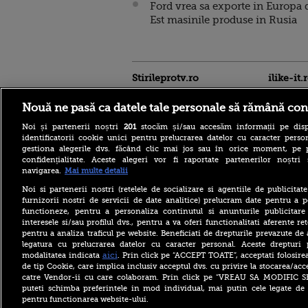
Ford vrea sa exporte in Europa 
Est masinile produse in Rusia
Stirileprotv.ro
ilike-it.
Nouă ne pasă ca datele tale personale să rămână con
Noi și partenerii noștri
201
stocăm și/sau accesăm informații pe disp
identificatorii cookie unici pentru prelucrarea datelor cu caracter person
gestiona alegerile dvs. făcând clic mai jos sau în orice moment, pe 
confidențialitate. Aceste alegeri vor fi raportate partenerilor noștr
navigarea.
Mai multe detalii
Noi si partenerii nostri (retelele de socializare si agentiile de publicita
Care este mâncarea
furnizorii nostri de servicii de date analitice) prelucram date pentru a p
preferată a lui Florin
functioneze, pentru a personaliza continutul si anunturile publicitare
Dumitrescu. Juratul
interesele si/sau profilul dvs., pentru a va oferi functionalitati aferente ret
MastrerChef a vorbit despre
pentru a analiza traficul pe website. Beneficiati de drepturile prevazute de
începuturile în bucătărie
legatura cu prelucrarea datelor cu caracter personal. Aceste drepturi 
Horoscop 9 august 2026, cu
aici
modalitatea indicata
. Prin click pe “ACCEPT TOATE”, acceptati folosire
Neti Sandu. Încep să vină
de tip Cookie, care implica inclusiv acceptul dvs. cu privire la stocarea/acc
bani în cont
catre Vendor-ii cu care colaboram. Prin click pe “VREAU SA MODIFIC 
puteti schimba preferintele in mod individual, mai putin cele legate de 
Elon Musk a refuzat accesul
pentru functionarea website-ului.
Ucrainei la Starlink pentru