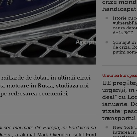
crize mondi
handicapat 
Istorie cu 
vulnerabilă
cauza dator
de la BCE
Șomajul în 
de criză. R
puțini șom
Uniunea Europea
 miliarde de dolari in ultimii cinci
UE pregăte
si motoare in Rusia, studiaza noi
urgență, în
e pe redresarea economiei,
deal” cu Lo
ianuarie. 
vizate: pesc
transportul 
New York T
ni cea mai mare din Europa, iar Ford vrea sa
intrarea în
resa”,
a afirmat Mark Ovenden, seful Ford