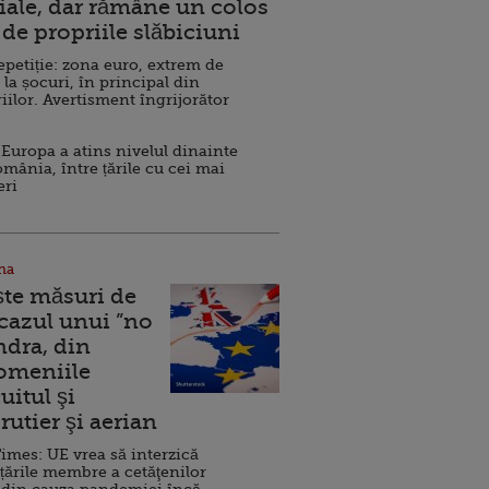
ale, dar rămâne un colos
de propriile slăbiciuni
repetiție: zona euro, extrem de
 la șocuri, în principal din
iilor. Avertisment îngrijorător
Europa a atins nivelul dinainte
omânia, între țările cu cei mai
eri
na
ște măsuri de
 cazul unui ”no
ndra, din
Domeniile
uitul şi
rutier şi aerian
imes: UE vrea să interzică
 țările membre a cetăţenilor