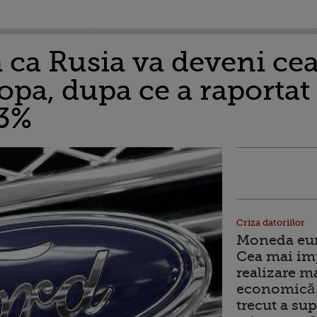
 ca Rusia va deveni ce
opa, dupa ce a raportat
93%
Criza datoriilor
Moneda euro
Cea mai im
realizare m
economică 
trecut a sup