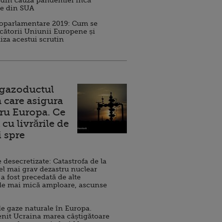
 din cauza pandemiei încă
ve din SUA
roparlamentare 2019: Cum se
cătorii Uniunii Europene și
iza acestui scrutin
 gazoductul
 care asigura
ru Europa. Ce
cu livrările de
i spre
esecretizate: Catastrofa de la
el mai grav dezastru nuclear
 a fost precedată de alte
de mai mică amploare, ascunse
e gaze naturale în Europa.
nit Ucraina marea câștigătoare