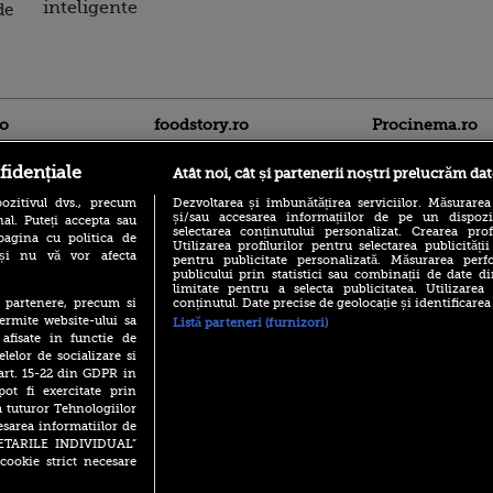
inteligente
de
ro
foodstory.ro
Procinema.ro
fidențiale
Atât noi, cât și partenerii noștri prelucrăm dat
ozitivul dvs., precum
Dezvoltarea și îmbunătățirea serviciilor. Măsurarea
și/sau accesarea informațiilor de pe un dispoziti
al. Puteți accepta sau
selectarea conținutului personalizat. Crearea prof
pagina cu politica de
Utilizarea profilurilor pentru selectarea publicității
i și nu vă vor afecta
pentru publicitate personalizată. Măsurarea perfo
publicului prin statistici sau combinații de date di
(P) Descoperă Lumea
limitate pentru a selecta publicitatea. Utilizarea
Banditul zburător,
Evenimentelor din România
conținutul. Date precise de geolocație și identificarea
te partenere, precum si
prolific spărgător
cu Transilvania Events!
ermite website-ului sa
din Canada
Listă parteneri (furnizori)
 afisate in functie de
(P) Raku, gaming intens și o
Nikolaj Coster-Wa
elelor de socializare si
pauză binemeritată cu...
Urzeala Tronurilor
pizza Guseppe
 art. 15-22 din GDPR in
Annabelle Wallis,
pot fi exercitate prin
lui Sebastian Stan,
(P) Poți folosi bonurile de
a tuturor Tehnologiilor
prinși într-o curs
masă pentru a comanda
esarea informatiilor de
mâncare acasă? Lista
Emoții intense pe
SETARILE INDIVIDUAL”
aplicațiilor care le acceptă
Sebastian Stan! Iub
cookie strict necesare
Annabelle, l-a făcu