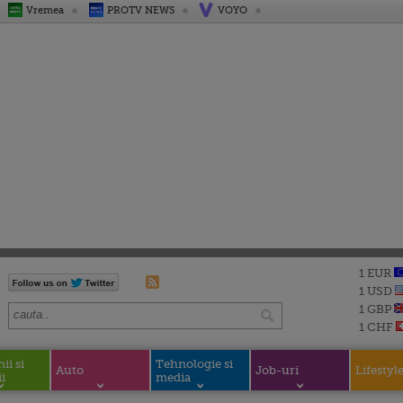
Vremea
PROTV NEWS
VOYO
1 EUR
1 USD
1 GBP
1 CHF
i si
Tehnologie si
Auto
Job-uri
Lifestyl
i
media