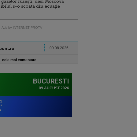
 gazelor rusești, deși Moscova
sibilul s-o scoată din ecuație
Ads by INTERNET PROTV
ncont.ro
09.08.2026
cele mai comentate