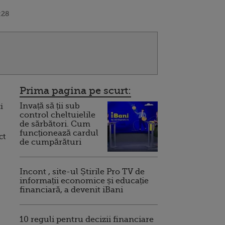
:28
Prima pagina pe scurt:
Invață să ții sub
i
control cheltuielile
de sărbători. Cum
funcționează cardul
ct
de cumpărături
Incont , site-ul Știrile Pro TV de
informații economice și educație
financiară, a devenit iBani
10 reguli pentru decizii financiare