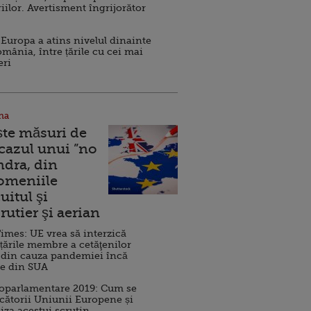
iilor. Avertisment îngrijorător
Europa a atins nivelul dinainte
omânia, între țările cu cei mai
eri
na
ște măsuri de
 cazul unui ”no
ndra, din
Domeniile
uitul şi
rutier şi aerian
imes: UE vrea să interzică
 țările membre a cetăţenilor
 din cauza pandemiei încă
ve din SUA
roparlamentare 2019: Cum se
cătorii Uniunii Europene și
iza acestui scrutin