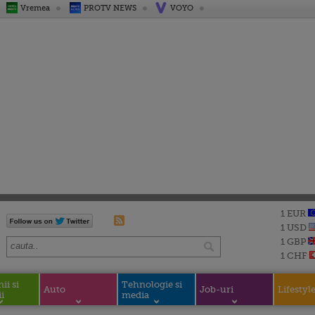
Vremea
PROTV NEWS
VOYO
1 EUR
1 USD
1 GBP
1 CHF
i si
Tehnologie si
Auto
Job-uri
Lifestyl
i
media