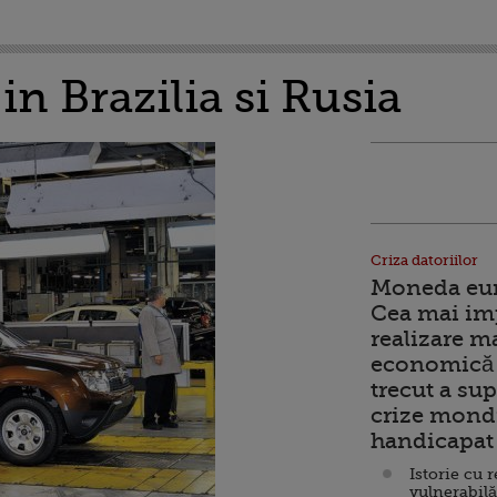
n Brazilia si Rusia
Criza datoriilor
Moneda euro
Cea mai im
realizare m
economică 
trecut a sup
crize mondi
handicapat 
Istorie cu 
vulnerabilă