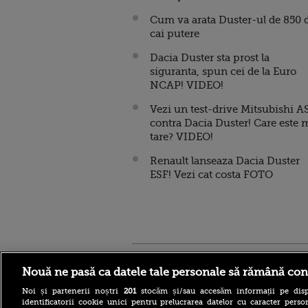
Cum va arata Duster-ul de 850 
cai putere
Dacia Duster sta prost la
siguranta, spun cei de la Euro
NCAP! VIDEO!
Vezi un test-drive Mitsubishi A
contra Dacia Duster! Care este 
tare? VIDEO!
Renault lanseaza Dacia Duster
ESF! Vezi cat costa FOTO
Stirileprotv.ro
ilike-it.
Nouă ne pasă ca datele tale personale să rămână con
Noi și partenerii noștri
201
stocăm și/sau accesăm informații pe disp
identificatorii cookie unici pentru prelucrarea datelor cu caracter person