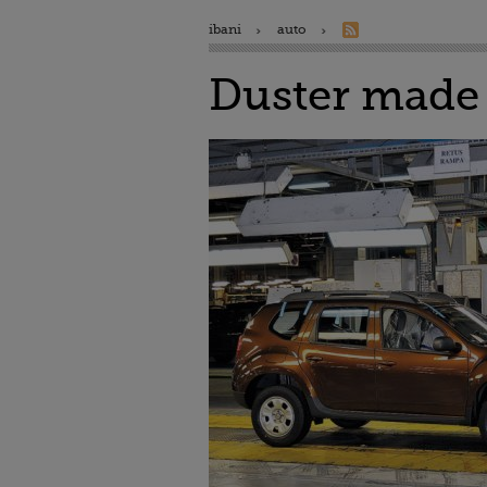
ibani
auto
Duster made i