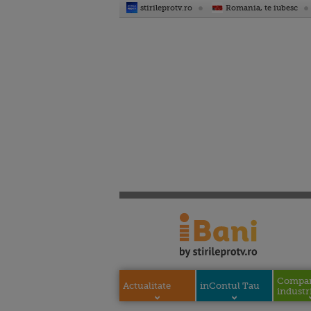
stirileprotv.ro
Romania, te iubesc
Compani
Actualitate
inContul Tau
industri