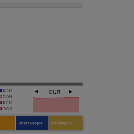
EUR
RON
RON
RON
RON
e
Smart People
Infografice