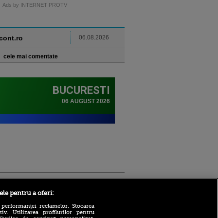
Ads by INTERNET PROTV
ncont.ro
06.08.2026
cele mai comentate
Sport.ro
ele pentru a oferi:
 performanței reclamelor. Stocarea
v. Utilizarea profilurilor pentru