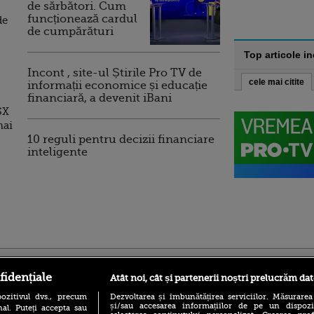
de sărbători. Cum
funcționează cardul
de
de cumpărături
Top articole i
Incont , site-ul Știrile Pro TV de
cele mai citite
informații economice și educație
financiară, a devenit iBani
SX
mai
10 reguli pentru decizii financiare
inteligente
ro
foodstory.ro
Procinema.ro
fidențiale
Atât noi, cât și partenerii noștri prelucrăm dat
ozitivul dvs., precum
Dezvoltarea și îmbunătățirea serviciilor. Măsurarea
și/sau accesarea informațiilor de pe un dispoziti
al. Puteți accepta sau