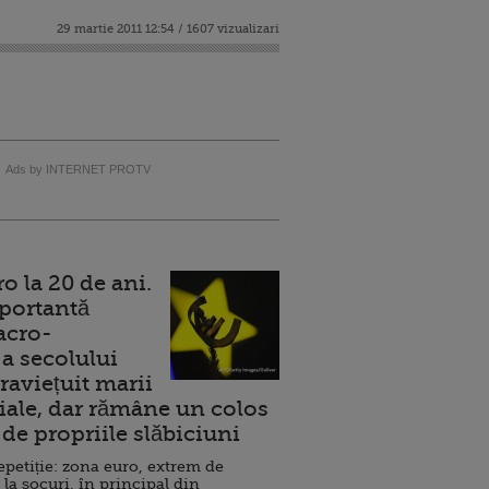
29 martie 2011 12:54 / 1607 vizualizari
Ads by INTERNET PROTV
 la 20 de ani.
portantă
acro-
a secolului
raviețuit marii
ale, dar rămâne un colos
de propriile slăbiciuni
repetiție: zona euro, extrem de
 la șocuri, în principal din