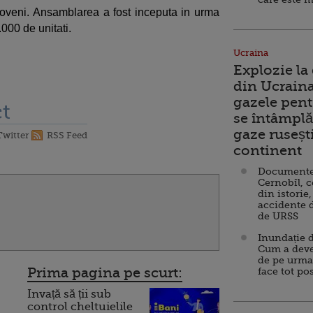
ioveni. Ansamblarea a fost inceputa in urma
000 de unitati.
Ucraina
Explozie la
din Ucraina
gazele pent
t
se întâmplă 
gaze ruseșt
Twitter
RSS Feed
continent
Documente d
Cernobîl, c
din istorie,
accidente 
de URSS
Inundație d
Cum a deve
de pe urma
Prima pagina pe scurt:
face tot po
Invață să ții sub
control cheltuielile