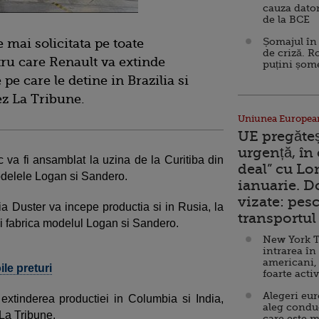
cauza dator
de la BCE
Șomajul în 
 mai solicitata pe toate
de criză. R
tru care Renault va extinde
puțini șom
 pe care le detine in Brazilia si
ez La Tribune.
Uniunea Europea
UE pregăte
urgență, în
 va fi ansamblat la uzina de la Curitiba din
deal” cu Lo
odelele Logan si Sandero.
ianuarie. 
vizate: pesc
cia Duster va incepe productia si in Rusia, la
transportul 
i fabrica modelul Logan si Sandero.
New York T
intrarea în
americani,
le preturi
foarte acti
Alegeri eu
 extinderea productiei in Columbia si India,
aleg condu
 La Tribune.
care este m