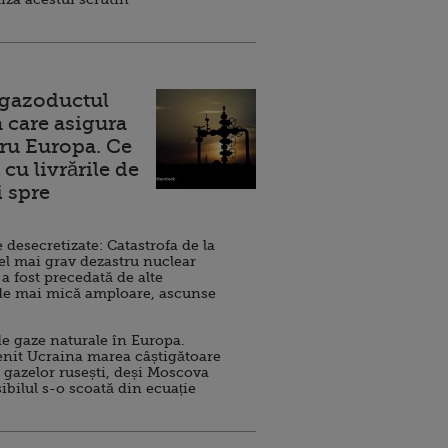
 gazoductul
 care asigura
ru Europa. Ce
cu livrările de
i spre
esecretizate: Catastrofa de la
el mai grav dezastru nuclear
 a fost precedată de alte
de mai mică amploare, ascunse
e gaze naturale în Europa.
nit Ucraina marea câștigătoare
 gazelor rusești, deși Moscova
sibilul s-o scoată din ecuație