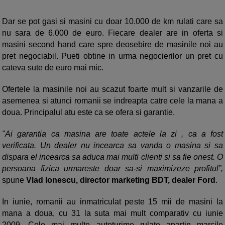
Dar se pot gasi si masini cu doar 10.000 de km rulati care sa
nu sara de 6.000 de euro. Fiecare dealer are in oferta si
masini second hand care spre deosebire de masinile noi au
pret negociabil. Pueti obtine in urma negocierilor un pret cu
cateva sute de euro mai mic.
Ofertele la masinile noi au scazut foarte mult si vanzarile de
asemenea si atunci romanii se indreapta catre cele la mana a
doua. Principalul atu este ca se ofera si garantie.
"Ai garantia ca masina are toate actele la zi , ca a fost
verificata. Un dealer nu incearca sa vanda o masina si sa
dispara el incearca sa aduca mai multi clienti si sa fie onest. O
persoana fizica urmareste doar sa-si maximizeze profitul”,
spune
Vlad Ionescu, director marketing BDT, dealer Ford
.
In iunie, romanii au inmatriculat peste 15 mii de masini la
mana a doua, cu 31 la suta mai mult comparativ cu iunie
2009. Cele mai multe autoturime rulate apartin marcile