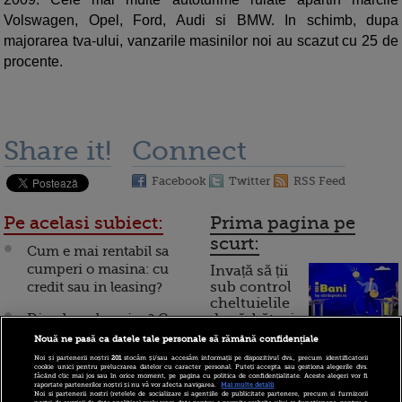
Volswagen, Opel, Ford, Audi si BMW. In schimb, dupa
majorarea tva-ului, vanzarile masinilor noi au scazut cu 25 de
procente.
Share it!
Connect
Facebook
Twitter
RSS Feed
Pe acelasi subiect:
Prima pagina pe
scurt:
Cum e mai rentabil sa
cumperi o masina: cu
Invață să ții
credit sau in leasing?
sub control
cheltuielile
Diesel sau benzina? Ce
de sărbători.
Cum
masina e mai rentabila in
Nouă ne pasă ca datele tale personale să rămână confidențiale
ziua de azi?
Noi și partenerii noștri
201
stocăm și/sau accesăm informații pe dispozitivul dvs., precum identificatorii
funcționează cardul de
cookie unici pentru prelucrarea datelor cu caracter personal. Puteți accepta sau gestiona alegerile dvs.
făcând clic mai jos sau în orice moment, pe pagina cu politica de confidențialitate. Aceste alegeri vor fi
Masina noua sau second
cumpărături
raportate partenerilor noștri și nu vă vor afecta navigarea.
Mai multe detalii
Noi si partenerii nostri (retelele de socializare si agentiile de publicitate partenere, precum si furnizorii