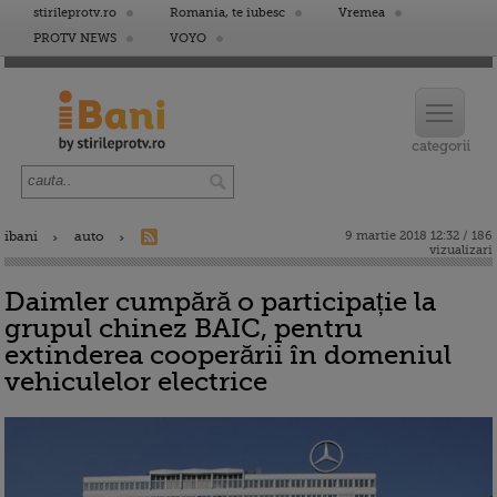
stirileprotv.ro
Romania, te iubesc
Vremea
PROTV NEWS
VOYO
ibani
auto
9 martie 2018 12:32 / 186
vizualizari
Daimler cumpără o participație la
grupul chinez BAIC, pentru
extinderea cooperării în domeniul
vehiculelor electrice