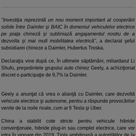
"Investiţia reprezintă un nou moment important al cooperării
solide între Daimler şi BAIC în domeniul vehiculelor electrice
pe piaţa chineză şi subliniază angajamentul nostru de a
dezvolta şi mai mult mobilitatea electrică"
, a declarat şeful
subsidiarei chineze a Daimler, Hubertus Troska.
Declaraţia vine după ce, în ultimele săptămâni, miliardarul Li
Shufu, preşedintele grupului auto chinez Geely, a achiziţionat
discret o participaţie de 9,7% la Daimler.
Geely a anunţat că vrea o alianţă cu Daimler, care dezvoltă
vehicule electrice şi autonome, pentru a răspunde provocărilor
venite de la noile rivale, cum ar fi Tesla şi Uber.
China a stabilit cote stricte pentru vehicule hibride
convenţionale, hibride plug-in sau complet electrice, care vor
intra în vigoare din 2019. Ţinta ambiţioasă a autorităţilor de la