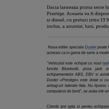
Dacia lanseaza prima serie l
Prestige. Aceasta va fi dispon
si diesel, cu preturi intre 13
inclus, a anuntat, luni, produ
Noua editie speciala
Duster
poate 
aceeasi ca in gama de serie a mode
"
Vehiculul este echipat cu noul
rad
functie Bluetooth, priza jack 
echipamentelor ABS, EBV si asiste
Duster «Prestige» este dotat si cu
airbag-uri laterale fata. Nu lipsesc
computerul de bord
", se arata intr-
Clientii pot opta si pentru echip