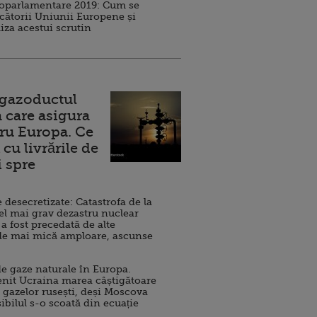
roparlamentare 2019: Cum se
cătorii Uniunii Europene și
iza acestui scrutin
 gazoductul
 care asigura
ru Europa. Ce
cu livrările de
i spre
esecretizate: Catastrofa de la
el mai grav dezastru nuclear
 a fost precedată de alte
de mai mică amploare, ascunse
e gaze naturale în Europa.
nit Ucraina marea câștigătoare
 gazelor rusești, deși Moscova
sibilul s-o scoată din ecuație