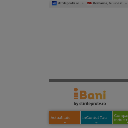
stirileprotv.ro
Romania, te iubesc
Compani
Actualitate
inContul Tau
industri