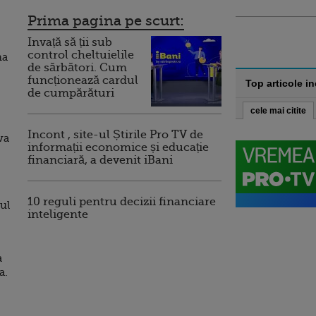
Prima pagina pe scurt:
Invață să ții sub
control cheltuielile
ma
de sărbători. Cum
funcționează cardul
Top articole i
de cumpărături
cele mai citite
Incont , site-ul Știrile Pro TV de
va
informații economice și educație
financiară, a devenit iBani
10 reguli pentru decizii financiare
ul
inteligente
a
a.