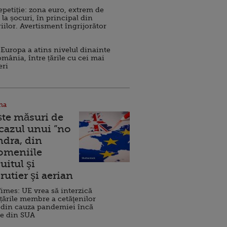
repetiție: zona euro, extrem de
 la șocuri, în principal din
iilor. Avertisment îngrijorător
Europa a atins nivelul dinainte
omânia, între țările cu cei mai
eri
na
ște măsuri de
 cazul unui ”no
ndra, din
Domeniile
uitul şi
rutier şi aerian
imes: UE vrea să interzică
 țările membre a cetăţenilor
 din cauza pandemiei încă
ve din SUA