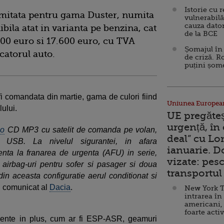
Istorie cu 
imitata pentru gama Duster, numita
vulnerabilă
cauza dator
ibila atat in varianta pe benzina, cat
de la BCE
.900 euro si 17.600 euro, cu TVA
Șomajul în 
catorul auto.
de criză. R
puțini șom
fi comandata din martie, gama de culori fiind
Uniunea Europea
lului.
UE pregăte
urgență, în
io
CD MP3 cu satelit de comanda pe volan,
deal” cu Lo
si USB. La nivelul sigurantei, in afara
ianuarie. 
nta la franarea de urgenta (AFU) in serie,
vizate: pesc
 airbag-uri pentru sofer si pasager si doua
transportul 
 din aceasta configuratie aerul conditionat si
un comunicat al
Dacia
.
New York T
intrarea în
americani,
foarte acti
amente in plus, cum ar fi ESP-ASR, geamuri