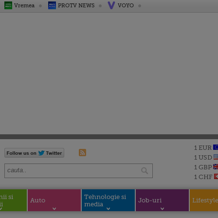
Vremea
PROTV NEWS
VOYO
1 EUR
1 USD
1 GBP
1 CHF
i si
Tehnologie si
Auto
Job-uri
Lifestyl
i
media