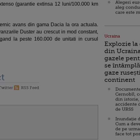
Alegeri eu
tenso (garantie extinsa 12 luni/100.000 km
aleg condu
care este m
ernic avans din gama Dacia la ora actuala.
 vanzarile Duster au crescut in mod constant,
Ucraina
ngand la peste 160.000 de unitati in cursul
Explozie la
din Ucraina
gazele pent
se întâmplă 
gaze ruseșt
t
continent
Twitter
RSS Feed
Documente d
Cernobîl, c
din istorie,
accidente 
de URSS
Inundație d
Cum a deve
de pe urma
face tot po