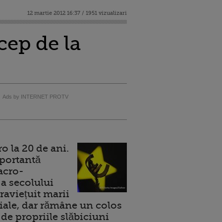
12 martie 2012 16:37 / 1951 vizualizari
cep de la
Ads by INTERNET PROTV
 la 20 de ani.
portantă
acro-
a secolului
raviețuit marii
ale, dar rămâne un colos
de propriile slăbiciuni