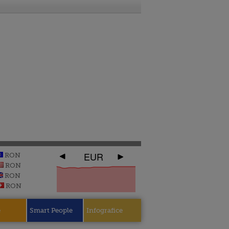
EUR
RON
RON
RON
RON
e
Smart People
Infografice