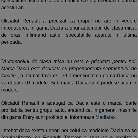
specialitate asteapta ca automobilul sa fie prezentat in toamna
acestui an.
Oficialul Renault a precizat ca grupul nu are in vedere
introducerea in gama Dacia a unui automobil de clasa mica,
de oras, infirmand astfel speculatiile aparute in ultima
perioada.
"
Automobilul de clasa mica nu este o prioritate pentru noi.
Marca Dacia este dedicata cu preponderenta segmentului de
familie
", a afirmat Tavares. El a mentionat ca gama Dacia nu
va depasi 10 modele. Sub marca Dacia sunt produse acum 7
modele.
Oficialul Renault a adaugat ca Dacia este o marca foarte
profitabila pentru grupul auto, aratand ca, in general, masinile
din gama Entry sunt profitabile, informeaza
Mediafax
.
Intrebat daca exista uneori pericolul ca modelele Dacia sa se
"canibalizeze" cu Renault, Tavares a spus ca o analiza a