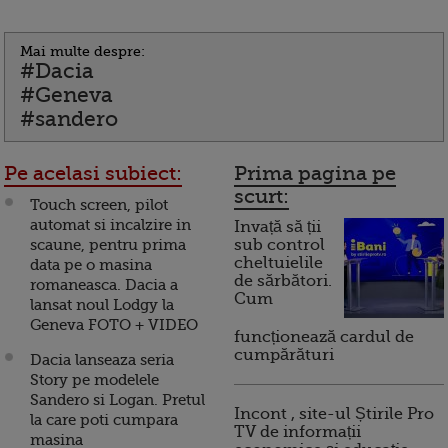
Mai multe despre:
#Dacia
#Geneva
#sandero
Pe acelasi subiect:
Prima pagina pe
scurt:
Touch screen, pilot
automat si incalzire in
Invață să ții
scaune, pentru prima
sub control
cheltuielile
data pe o masina
de sărbători.
romaneasca. Dacia a
Cum
lansat noul Lodgy la
Geneva FOTO + VIDEO
funcționează cardul de
cumpărături
Dacia lanseaza seria
Story pe modelele
Sandero si Logan. Pretul
Incont , site-ul Știrile Pro
la care poti cumpara
TV de informații
masina