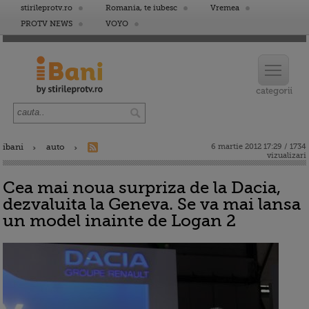
stirileprotv.ro
Romania, te iubesc
Vremea
PROTV NEWS
VOYO
ibani
auto
6 martie 2012 17:29 / 1734
vizualizari
Cea mai noua surpriza de la Dacia,
dezvaluita la Geneva. Se va mai lansa
un model inainte de Logan 2