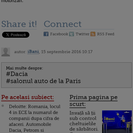
motorizari.
Share it!
Connect
Facebook
Twitter
RSS Feed
autor:
iBani
, 15 septembrie 2016 10:17
Mai multe despre:
#Dacia
#salonul auto de la Paris
Pe acelasi subiect:
Prima pagina pe
scurt:
Deloitte: Romania, locul
4 in ECE la numarul de
Invață să ții
companii dupa cifra de
sub control
cheltuielile
afaceri. Automobile
de sărbători.
Dacia, Petrom si