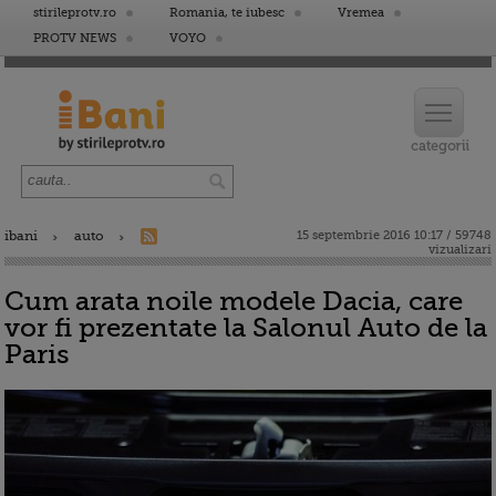
stirileprotv.ro
Romania, te iubesc
Vremea
PROTV NEWS
VOYO
ibani
auto
15 septembrie 2016 10:17 / 59748
vizualizari
Cum arata noile modele Dacia, care
vor fi prezentate la Salonul Auto de la
Paris