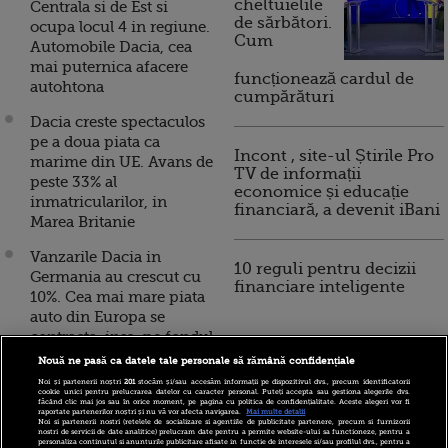
cheltuielile
Centrala si de Est si
de sărbători.
ocupa locul 4 in regiune.
Cum
Automobile Dacia, cea
mai puternica afacere
funcționează cardul de
autohtona
cumpărături
Dacia creste spectaculos
pe a doua piata ca
Incont , site-ul Știrile Pro
marime din UE. Avans de
TV de informații
peste 33% al
economice și educație
inmatricularilor, in
financiară, a devenit iBani
Marea Britanie
Vanzarile Dacia in
10 reguli pentru decizii
Germania au crescut cu
financiare inteligente
10%. Cea mai mare piata
auto din Europa se
contracta, insa, pe fondul
scaderii Volkswagen si
Nouă ne pasă ca datele tale personale să rămână confidențiale
Skoda
Noi și partenerii noștri
201
stocăm și/sau accesăm informații pe dispozitivul dvs., precum identificatorii
cookie unici pentru prelucrarea datelor cu caracter personal. Puteți accepta sau gestiona alegerile dvs.
făcând clic mai jos sau în orice moment, pe pagina cu politica de confidențialitate. Aceste alegeri vor fi
Inmatricularile Dacia in
raportate partenerilor noștri și nu vă vor afecta navigarea.
Mai multe detalii
Noi si partenerii nostri (retelele de socializare si agentiile de publicitate partenere, precum si furnizorii
Franta au scazut usor in
nostri de servicii de date analitice) prelucram date pentru a permite website-ului sa functioneze, pentru a
personaliza continutul si anunturile publicitare afisate in functie de interesele si/sau profilul dvs., pentru a