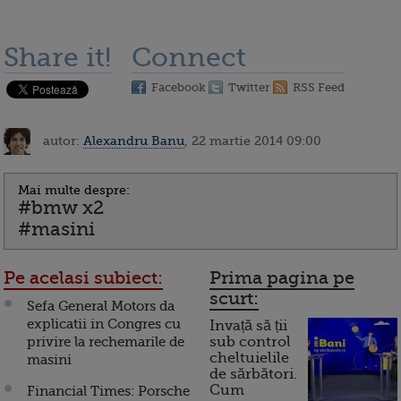
Share it!
Connect
Facebook
Twitter
RSS Feed
autor:
Alexandru Banu
, 22 martie 2014 09:00
Mai multe despre:
#bmw x2
#masini
Pe acelasi subiect:
Prima pagina pe
scurt:
Sefa General Motors da
explicatii in Congres cu
Invață să ții
privire la rechemarile de
sub control
cheltuielile
masini
de sărbători.
Cum
Financial Times: Porsche