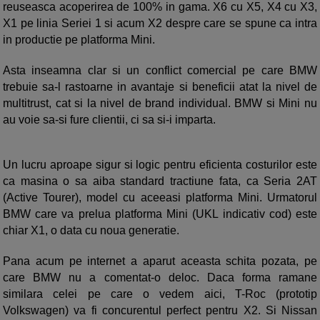
reuseasca acoperirea de 100% in gama. X6 cu X5, X4 cu X3,
X1 pe linia Seriei 1 si acum X2 despre care se spune ca intra
in productie pe platforma Mini.
Asta inseamna clar si un conflict comercial pe care BMW
trebuie sa-l rastoarne in avantaje si beneficii atat la nivel de
multitrust, cat si la nivel de brand individual. BMW si Mini nu
au voie sa-si fure clientii, ci sa si-i imparta.
Un lucru aproape sigur si logic pentru eficienta costurilor este
ca masina o sa aiba standard tractiune fata, ca Seria 2AT
(Active Tourer), model cu aceeasi platforma Mini. Urmatorul
BMW care va prelua platforma Mini (UKL indicativ cod) este
chiar X1, o data cu noua generatie.
Pana acum pe internet a aparut aceasta schita pozata, pe
care BMW nu a comentat-o deloc. Daca forma ramane
similara celei pe care o vedem aici, T-Roc (prototip
Volkswagen) va fi concurentul perfect pentru X2. Si Nissan