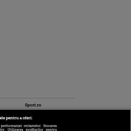
Sport.ro
ele pentru a oferi:
 performanței reclamelor. Stocarea
v. Utilizarea profilurilor pentru