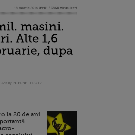
18 martie 2014 09:01 / 3868 vizualizari
il. masini.
i. Alte 1,6
ebruarie, dupa
Ads by INTERNET PROTV
 la 20 de ani.
portantă
acro-