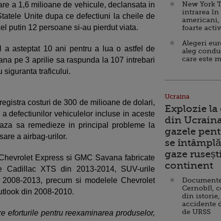
New York T
re a 1,6 milioane de vehicule, declansata in
intrarea în
 Statele Unite dupa ce defectiuni la cheile de
americani,
el putin 12 persoane si-au pierdut viata.
foarte acti
Alegeri eu
ul a asteptat 10 ani pentru a lua o astfel de
aleg condu
care este m
a pe 3 aprilie sa raspunda la 107 intrebari
 siguranta traficului.
Ucraina
egistra costuri de 300 de milioane de dolari,
Explozie la
a defectiunilor vehiculelor incluse in aceste
din Ucraina
aza sa remedieze in principal probleme la
gazele pent
sare a airbag-urilor.
se întâmplă 
gaze ruseșt
 Chevrolet Express si GMC Savana fabricate
continent
le Cadillac XTS din 2013-2014, SUV-urile
 2008-2013, precum si modelele Chevrolet
Documente d
Cernobîl, c
utlook din 2008-2010.
din istorie,
accidente 
de URSS
e eforturile pentru reexaminarea produselor,