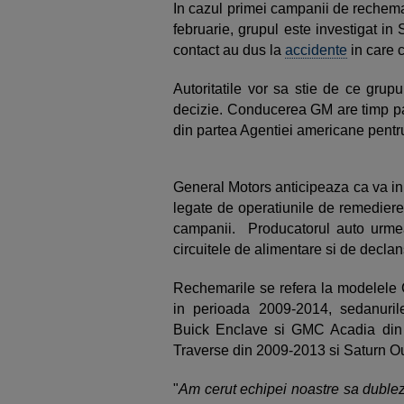
In cazul primei campanii de rechema
februarie, grupul este investigat in
contact au dus la
accidente
in care c
Autoritatile vor sa stie de ce grup
decizie. Conducerea GM are timp pan
din partea Agentiei americane pentru
General Motors anticipeaza ca va inr
legate de operatiunile de remediere 
campanii. Producatorul auto urme
circuitele de alimentare si de declan
Rechemarile se refera la modelele
in perioada 2009-2014, sedanuri
Buick Enclave si GMC Acadia din
Traverse din 2009-2013 si Saturn O
"
Am cerut echipei noastre sa dublez