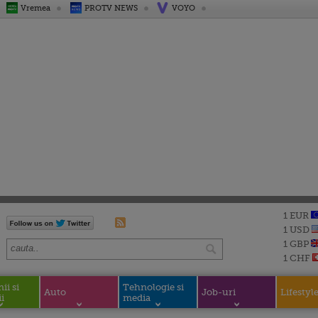
Vremea
PROTV NEWS
VOYO
1 EUR
1 USD
1 GBP
1 CHF
i si
Tehnologie si
Auto
Job-uri
Lifestyl
i
media