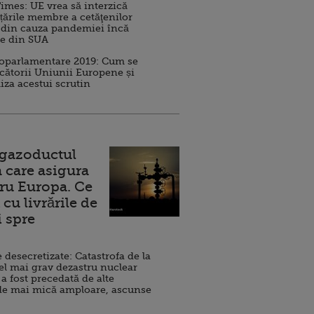
imes: UE vrea să interzică
 țările membre a cetăţenilor
 din cauza pandemiei încă
ve din SUA
roparlamentare 2019: Cum se
cătorii Uniunii Europene și
iza acestui scrutin
 gazoductul
 care asigura
ru Europa. Ce
cu livrările de
i spre
esecretizate: Catastrofa de la
el mai grav dezastru nuclear
 a fost precedată de alte
de mai mică amploare, ascunse