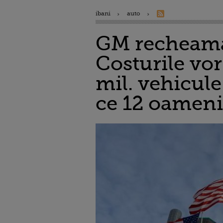
ibani
auto
GM recheama 
Costurile vor 
mil. vehicule
ce 12 oameni