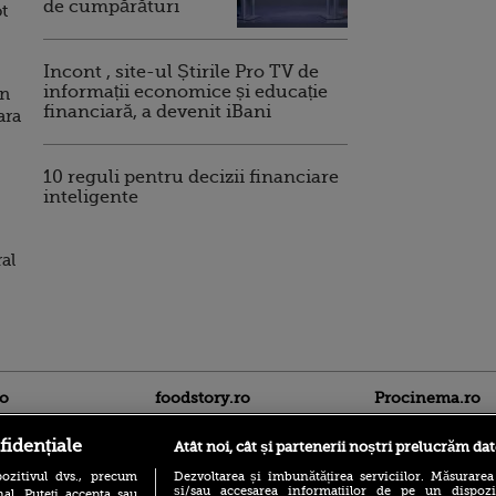
de cumpărături
ot
Incont , site-ul Știrile Pro TV de
informații economice și educație
in
financiară, a devenit iBani
ara
10 reguli pentru decizii financiare
inteligente
al
ro
foodstory.ro
Procinema.ro
fidențiale
Atât noi, cât și partenerii noștri prelucrăm dat
ozitivul dvs., precum
Dezvoltarea și îmbunătățirea serviciilor. Măsurarea
și/sau accesarea informațiilor de pe un dispoziti
al. Puteți accepta sau