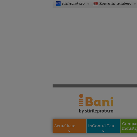
stirileprotv.ro
Romania, te iubesc
Compani
Actualitate
inContul Tau
industri