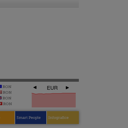
EUR
RON
RON
RON
RON
e
Smart People
Infografice