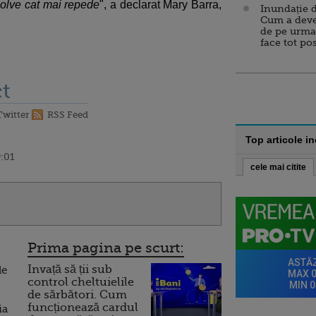
zolve cat mai repede
", a declarat Mary Barra,
Inundație d
Cum a deve
de pe urma
face tot po
t
Twitter
RSS Feed
Top articole i
9:01
cele mai citite
Prima pagina pe scurt:
Invață să ții sub
de
control cheltuielile
de sărbători. Cum
funcționează cardul
ia