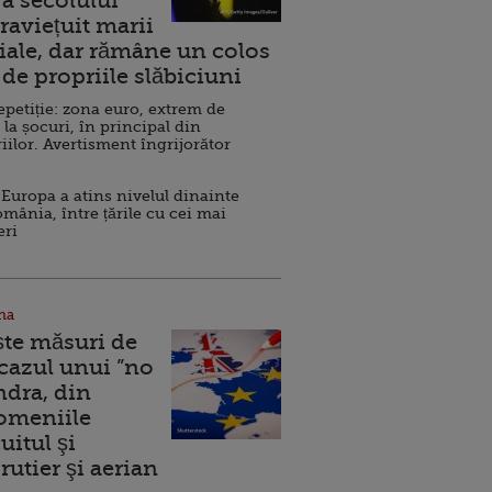
a secolului
raviețuit marii
ale, dar rămâne un colos
de propriile slăbiciuni
repetiție: zona euro, extrem de
 la șocuri, în principal din
iilor. Avertisment îngrijorător
Europa a atins nivelul dinainte
omânia, între țările cu cei mai
eri
na
ște măsuri de
 cazul unui ”no
ndra, din
Domeniile
uitul şi
rutier şi aerian