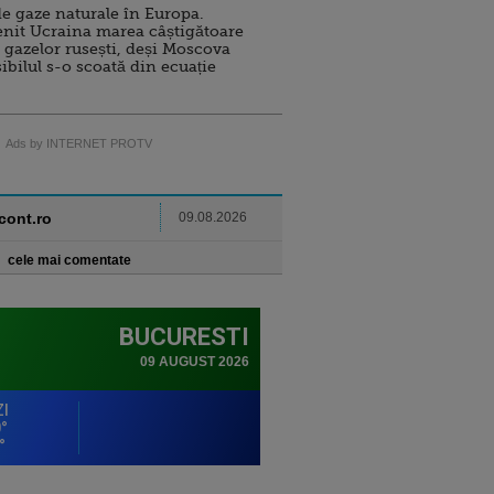
e gaze naturale în Europa.
nit Ucraina marea câștigătoare
 gazelor rusești, deși Moscova
sibilul s-o scoată din ecuație
Ads by INTERNET PROTV
ncont.ro
09.08.2026
cele mai comentate