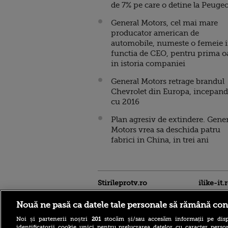
de 7% pe care o detine la Peuge
General Motors, cel mai mare
producator american de
automobile, numeste o femeie 
functia de CEO, pentru prima o
in istoria companiei
General Motors retrage brandul
Chevrolet din Europa, incepand
cu 2016
Plan agresiv de extindere. Gener
Motors vrea sa deschida patru
fabrici in China, in trei ani
Stirileprotv.ro
ilike-it.
Nouă ne pasă ca datele tale personale să rămână con
Noi și partenerii noștri
201
stocăm și/sau accesăm informații pe disp
identificatorii cookie unici pentru prelucrarea datelor cu caracter person