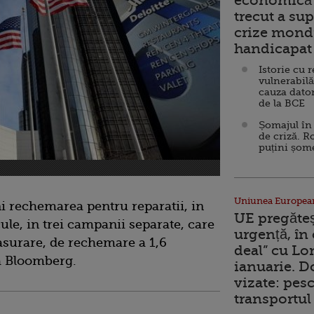
economică 
trecut a sup
crize mondi
handicapat 
Istorie cu 
vulnerabilă
cauza dator
de la BCE
Șomajul în 
de criză. R
puțini șom
Uniunea Europea
i rechemarea pentru reparatii, in
UE pregăte
ule, in trei campanii separate, care
urgență, în
asurare, de rechemare a 1,6
deal” cu Lo
za Bloomberg.
ianuarie. 
vizate: pesc
transportul 